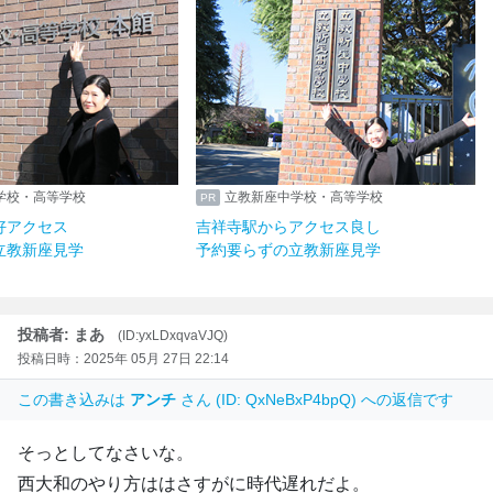
学校・高等学校
立教新座中学校・高等学校
好アクセス
吉祥寺駅からアクセス良し
立教新座見学
予約要らずの立教新座見学
投稿者: まあ
(ID:yxLDxqvaVJQ)
投稿日時：2025年 05月 27日 22:14
この書き込みは
アンチ
さん (ID: QxNeBxP4bpQ) への返信です
そっとしてなさいな。
西大和のやり方ははさすがに時代遅れだよ。