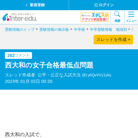
新規登録
ログイン
検索
メニュー
受験情報のトップ
受験情報の掲示板
中学校
中学受験情報 地域別
関
スレッドを作成 +
262
コメント
西大和の女子合格最低点問題
スレッド作成者: 公平・公正な入試方法
(ID:y6QvVVz1yIs)
2023年 01月 02日 00:20
西大和の入試で、