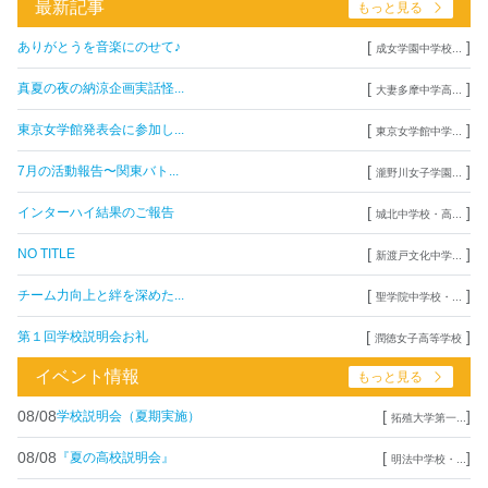
最新記事
もっと見る
[
]
ありがとうを音楽にのせて♪
成女学園中学校...
[
]
真夏の夜の納涼企画実話怪...
大妻多摩中学高...
[
]
東京女学館発表会に参加し...
東京女学館中学...
[
]
7月の活動報告〜関東バト...
瀧野川女子学園...
[
]
インターハイ結果のご報告
城北中学校・高...
[
]
NO TITLE
新渡戸文化中学...
[
]
チーム力向上と絆を深めた...
聖学院中学校・...
[
]
第１回学校説明会お礼
潤徳女子高等学校
イベント情報
もっと見る
08/08
[
]
学校説明会（夏期実施）
拓殖大学第一...
08/08
[
]
『夏の高校説明会』
明法中学校・...