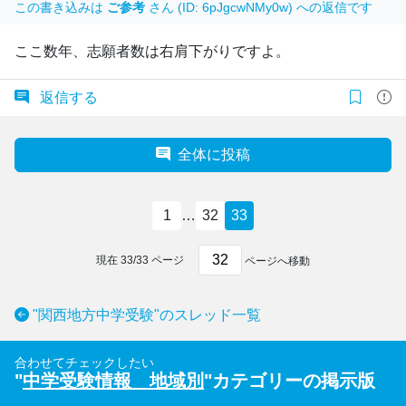
この書き込みは
ご参考
さん (ID: 6pJgcwNMy0w) への返信です
ここ数年、志願者数は右肩下がりですよ。
返信する
全体に投稿
1
…
32
33
現在
33
/
33
ページ
ページへ移動
"関西地方中学受験"のスレッド一覧
合わせてチェックしたい
"
中学受験情報 地域別
"カテゴリーの掲示版