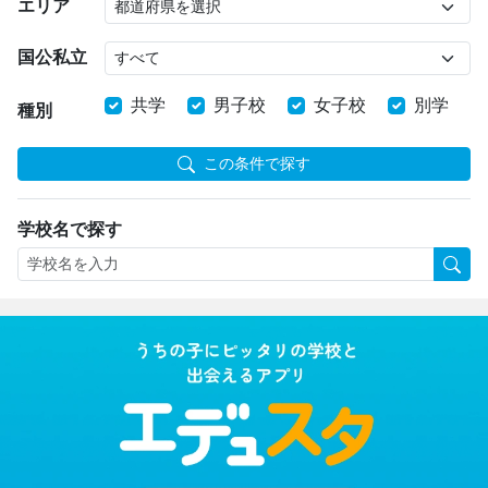
エリア
国公私立
共学
男子校
女子校
別学
種別
この条件で探す
学校名で探す