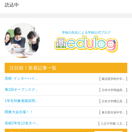
読込中
学校の先生による学校公式ブログ
注目校！新着記事一覧
[
]
高校･インターハイ...
横須賀学院中学...
[
]
第1回オープンスク...
日本大学明誠高...
[
]
1年生対象進路説明...
日本大学櫻丘高...
[
]
関東大会出場！！
春日部共栄中学...
[
]
高校2年生12名ター...
八王子学園 八王...