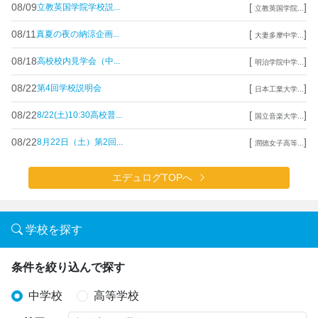
08/09
[
]
立教英国学院学校説...
立教英国学院...
08/11
[
]
真夏の夜の納涼企画...
大妻多摩中学...
08/18
[
]
高校校内見学会（中...
明治学院中学...
08/22
[
]
第4回学校説明会
日本工業大学...
08/22
[
]
8/22(土)10:30高校普...
国立音楽大学...
08/22
[
]
8月22日（土）第2回...
潤徳女子高等...
エデュログTOPへ
学校を探す
条件を絞り込んで探す
中学校
高等学校