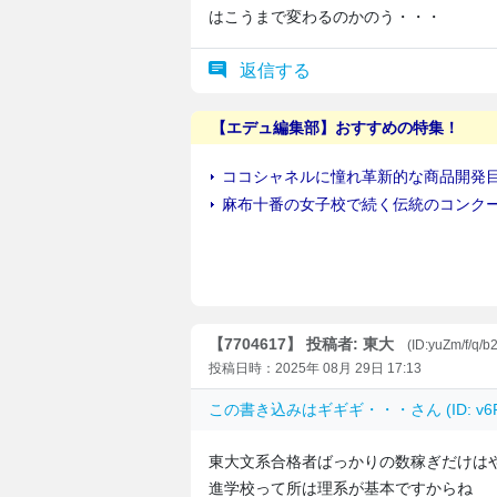
はこうまで変わるのかのう・・・
返信する
【7704617】 投稿者: 東大
(ID:yuZm/f/q/b
投稿日時：2025年 08月 29日 17:13
この書き込みは
ギギギ・・・
さん (ID: 
東大文系合格者ばっかりの数稼ぎだけは
進学校って所は理系が基本ですからね