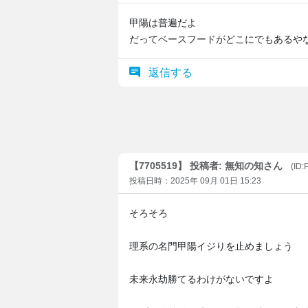
甲陽は普遍だよ
だってベースフードがどこにでもあるや
返信する
【7705519】 投稿者: 無知の知さん
(ID:
投稿日時：2025年 09月 01日 15:23
そろそろ
理系の名門甲陽イジりを止めましょう
未来永劫勝てるわけがないですよ