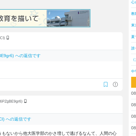
心
教
東
夏
TCI)
誰
ZgBE9gr6) への返信です
《
中
08
:v6PZgBE9gr6)
08
08
6TCI) への返信です
08
うもないから他大医学部のかさ増しで逃げるなんて、人間の心