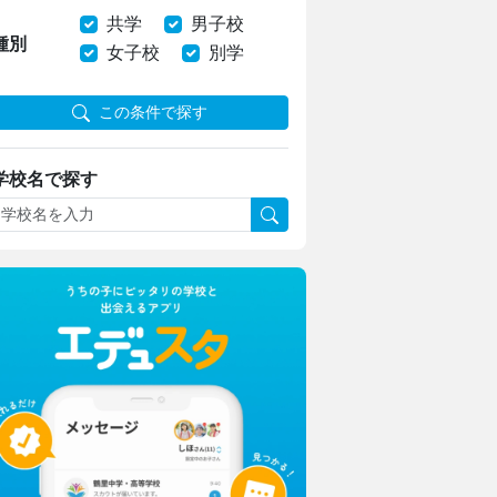
共学
男子校
種別
女子校
別学
この条件で探す
学校名で探す