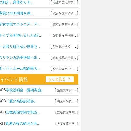
[
]
が動き、身体からエ...
新渡戸文化中学...
[
]
職員のAED研修を実...
成女学園中学校...
[
]
京女学館エストニア・ア...
東京女学館中学...
[
]
ライブを実施しました&#...
瀧野川女子学園...
[
]
一人取り残さない世界を...
聖学院中学校・...
[
]
スリランカ語学研修へ出...
東京成徳大学深...
[
]
学ソフトボール部夏季大...
佼成学園女子中...
イベント情報
もっと見る
/08
[
]
学校説明会（夏期実施）
拓殖大学第一...
/08
[
]
『夏の高校説明会』
明法中学校・...
/09
[
]
立教英国学院学校説...
立教英国学院...
/11
[
]
真夏の夜の納涼企画...
大妻多摩中学...