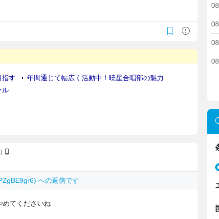
08
08
08
08
2)
v6PZgBE9gr6) への返信です
やめてくださいね