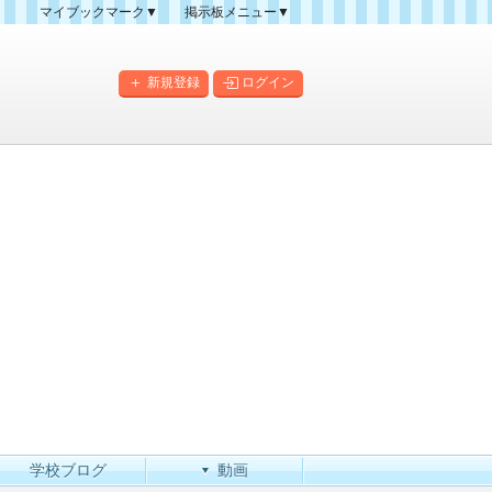
マイブックマーク▼
掲示板メニュー▼
クマーク一覧
掲示板の使い方
掲示板マップ
新規登録
ログイン
人気スレッドランキング
新規スレッド一覧
新着書き込み一覧
このカテゴリにスレッドを
作成
学校ブログ
動画