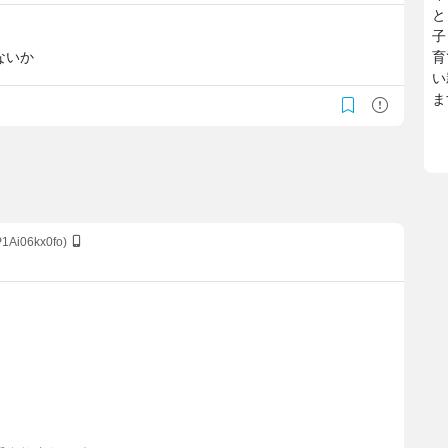
と
子
ないか
育
い
ま
P1Ai06kx0fo)