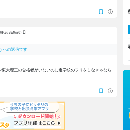
:v6PZgBE9gr6)
q/b2) への返信です
や東大理三の合格者がいないのに進学校のフリをしなきゃなら