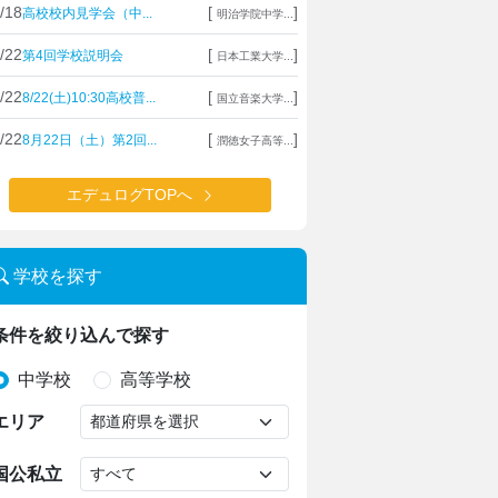
/18
[
]
高校校内見学会（中...
明治学院中学...
/22
[
]
第4回学校説明会
日本工業大学...
/22
[
]
8/22(土)10:30高校普...
国立音楽大学...
/22
[
]
8月22日（土）第2回...
潤徳女子高等...
エデュログTOPへ
学校を探す
条件を絞り込んで探す
中学校
高等学校
エリア
国公私立