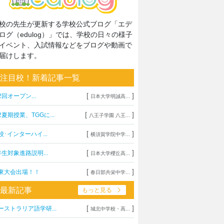
校の先生が更新する学校公式ブログ「エデ
ログ（edulog）」では、学校の日々の様子
イベント、入試情報などをブログや動画で
届けします。
注目校！新着記事一覧
[
]
2回オープン...
日本大学明誠高...
[
]
2夏期授業、TGGに...
八王子学園 八王...
[
]
校･インターハイ...
横須賀学院中学...
[
]
年生対象進路説明...
日本大学櫻丘高...
[
]
東大会出場！！
春日部共栄中学...
最新記事
もっと見る
[
]
ーストラリア語学研...
城北中学校・高...