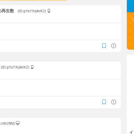
ルの再生数
(ID:gYaYXqIkrK2)
(ID:gYaYXqIkrK2)
b.h8r2ftM)
イ