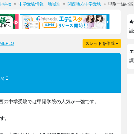
中学校
中学受験情報 地域別
関西地方中学受験
甲陽一強の兆
今
読
EPLO
スレッドを作成 +
エ
読
4A)
、関西の中学受験では甲陽学院の人気が一強です。
ます。