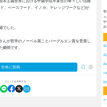
資本主義世界における甲陽学院卒業生の華々しい活躍
ード、ベースフード、イノカ、ナレッジワークなど)が
学
ュ
や
お
陽でした。
さんが哲学のノーベル賞ことバーグルエン賞を受賞し
第
た瞬間です。
高
高
全体に投稿
1
スレッドを共有する
関
オ