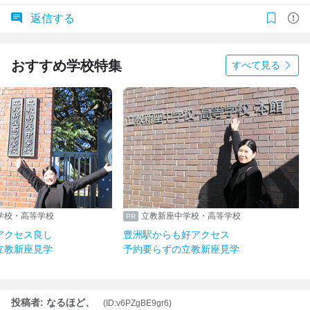
返信する
おすすめ学校特集
すべて見る
学校・高等学校
立教新座中学校・高等学校
アクセス良し
豊洲駅からも好アクセス
立教新座見学
予約要らずの立教新座見学
投稿者: なるほど、
(ID:v6PZgBE9gr6)