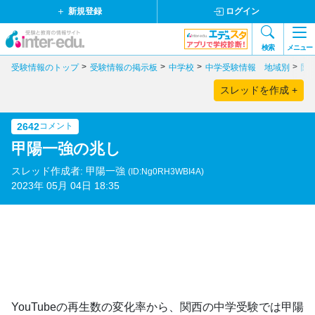
新規登録
ログイン
検索
メニュー
受験情報のトップ
受験情報の掲示板
中学校
中学受験情報 地域別
関
スレッドを作成 +
2642
コメント
甲陽一強の兆し
スレッド作成者: 甲陽一強
(ID:Ng0RH3WBI4A)
2023年 05月 04日 18:35
YouTubeの再生数の変化率から、関西の中学受験では甲陽