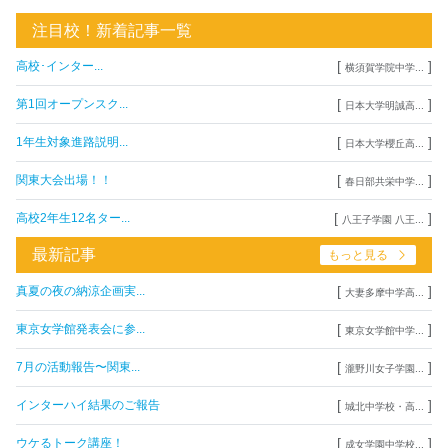
注目校！新着記事一覧
[
]
高校･インター...
横須賀学院中学...
[
]
第1回オープンスク...
日本大学明誠高...
[
]
1年生対象進路説明...
日本大学櫻丘高...
[
]
関東大会出場！！
春日部共栄中学...
[
]
高校2年生12名ター...
八王子学園 八王...
最新記事
もっと見る
[
]
真夏の夜の納涼企画実...
大妻多摩中学高...
[
]
東京女学館発表会に参...
東京女学館中学...
[
]
7月の活動報告〜関東...
瀧野川女子学園...
[
]
インターハイ結果のご報告
城北中学校・高...
[
]
ウケるトーク講座！
成女学園中学校...