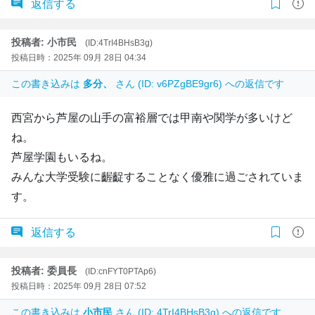
返信する
投稿者: 小市民
(ID:4TrI4BHsB3g)
投稿日時：2025年 09月 28日 04:34
この書き込みは
多分、
さん (ID: v6PZgBE9gr6) への返信です
西宮から芦屋の山手の富裕層では甲南や関学が多いけど
ね。
芦屋学園もいるね。
みんな大学受験に齷齪することなく優雅に過ごされていま
す。
返信する
投稿者: 委員長
(ID:cnFYT0PTAp6)
投稿日時：2025年 09月 28日 07:52
この書き込みは
小市民
さん (ID: 4TrI4BHsB3g) への返信です