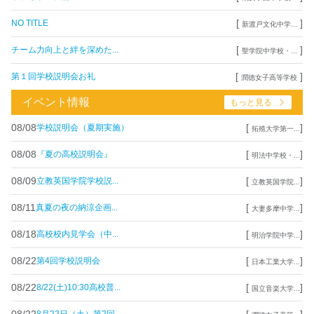
[
]
NO TITLE
新渡戸文化中学...
[
]
チーム力向上と絆を深めた...
聖学院中学校・...
[
]
第１回学校説明会お礼
潤徳女子高等学校
イベント情報
もっと見る
08/08
[
]
学校説明会（夏期実施）
拓殖大学第一...
08/08
[
]
『夏の高校説明会』
明法中学校・...
08/09
[
]
立教英国学院学校説...
立教英国学院...
08/11
[
]
真夏の夜の納涼企画...
大妻多摩中学...
08/18
[
]
高校校内見学会（中...
明治学院中学...
08/22
[
]
第4回学校説明会
日本工業大学...
08/22
[
]
8/22(土)10:30高校普...
国立音楽大学...
08/22
[
]