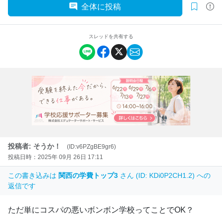
全体に投稿
スレッドを共有する
投稿者: そうか！
(ID:v6PZgBE9gr6)
投稿日時：2025年 09月 26日 17:11
この書き込みは
関西の学費トップ3
さん (ID: KDi0P2CH1.2) への
返信です
ただ単にコスパの悪いボンボン学校ってことでOK？