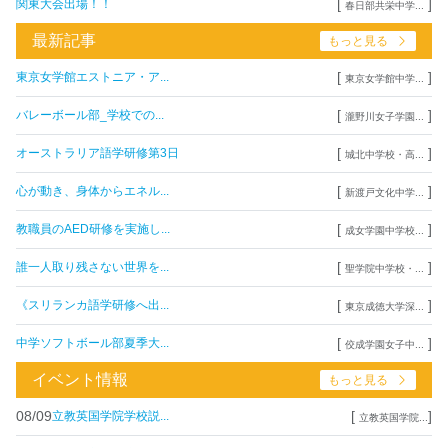
[
]
関東大会出場！！
春日部共栄中学...
最新記事
もっと見る
[
]
東京女学館エストニア・ア...
東京女学館中学...
[
]
バレーボール部_学校での...
瀧野川女子学園...
[
]
オーストラリア語学研修第3日
城北中学校・高...
[
]
心が動き、身体からエネル...
新渡戸文化中学...
[
]
教職員のAED研修を実施し...
成女学園中学校...
[
]
誰一人取り残さない世界を...
聖学院中学校・...
[
]
《スリランカ語学研修へ出...
東京成徳大学深...
[
]
中学ソフトボール部夏季大...
佼成学園女子中...
イベント情報
もっと見る
08/09
[
]
立教英国学院学校説...
立教英国学院...