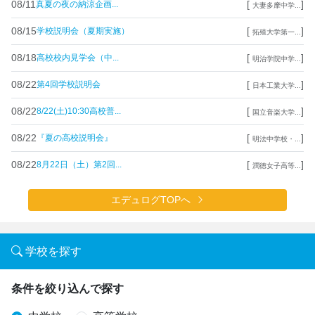
08/11
[
]
真夏の夜の納涼企画...
大妻多摩中学...
08/15
[
]
学校説明会（夏期実施）
拓殖大学第一...
08/18
[
]
高校校内見学会（中...
明治学院中学...
08/22
[
]
第4回学校説明会
日本工業大学...
08/22
[
]
8/22(土)10:30高校普...
国立音楽大学...
08/22
[
]
『夏の高校説明会』
明法中学校・...
08/22
[
]
8月22日（土）第2回...
潤徳女子高等...
エデュログTOPへ
学校を探す
条件を絞り込んで探す