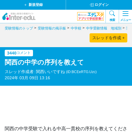
新規登録
ログイン
検索
メニュー
受験情報のトップ
受験情報の掲示板
中学校
中学受験情報 地域別
関
スレッドを作成 +
3440
コメント
関西の中学の序列を教えて
スレッド作成者: 関西いいですね
(ID:BCEeRTG.Uzc)
2024年 03月 09日 13:16
関西の中学受験で入れる中高一貫校の序列を教えてくださ