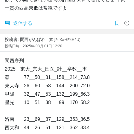
一貫の西高東低は常識ですよ
返信する
投稿者: 関西がんばれ
(ID:j2eXwHE4H2U)
投稿日時：2025年 08月 01日 12:20
関西序列
2025 東大_京大_国医_計__卒数__率
灘 77__50__31__158__214_73.8
東大寺 26__60__58__144__200_72.0
甲陽 32__47__53__132__199_66.3
星光 10__51__38___99__170_58.2
洛南 23__69__37__129__353_36.5
西大和 44__26__51__121__362_33.4