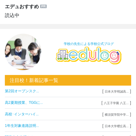
エデュおすすめ
読込中
学校の先生による学校公式ブログ
注目校！新着記事一覧
[
]
第2回オープンスク...
日本大学明誠高...
[
]
高2夏期授業、TGGに...
八王子学園 八王...
[
]
高校･インターハイ...
横須賀学院中学...
[
]
1年生対象進路説明...
日本大学櫻丘高...