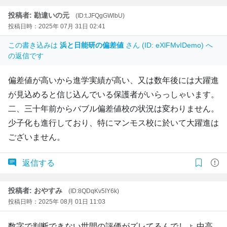
投稿者: 勘違いの元
(ID:t.JFQgGWlbU)
投稿日時：2025年 07月 31日 02:41
この書き込みは
浜と日能研の偏差値
さん (ID: eXlFMvIDemo) へ
の返信です
偏差値が高いから進学実績が高い、又は数年後には大躍進
が見込めると信じ込んでいる保護者がいらっしゃいます。
二、三十年前からバブル偏差値校の状況は変わりません。
少子化も進行しており、特にマンモス校に於いて大躍進は
ございません。
返信する
投稿者: おやすみ
(ID:8QDqKv5IY6k)
投稿日時：2025年 08月 01日 11:03
数字で判断できない世間の評価がズレてるんでしょ 中高