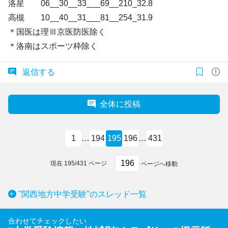
洛星 06__30__33___69__210_32.8
高槻 10__40__31___81__254_31.9
＊国医は理Ⅲ京医防医除く
＊洛南はスポーツ枠除く
返信する
全体に投稿
1
…
194
195
196
…
431
現在
195
/
431
ページ
ページへ移動
"関西地方中学受験"のスレッド一覧
合わせてチェックしたい