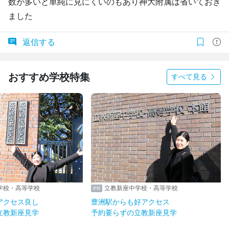
数が多いと単純に見にくいのもあり神大附属は省いておき
ました
返信する
おすすめ学校特集
すべて見る
学校・高等学校
立教新座中学校・高等学校
アクセス良し
豊洲駅からも好アクセス
立教新座見学
予約要らずの立教新座見学