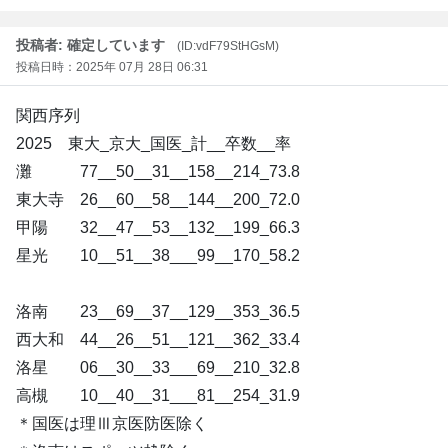
投稿者: 確定しています
(ID:vdF79StHGsM)
投稿日時：2025年 07月 28日 06:31
関西序列
2025 東大_京大_国医_計__卒数__率
灘 77__50__31__158__214_73.8
東大寺 26__60__58__144__200_72.0
甲陽 32__47__53__132__199_66.3
星光 10__51__38___99__170_58.2
洛南 23__69__37__129__353_36.5
西大和 44__26__51__121__362_33.4
洛星 06__30__33___69__210_32.8
高槻 10__40__31___81__254_31.9
＊国医は理Ⅲ京医防医除く