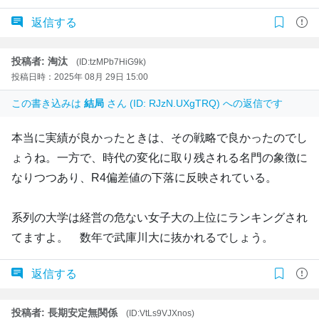
返信する
投稿者: 淘汰
(ID:tzMPb7HiG9k)
投稿日時：2025年 08月 29日 15:00
この書き込みは
結局
さん (ID: RJzN.UXgTRQ) への返信です
本当に実績が良かったときは、その戦略で良かったのでし
ょうね。一方で、時代の変化に取り残される名門の象徴に
なりつつあり、R4偏差値の下落に反映されている。
系列の大学は経営の危ない女子大の上位にランキングされ
てますよ。 数年で武庫川大に抜かれるでしょう。
返信する
投稿者: 長期安定無関係
(ID:VtLs9VJXnos)