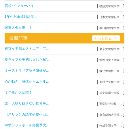
[
]
高校･インターハイ...
横須賀学院中学...
[
]
1年生対象進路説明...
日本大学櫻丘高...
[
]
関東大会出場！！
春日部共栄中学...
最新記事
もっと見る
[
]
東京女学館エストニア・ア...
東京女学館中学...
[
]
夏ライブを実施しました&#...
瀧野川女子学園...
[
]
オーストラリア語学研修が...
城北中学校・高...
[
]
心が動き、身体からエネル...
新渡戸文化中学...
[
]
３年生が大活躍！
成女学園中学校...
[
]
誰一人取り残さない世界を...
聖学院中学校・...
[
]
《スリランカ語学研修へ出...
東京成徳大学深...
[
]
中学ソフトボール部夏季大...
佼成学園女子中...