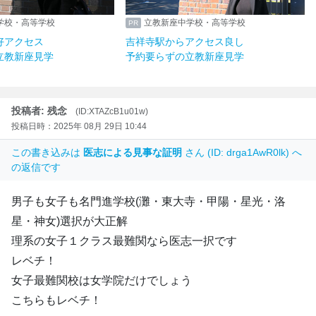
学校・高等学校
立教新座中学校・高等学校
好アクセス
吉祥寺駅からアクセス良し
立教新座見学
予約要らずの立教新座見学
投稿者: 残念
(ID:XTAZcB1u01w)
投稿日時：2025年 08月 29日 10:44
この書き込みは
医志による見事な証明
さん (ID: drga1AwR0lk) へ
の返信です
男子も女子も名門進学校(灘・東大寺・甲陽・星光・洛
星・神女)選択が大正解
理系の女子１クラス最難関なら医志一択です
レベチ！
女子最難関校は女学院だけでしょう
こちらもレベチ！