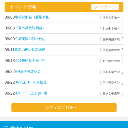
イベント情報
もっと見る
08/08
[
]
学校説明会（夏期実施）
拓殖大学第一...
08/08
[
]
『夏の高校説明会』
明法中学校・...
08/09
[
]
立教英国学院学校説...
立教英国学院...
08/11
[
]
真夏の夜の納涼企画...
大妻多摩中学...
08/18
[
]
高校校内見学会（中...
明治学院中学...
08/22
[
]
第4回学校説明会
日本工業大学...
08/22
[
]
8/22(土)10:30高校普...
国立音楽大学...
08/22
[
]
8月22日（土）第2回...
潤徳女子高等...
エデュログTOPへ