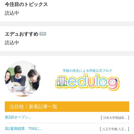
今注目のトピックス
読込中
エデュおすすめ
読込中
学校の先生による学校公式ブログ
注目校！新着記事一覧
[
]
第2回オープン...
日本大学明誠高...
[
]
高2夏期授業、TGGに...
八王子学園 八王...