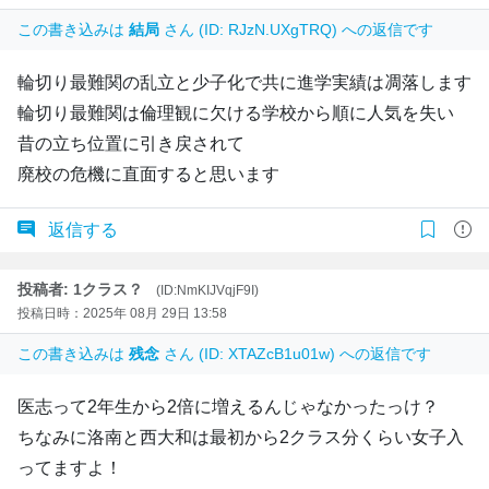
この書き込みは
結局
さん (ID: RJzN.UXgTRQ) への返信です
輪切り最難関の乱立と少子化で共に進学実績は凋落します
輪切り最難関は倫理観に欠ける学校から順に人気を失い
昔の立ち位置に引き戻されて
廃校の危機に直面すると思います
返信する
投稿者: 1クラス？
(ID:NmKIJVqjF9I)
投稿日時：2025年 08月 29日 13:58
この書き込みは
残念
さん (ID: XTAZcB1u01w) への返信です
医志って2年生から2倍に増えるんじゃなかったっけ？
ちなみに洛南と西大和は最初から2クラス分くらい女子入
ってますよ！