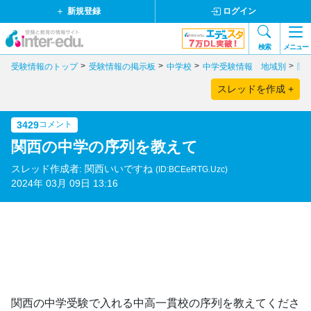
新規登録
ログイン
検索
メニュー
受験情報のトップ
受験情報の掲示板
中学校
中学受験情報 地域別
関
スレッドを作成 +
3429
コメント
関西の中学の序列を教えて
スレッド作成者: 関西いいですね
(ID:BCEeRTG.Uzc)
2024年 03月 09日 13:16
関西の中学受験で入れる中高一貫校の序列を教えてくださ