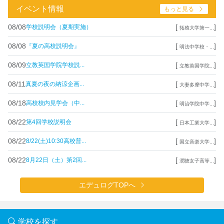
イベント情報
もっと見る
08/08
[
]
学校説明会（夏期実施）
拓殖大学第一...
08/08
[
]
『夏の高校説明会』
明法中学校・...
08/09
[
]
立教英国学院学校説...
立教英国学院...
08/11
[
]
真夏の夜の納涼企画...
大妻多摩中学...
08/18
[
]
高校校内見学会（中...
明治学院中学...
08/22
[
]
第4回学校説明会
日本工業大学...
08/22
[
]
8/22(土)10:30高校普...
国立音楽大学...
08/22
[
]
8月22日（土）第2回...
潤徳女子高等...
エデュログTOPへ
学校を探す