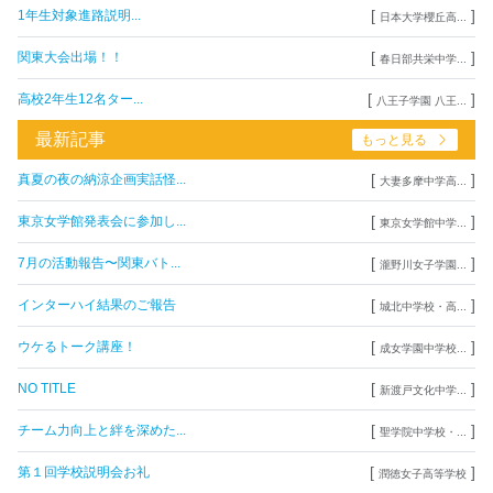
[
]
1年生対象進路説明...
日本大学櫻丘高...
[
]
関東大会出場！！
春日部共栄中学...
[
]
高校2年生12名ター...
八王子学園 八王...
最新記事
もっと見る
[
]
真夏の夜の納涼企画実話怪...
大妻多摩中学高...
[
]
東京女学館発表会に参加し...
東京女学館中学...
[
]
7月の活動報告〜関東バト...
瀧野川女子学園...
[
]
インターハイ結果のご報告
城北中学校・高...
[
]
ウケるトーク講座！
成女学園中学校...
[
]
NO TITLE
新渡戸文化中学...
[
]
チーム力向上と絆を深めた...
聖学院中学校・...
[
]
第１回学校説明会お礼
潤徳女子高等学校