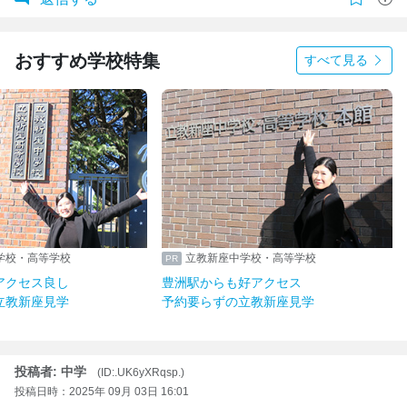
おすすめ学校特集
すべて見る
学校・高等学校
立教新座中学校・高等学校
アクセス良し
豊洲駅からも好アクセス
立教新座見学
予約要らずの立教新座見学
投稿者: 中学
(ID:.UK6yXRqsp.)
投稿日時：2025年 09月 03日 16:01