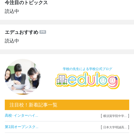
今注目のトピックス
読込中
エデュおすすめ
読込中
学校の先生による学校公式ブログ
注目校！新着記事一覧
[
]
高校･インターハイ...
横須賀学院中学...
[
]
第1回オープンスク...
日本大学明誠高...