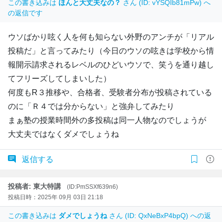
この書き込みは
ほんと大丈夫なの？
さん (ID: vYSQIb81mPw) へ
の返信です
ウソばかり呟く人を何も知らない外野のアンチが「リアル
投稿だ」と言ってみたり（今日のウソの呟きは学校から情
報開示請求されるレベルのひどいウソで、笑うを通り越し
てフリーズしてしまいした）
何度もR３推移や、合格者、受験者分布が投稿されている
のに「Ｒ４では分からない」と強弁してみたり
まぁ塾の授業時間外の多投稿は同一人物なのでしょうが
大丈夫ではなくダメでしょうね
返信する
投稿者: 東大特講
(ID:PmSSXf639n6)
投稿日時：2025年 09月 03日 21:18
この書き込みは
ダメでしょうね
さん (ID: QxNeBxP4bpQ) への返