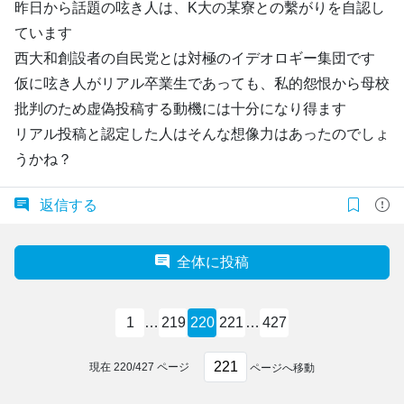
昨日から話題の呟き人は、K大の某寮との繫がりを自認し
ています
西大和創設者の自民党とは対極のイデオロギー集団です
仮に呟き人がリアル卒業生であっても、私的怨恨から母校
批判のため虚偽投稿する動機には十分になり得ます
リアル投稿と認定した人はそんな想像力はあったのでしょ
うかね？
返信する
全体に投稿
1
…
219
220
221
…
427
現在
220
/
427
ページ
ページへ移動