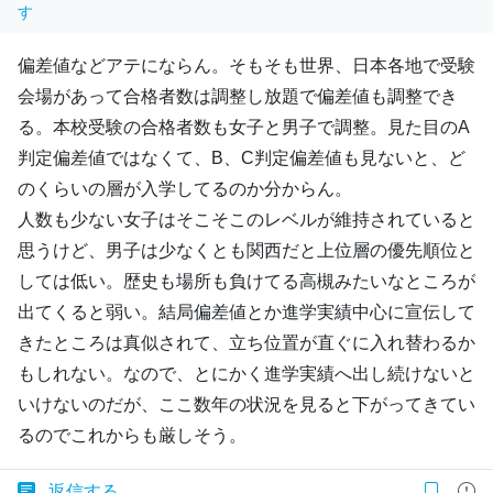
す
偏差値などアテにならん。そもそも世界、日本各地で受験
会場があって合格者数は調整し放題で偏差値も調整でき
る。本校受験の合格者数も女子と男子で調整。見た目のA
判定偏差値ではなくて、B、C判定偏差値も見ないと、ど
のくらいの層が入学してるのか分からん。
人数も少ない女子はそこそこのレベルが維持されていると
思うけど、男子は少なくとも関西だと上位層の優先順位と
しては低い。歴史も場所も負けてる高槻みたいなところが
出てくると弱い。結局偏差値とか進学実績中心に宣伝して
きたところは真似されて、立ち位置が直ぐに入れ替わるか
もしれない。なので、とにかく進学実績へ出し続けないと
いけないのだが、ここ数年の状況を見ると下がってきてい
るのでこれからも厳しそう。
返信する