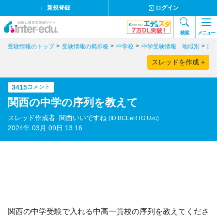
新規登録
ログイン
検索
メニュー
受験情報のトップ
受験情報の掲示板
中学校
中学受験情報 地域別
関
スレッドを作成 +
3415
コメント
関西の中学の序列を教えて
スレッド作成者: 関西いいですね
(ID:BCEeRTG.Uzc)
2024年 03月 09日 13:16
関西の中学受験で入れる中高一貫校の序列を教えてくださ