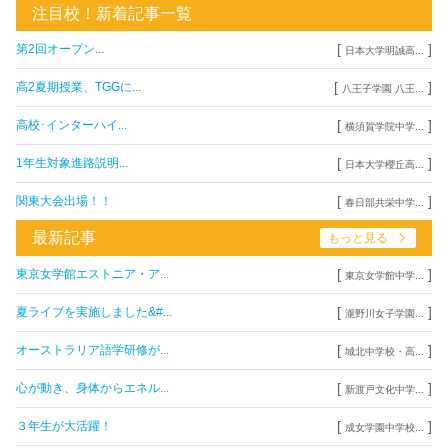
注目校！新着記事一覧
[
]
第2回オープン...
日本大学明誠高...
[
]
高2夏期授業、TGGに...
八王子学園 八王...
[
]
高校･インターハイ...
横須賀学院中学...
[
]
1年生対象進路説明...
日本大学櫻丘高...
[
]
関東大会出場！！
春日部共栄中学...
最新記事
もっと見る
[
]
東京女学館エストニア・ア...
東京女学館中学...
[
]
夏ライブを実施しました&#...
瀧野川女子学園...
[
]
オーストラリア語学研修が...
城北中学校・高...
[
]
心が動き、身体からエネル...
新渡戸文化中学...
[
]
３年生が大活躍！
成女学園中学校...