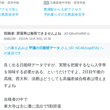
学校・高等学校
立教新座中学校・高等学校
アクセス良し
豊洲駅からも好アクセス
立教新座見学
予約要らずの立教新座見学
投稿者: 辞退率は無視できませんよね
(ID:lQ6orDsWMCs)
投稿日時：2025年 10月 30日 15:36
この書き込みは
甲陽の日能研データ
さん (ID: NC462vapEVk) へ
の返信です
良く出る日能研データですが、実態を把握するなら入学率
を加味する必要がある、というだけですよ。2日目午後の
高槻、西大和、須磨はどうしても高偏差値合格者は増えま
すよね
合格者の中で
東大寺は主に灘に流出で5割辞退