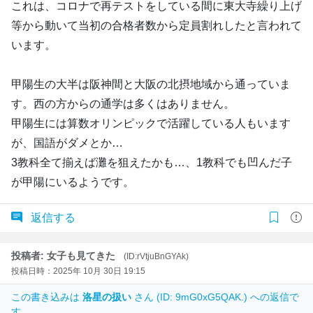
これは、コロナで再テストをしている間に東大寺繰り上げ
等から動いて当初の合格者数から定員割れしたと言われて
います。
甲陽生の大半は阪神間と大阪の北摂地域から通っていま
す。西の方からの通学は多くはありません。
甲陽生には算数オリンピックで活躍している人もいます
が、国語がダメとか…
3教科全て揃えば灘を狙えたかも…、1教科でも凹んだ子
が甲陽にいるようです。
返信する
投稿者: 女子も見てきた
(ID:rVtjuBnGYAk)
投稿日時：2025年 10月 30日 19:15
この書き込みは
洛星の扱い
さん (ID: 9mG0xG5QAK.) への返信で
す