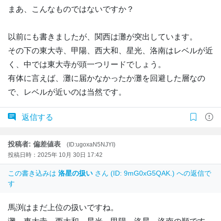
まあ、こんなものではないですか？
以前にも書きましたが、関西は灘が突出しています。
その下の東大寺、甲陽、西大和、星光、洛南はレベルが近
く、中では東大寺が頭一つリードでしょう。
有体に言えば、灘に届かなかったか灘を回避した層なの
で、レベルが近いのは当然です。
返信する
投稿者: 偏差値表
(ID:ugoxaN5NJYI)
投稿日時：2025年 10月 30日 17:42
この書き込みは
洛星の扱い
さん (ID: 9mG0xG5QAK.) への返信で
す
馬渕はまだ上位の扱いですね。