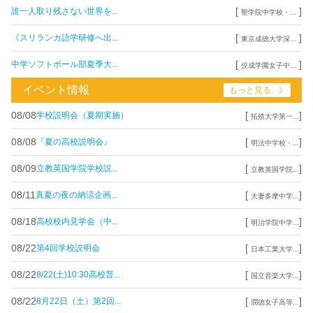
[
]
誰一人取り残さない世界を...
聖学院中学校・...
[
]
《スリランカ語学研修へ出...
東京成徳大学深...
[
]
中学ソフトボール部夏季大...
佼成学園女子中...
イベント情報
もっと見る
08/08
[
]
学校説明会（夏期実施）
拓殖大学第一...
08/08
[
]
『夏の高校説明会』
明法中学校・...
08/09
[
]
立教英国学院学校説...
立教英国学院...
08/11
[
]
真夏の夜の納涼企画...
大妻多摩中学...
08/18
[
]
高校校内見学会（中...
明治学院中学...
08/22
[
]
第4回学校説明会
日本工業大学...
08/22
[
]
8/22(土)10:30高校普...
国立音楽大学...
08/22
[
]
8月22日（土）第2回...
潤徳女子高等...