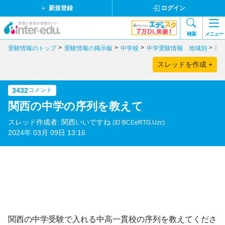
新規登録
ログイン
検索
メニュー
受験情報のトップ
受験情報の掲示板
中学校
中学受験情報 地域別
関
スレッドを作成 +
3432
コメント
関西の中学の序列を教えて
スレッド作成者: 関西いいですね
(ID:BCEeRTG.Uzc)
2024年 03月 09日 13:16
関西の中学受験で入れる中高一貫校の序列を教えてくださ