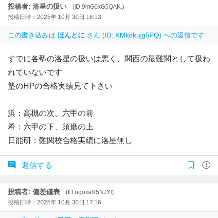
投稿者: 洛星の扱い
(ID:9mG0xG5QAK.)
投稿日時：2025年 10月 30日 16:13
この書き込みは
ほんとに
さん (ID: KMkdkujg5PQ) への返信です
すでに各塾の洛星の扱いは悪く、関西の最難関として扱わ
れていないです
塾のHPの合格実績見て下さい
浜：高槻の次、六甲の前
希：六甲の下、須磨の上
日能研：難関校合格実績に洛星無し
返信する
投稿者: 偏差値表
(ID:ugoxaN5NJYI)
投稿日時：2025年 10月 30日 17:16