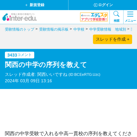
新規登録
ログイン
検索
メニュー
受験情報のトップ
受験情報の掲示板
中学校
中学受験情報 地域別
関
スレッドを作成 +
3433
コメント
関西の中学の序列を教えて
スレッド作成者: 関西いいですね
(ID:BCEeRTG.Uzc)
2024年 03月 09日 13:16
関西の中学受験で入れる中高一貫校の序列を教えてくださ