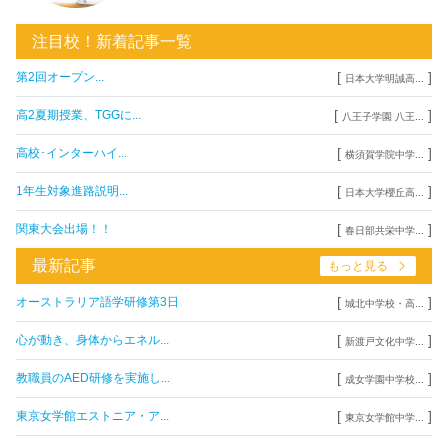
注目校！新着記事一覧
[
]
第2回オープン...
日本大学明誠高...
[
]
高2夏期授業、TGGに...
八王子学園 八王...
[
]
高校･インターハイ...
横須賀学院中学...
[
]
1年生対象進路説明...
日本大学櫻丘高...
[
]
関東大会出場！！
春日部共栄中学...
最新記事
もっと見る
[
]
オーストラリア語学研修第3日
城北中学校・高...
[
]
心が動き、身体からエネル...
新渡戸文化中学...
[
]
教職員のAED研修を実施し...
成女学園中学校...
[
]
東京女学館エストニア・ア...
東京女学館中学...