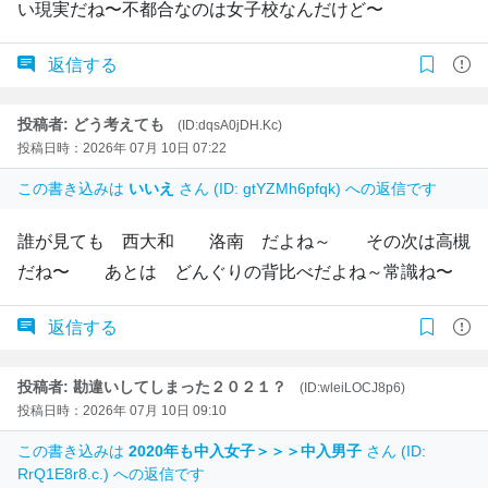
い現実だね〜不都合なのは女子校なんだけど〜
返信する
投稿者: どう考えても
(ID:dqsA0jDH.Kc)
投稿日時：2026年 07月 10日 07:22
この書き込みは
いいえ
さん (ID: gtYZMh6pfqk) への返信です
誰が見ても 西大和 洛南 だよね～ その次は高槻
だね〜 あとは どんぐりの背比べだよね～常識ね〜
返信する
投稿者: 勘違いしてしまった２０２１？
(ID:wleiLOCJ8p6)
投稿日時：2026年 07月 10日 09:10
この書き込みは
2020年も中入女子＞＞＞中入男子
さん (ID:
RrQ1E8r8.c.) への返信です