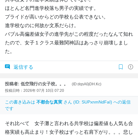
ほとんど名門進学校落ち男子の実績です。
プライドが高いからどの学校も公表できない。
進学校なのに何故か文系だらけ。
バブル高偏差値女子の進学先がこの程度だったなんて知れ
たので、女子１クラス最難関神話はあっさり崩壊しまし
た。
返信する
投稿者: 低空飛行の女子校。。。
(ID:dqsA0jDH.Kc)
投稿日時：2026年 07月 10日 07:20
この書き込みは
不都合な真実
さん (ID: SUPxnmNdFaI) への返信
です
それ比べて 女子灘と言われる共学校は偏差値も人気も合
格実績も高止まり！女子校はずっと右肩下がり。。。悲し