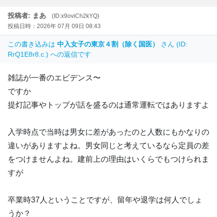
投稿者: まあ
(ID:x9oviCh2kYQ)
投稿日時：2026年 07月 09日 08:43
この書き込みは
中入女子の東京４割（除く国医）
さん (ID:
RrQ1E8r8.c.) への返信です
雑誌が一番のエビデンス〜
ですか
提灯記事やトップが話を盛るのは通常運転ではありますよ
入学時点で当時は男女に差があったのと人数にもかなりの
違いがありますよね。男女同じと考えているなら定員の差
をつけませんよね。建前上の理由はいくらでもつけられま
すが
卒業時37人ということですが、留年や退学は何人でしょ
うか？