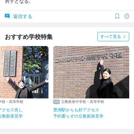
男子となる。
返信する
おすすめ学校特集
すべて見る
学校・高等学校
立教新座中学校・高等学校
アクセス良し
豊洲駅からも好アクセス
立教新座見学
予約要らずの立教新座見学