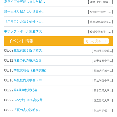
[
]
夏ライブを実施しました&#...
瀧野川女子学園...
[
]
誰一人取り残さない世界を...
聖学院中学校・...
[
]
《スリランカ語学研修へ出...
東京成徳大学深...
[
]
中学ソフトボール部夏季大...
佼成学園女子中...
イベント情報
もっと見る
08/09
[
]
立教英国学院学校説...
立教英国学院...
08/11
[
]
真夏の夜の納涼企画...
大妻多摩中学...
08/15
[
]
学校説明会（夏期実施）
拓殖大学第一...
08/18
[
]
高校校内見学会（中...
明治学院中学...
08/22
[
]
第4回学校説明会
日本工業大学...
08/22
[
]
8/22(土)10:30高校普...
国立音楽大学...
08/22
[
]
『夏の高校説明会』
明法中学校・...