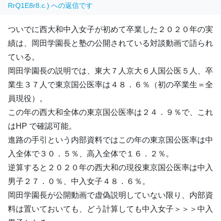
RrQ1E8r8.c.) への返信です
ついでに西大和中入女子が初めて卒業した２０２０年の実
績は、岡田学園長と塾の公開されている対談動画で語られ
ている。
岡田学園長の説明では、東大７人京大６人国公医５人、卒
業生３７人で東京国公医率は４８．６％（初の卒業生＝全
員現役）。
この年の西大和全体の東京国公医率は２４．９％で、これ
はHP で確認可能。
進路の手引という内部資料ではこの年の東京国公医率は中
入全体で３０．５％、高入全体で１６．２％。
逆算すると２０２０年の西大和の現役東京国公医率は中入
男子２７．０％、中入女子４８．６％。
岡田学園長が公開動画で虚偽説明していない限り、内部資
料は置いておいても、どう計算しても中入女子＞＞＞中入