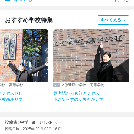
おすすめ学校特集
すべて見る
立教新座中学校・高等学校
立教新座中学校・高等学校
吉祥寺駅からアクセス良し
豊洲駅からも好アクセス
予約要らずの立教新座見学
予約要らずの立教新座見学
投稿者: 中学
(ID:.UK6yXRqsp.)
投稿日時：2025年 09月 03日 16:01