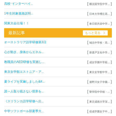
[
]
高校･インターハイ...
横須賀学院中学...
[
]
1年生対象進路説明...
日本大学櫻丘高...
[
]
関東大会出場！！
春日部共栄中学...
最新記事
もっと見る
[
]
オーストラリア語学研修第3日
城北中学校・高...
[
]
心が動き、身体からエネル...
新渡戸文化中学...
[
]
教職員のAED研修を実施し...
成女学園中学校...
[
]
東京女学館エストニア・ア...
東京女学館中学...
[
]
夏ライブを実施しました&#...
瀧野川女子学園...
[
]
誰一人取り残さない世界を...
聖学院中学校・...
[
]
《スリランカ語学研修へ出...
東京成徳大学深...
[
]
中学ソフトボール部夏季大...
佼成学園女子中...