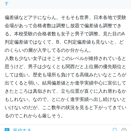
す
偏差値などアテにならん。そもそも世界、日本各地で受験
会場があって合格者数は調整し放題で偏差値も調整でき
る。本校受験の合格者数も女子と男子で調整。見た目のA
判定偏差値ではなくて、B、C判定偏差値も見ないと、ど
のくらいの層が入学してるのか分からん。
人数も少ない女子はそこそこのレベルが維持されていると
思うけど、男子は少なくとも関西だと上位層の優先順位と
しては低い。歴史も場所も負けてる高槻みたいなところが
出てくると弱い。結局偏差値とか進学実績中心に宣伝して
きたところは真似されて、立ち位置が直ぐに入れ替わるか
もしれない。なので、とにかく進学実績へ出し続けないと
いけないのだが、ここ数年の状況を見ると下がってきてい
るのでこれからも厳しそう。
返信する