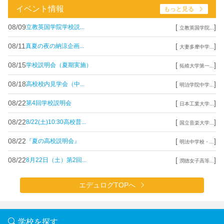
イベント情報
もっと見る
08/09
[
]
立教英国学院学校説...
立教英国学院...
08/11
[
]
真夏の夜の納涼企画...
大妻多摩中学...
08/15
[
]
学校説明会（夏期実施）
拓殖大学第一...
08/18
[
]
高校校内見学会（中...
明治学院中学...
08/22
[
]
第4回学校説明会
日本工業大学...
08/22
[
]
8/22(土)10:30高校普...
国立音楽大学...
08/22
[
]
『夏の高校説明会』
明法中学校・...
08/22
[
]
8月22日（土）第2回...
潤徳女子高等...
エデュログTOPへ
学校を探す