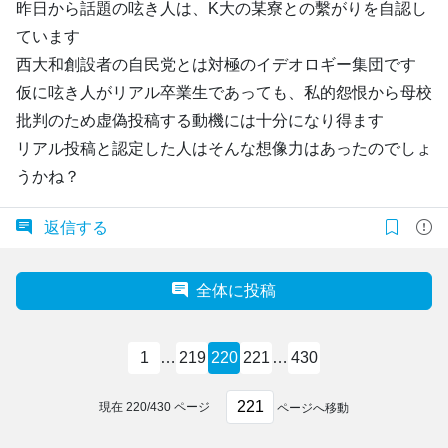
昨日から話題の呟き人は、K大の某寮との繫がりを自認し
ています
西大和創設者の自民党とは対極のイデオロギー集団です
仮に呟き人がリアル卒業生であっても、私的怨恨から母校
批判のため虚偽投稿する動機には十分になり得ます
リアル投稿と認定した人はそんな想像力はあったのでしょ
うかね？
返信する
全体に投稿
1
…
219
220
221
…
430
現在
220
/
430
ページ
ページへ移動