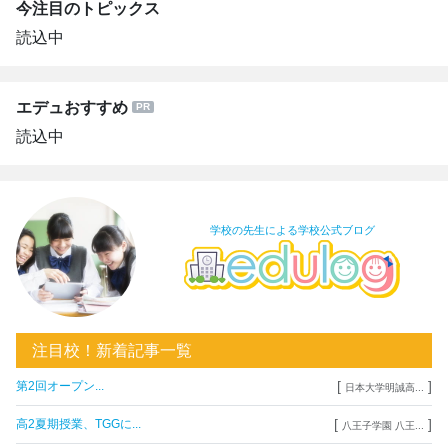
今注目のトピックス
読込中
エデュおすすめ
読込中
学校の先生による学校公式ブログ
注目校！新着記事一覧
[
]
第2回オープン...
日本大学明誠高...
[
]
高2夏期授業、TGGに...
八王子学園 八王...