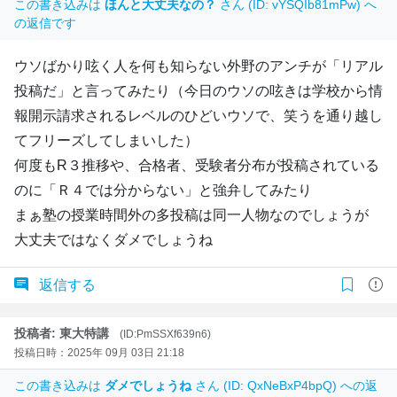
この書き込みは
ほんと大丈夫なの？
さん (ID: vYSQIb81mPw) へ
の返信です
ウソばかり呟く人を何も知らない外野のアンチが「リアル
投稿だ」と言ってみたり（今日のウソの呟きは学校から情
報開示請求されるレベルのひどいウソで、笑うを通り越し
てフリーズしてしまいした）
何度もR３推移や、合格者、受験者分布が投稿されている
のに「Ｒ４では分からない」と強弁してみたり
まぁ塾の授業時間外の多投稿は同一人物なのでしょうが
大丈夫ではなくダメでしょうね
返信する
投稿者: 東大特講
(ID:PmSSXf639n6)
投稿日時：2025年 09月 03日 21:18
この書き込みは
ダメでしょうね
さん (ID: QxNeBxP4bpQ) への返