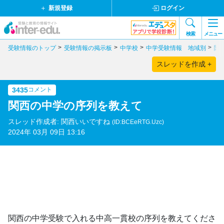
新規登録
ログイン
検索
メニュー
受験情報のトップ
受験情報の掲示板
中学校
中学受験情報 地域別
関
スレッドを作成 +
3435
コメント
関西の中学の序列を教えて
スレッド作成者: 関西いいですね
(ID:BCEeRTG.Uzc)
2024年 03月 09日 13:16
関西の中学受験で入れる中高一貫校の序列を教えてくださ