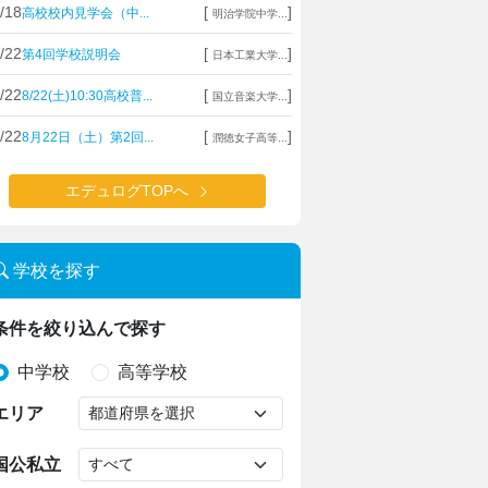
/18
[
]
高校校内見学会（中...
明治学院中学...
/22
[
]
第4回学校説明会
日本工業大学...
/22
[
]
8/22(土)10:30高校普...
国立音楽大学...
/22
[
]
8月22日（土）第2回...
潤徳女子高等...
エデュログTOPへ
学校を探す
条件を絞り込んで探す
中学校
高等学校
エリア
国公私立