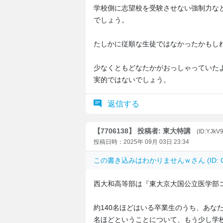
学校側に志望校を受験させない強制力な
でしょう。
たしかに従順な生徒ではなかったかもし
少なくともどなたかがおっしゃっていた
実的ではないでしょう。
返信する
【7706138】 投稿者: 東大特講
(ID:YJkV
投稿日時：2025年 09月 03日 23:34
この書き込みは
わかりませんｗ
さん (ID
西大和高等部は『東大京大国公立医学部
約140名ほどはいる卒業生のうち、あな
名ほどということについて、もう少し学