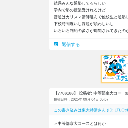
結局みんな通塾してるらしい
学内で塾の授業受けれるけど
普通はカリスマ講師選んで他校生と通塾
下校時間遅いし課題が煩わしいし
いろいろ制約の多さが周知されてきたの
返信する
【7706186】 投稿者: 中等部京大コー
(
投稿日時：2025年 09月 04日 05:07
この書き込みは
東大特講
さん (ID: LTLQ
＞中等部京大コースとは何か