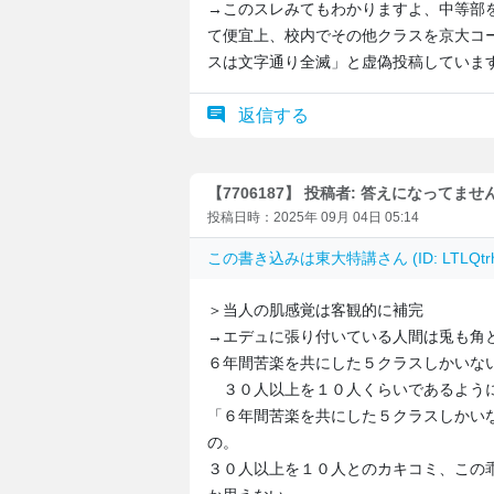
→このスレみてもわかりますよ、中等部
て便宜上、校内でその他クラスを京大コ
スは文字通り全滅」と虚偽投稿していま
返信する
【7706187】 投稿者: 答えになってませ
投稿日時：2025年 09月 04日 05:14
この書き込みは
東大特講
さん (ID: LTLQ
＞当人の肌感覚は客観的に補完
→エデュに張り付いている人間は兎も角
６年間苦楽を共にした５クラスしかいな
３０人以上を１０人くらいであるように
「６年間苦楽を共にした５クラスしかい
の。
３０人以上を１０人とのカキコミ、この