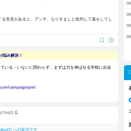
08
08
する意見があると、アンチ、なりすましと批判して蓋をしてし
08
。
08
9jC0xqQ)
xP4bpQ) への返信です