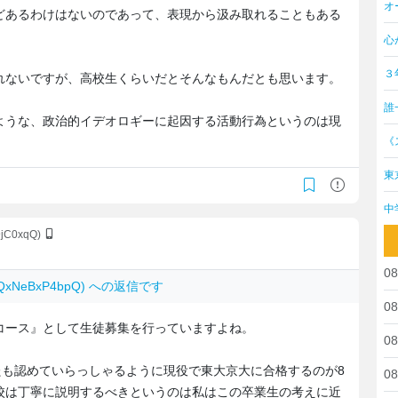
オ
どあるわけはないのであって、表現から汲み取れることもある
心
３
れないですが、高校生くらいだとそんなもんだとも思います。
誰
ような、政治的イデオロギーに起因する活動行為というのは現
《
東
中
9jC0xqQ)
08
: QxNeBxP4bpQ) への返信です
08
コース』として生徒募集を行っていますよね。
08
たも認めていらっしゃるように現役で東大京大に合格するのが8
08
校は丁寧に説明するべきというのは私はこの卒業生の考えに近