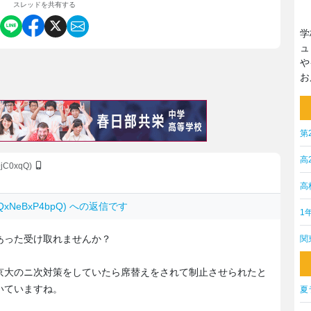
スレッドを共有する
学
ュ
や
お
第
高
9jC0xqQ)
高
: QxNeBxP4bpQ) への返信です
1
あった受け取れませんか？
関
京大のニ次対策をしていたら席替えをされて制止させられたと
いていますね。
夏