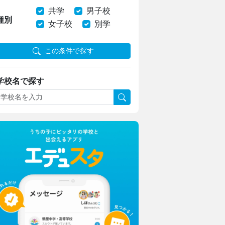
共学
男子校
種別
女子校
別学
この条件で探す
学校名で探す