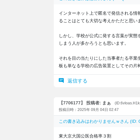
インターネット上で匿名で発信される情
ることはとても大切な考えかただと思い
しかし、学校が公式に発する言葉が実態
しまう人が多かろうとも思います。
それを目の当たりにした当事者たる卒業
板も単なる学校の広告装置としてその片
返信する
【7706177】 投稿者: まぁ
(ID:6vIoas.H1k
投稿日時：2025年 09月 04日 02:47
この書き込みは
わかりませんｗ
さん (ID
東大京大国公医合格率３割