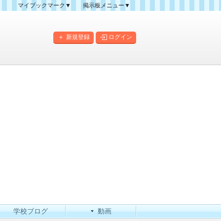
マイブックマーク▼
掲示板メニュー▼
クマーク一覧
掲示板の使い方
掲示板マップ
新規登録
ログイン
人気スレッドランキング
新規スレッド一覧
新着書き込み一覧
このカテゴリにスレッドを
作成
学校ブログ
動画