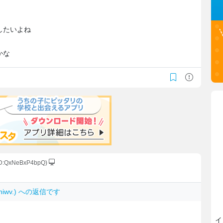
したいよね
かな
ID:QxNeBxP4bpQ)
trhiwv.) への返信です
イ