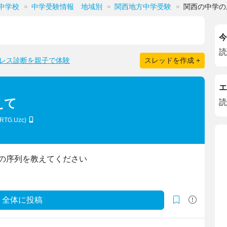
中学校
中学受験情報 地域別
関西地方中学受験
関西の中学の
今
読
レス診断を親子で体験
スレッドを作成 +
エ
えて
読
eRTG.Uzc)
の序列を教えてください
全体に投稿