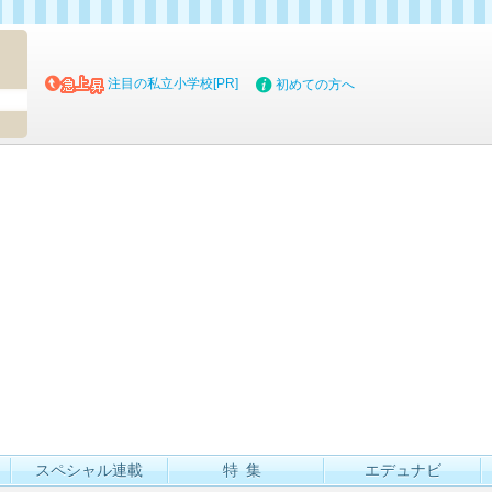
マイブッ
注目の私立小学校[PR]
初めての方へ
スペシャル連載
特集
エデュナビ