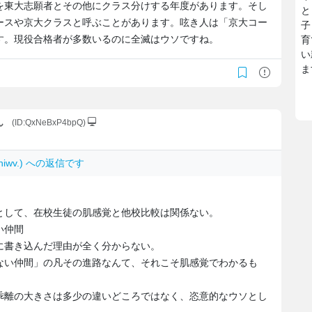
を東大志願者とその他にクラス分けする年度があります。そし
と
ースや京大クラスと呼ぶことがあります。呟き人は「京大コー
子
す。現役合格者が多数いるのに全滅はウソですね。
育
い
ま
ん
(ID:QxNeBxP4bpQ)
trhiwv.) への返信です
として、在校生徒の肌感覚と他校比較は関係ない。
い仲間
書き込んだ理由が全く分からない。
ない仲間」の凡その進路なんて、それこそ肌感覚でわかるも
乖離の大きさは多少の違いどころではなく、恣意的なウソとし