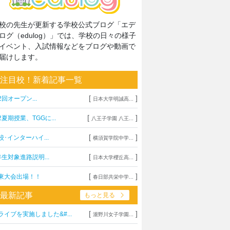
校の先生が更新する学校公式ブログ「エデ
ログ（edulog）」では、学校の日々の様子
イベント、入試情報などをブログや動画で
届けします。
注目校！新着記事一覧
[
]
2回オープン...
日本大学明誠高...
[
]
2夏期授業、TGGに...
八王子学園 八王...
[
]
校･インターハイ...
横須賀学院中学...
[
]
年生対象進路説明...
日本大学櫻丘高...
[
]
東大会出場！！
春日部共栄中学...
最新記事
もっと見る
[
]
ライブを実施しました&#...
瀧野川女子学園...