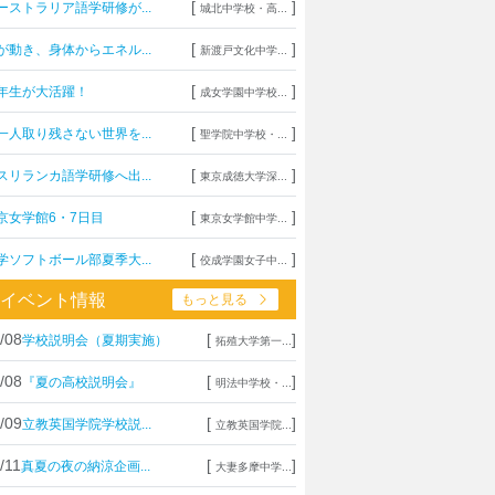
[
]
ーストラリア語学研修が...
城北中学校・高...
[
]
が動き、身体からエネル...
新渡戸文化中学...
[
]
年生が大活躍！
成女学園中学校...
[
]
一人取り残さない世界を...
聖学院中学校・...
[
]
スリランカ語学研修へ出...
東京成徳大学深...
[
]
京女学館6・7日目
東京女学館中学...
[
]
学ソフトボール部夏季大...
佼成学園女子中...
イベント情報
もっと見る
/08
[
]
学校説明会（夏期実施）
拓殖大学第一...
/08
[
]
『夏の高校説明会』
明法中学校・...
/09
[
]
立教英国学院学校説...
立教英国学院...
/11
[
]
真夏の夜の納涼企画...
大妻多摩中学...