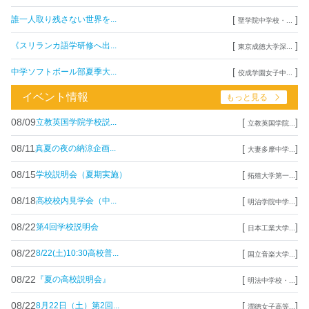
[
]
誰一人取り残さない世界を...
聖学院中学校・...
[
]
《スリランカ語学研修へ出...
東京成徳大学深...
[
]
中学ソフトボール部夏季大...
佼成学園女子中...
イベント情報
もっと見る
08/09
[
]
立教英国学院学校説...
立教英国学院...
08/11
[
]
真夏の夜の納涼企画...
大妻多摩中学...
08/15
[
]
学校説明会（夏期実施）
拓殖大学第一...
08/18
[
]
高校校内見学会（中...
明治学院中学...
08/22
[
]
第4回学校説明会
日本工業大学...
08/22
[
]
8/22(土)10:30高校普...
国立音楽大学...
08/22
[
]
『夏の高校説明会』
明法中学校・...
08/22
[
]
8月22日（土）第2回...
潤徳女子高等...