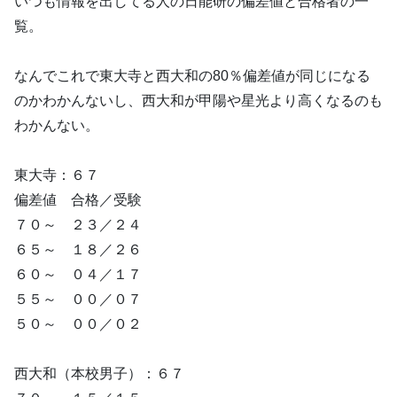
いつも情報を出してる人の日能研の偏差値と合格者の一
覧。
なんでこれで東大寺と西大和の80％偏差値が同じになる
のかわかんないし、西大和が甲陽や星光より高くなるのも
わかんない。
東大寺：６７
偏差値 合格／受験
７０～ ２３／２４
６５～ １８／２６
６０～ ０４／１７
５５～ ００／０７
５０～ ００／０２
西大和（本校男子）：６７