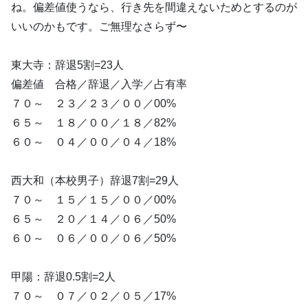
ね。偏差値使うなら、行き先を間違えないためとするのが
いいのかもです。ご無理なさらず〜
東大寺：辞退5割=23人
偏差値 合格／辞退／入学／占有率
７０～ ２３／２３／００／00%
６５～ １８／００／１８／82%
６０～ ０４／００／０４／18%
西大和（本校男子）辞退7割=29人
７０～ １５／１５／００／00%
６５～ ２０／１４／０６／50%
６０～ ０６／００／０６／50%
甲陽：辞退0.5割=2人
７０～ ０７／０２／０５／17%