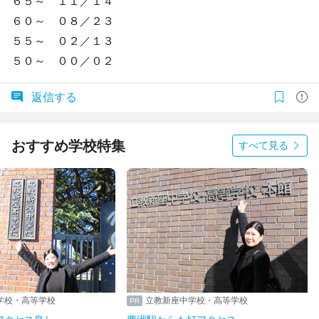
６５～ １１／１４
６０～ ０８／２３
５５～ ０２／１３
５０～ ００／０２
返信する
おすすめ学校特集
すべて見る
学校・高等学校
立教新座中学校・高等学校