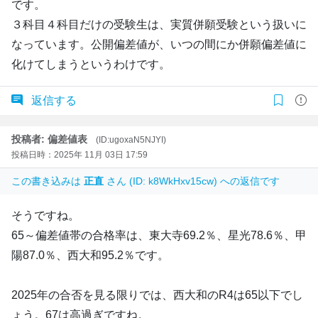
です。
３科目４科目だけの受験生は、実質併願受験という扱いに
なっています。公開偏差値が、いつの間にか併願偏差値に
化けてしまうというわけです。
返信する
投稿者: 偏差値表
(ID:ugoxaN5NJYI)
投稿日時：2025年 11月 03日 17:59
この書き込みは
正直
さん (ID: k8WkHxv15cw) への返信です
そうですね。
65～偏差値帯の合格率は、東大寺69.2％、星光78.6％、甲
陽87.0％、西大和95.2％です。
2025年の合否を見る限りでは、西大和のR4は65以下でし
ょう。67は高過ぎですね。