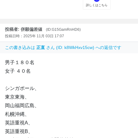
投稿者: 併願偏差値
(ID:G15GamRnHD6)
投稿日時：2025年 11月 03日 17:07
この書き込みは
正直
さん (ID: k8WkHxv15cw) への返信です
男子１８０名
女子 ４０名
シンガポール、
東京東海、
岡山福岡広島、
札幌沖縄、
英語重視A、
英語重視B、