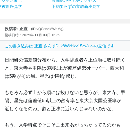
アクセス良し
豊洲駅からも好アクセス
立教新座見学
予約要らずの立教新座見学
投稿者: 正直
(ID:vQGsneMWhMg)
投稿日時：2025年 11月 03日 16:39
この書き込みは
正直
さん (ID: k8WkHxv15cw) への返信です
日能研の偏差値分布から、入学辞退者を上位順に取り除く
と、東大寺や甲陽は8割以上が偏差値65オーバー、西大和
は5割がその層。星光は4割な感じ。
もちろん必ず上から順には抜けないと思うが、東大寺、甲
陽、星光は偏差値65以上の占有率と東大京大国公医率が
近しくなるのね。割と正味に近いんじゃないのかな。
もう、入学時点でそこそこ出来あがっちゃってるのかも