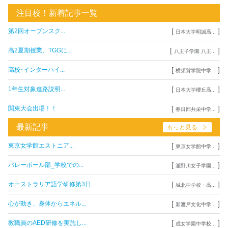
注目校！新着記事一覧
[
]
第2回オープンスク...
日本大学明誠高...
[
]
高2夏期授業、TGGに...
八王子学園 八王...
[
]
高校･インターハイ...
横須賀学院中学...
[
]
1年生対象進路説明...
日本大学櫻丘高...
[
]
関東大会出場！！
春日部共栄中学...
最新記事
もっと見る
[
]
東京女学館エストニア...
東京女学館中学...
[
]
バレーボール部_学校での...
瀧野川女子学園...
[
]
オーストラリア語学研修第3日
城北中学校・高...
[
]
心が動き、身体からエネル...
新渡戸文化中学...
[
]
教職員のAED研修を実施し...
成女学園中学校...