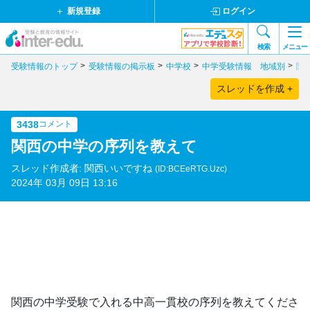
新規登録
ログイン
検索
メニュー
受験情報のトップ
受験情報の掲示板
中学校
中学受験情報 地域別
関
スレッドを作成 +
3438
コメント
関西の中学の序列を教えて
スレッド作成者: 関西いいですね
(ID:BCEeRTG.Uzc)
2024年 03月 09日 13:16
関西の中学受験で入れる中高一貫校の序列を教えてくださ