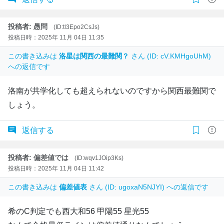
投稿者: 愚問
(ID:tl3Epo2CsJs)
投稿日時：2025年 11月 04日 11:35
この書き込みは
洛星は関西の最難関？
さん (ID: cV.KMHgoUhM)
への返信です
洛南が共学化しても超えられないのですから関西最難関で
しょう。
返信する
投稿者: 偏差値では
(ID:wqv1JOip3Ks)
投稿日時：2025年 11月 04日 11:42
この書き込みは
偏差値表
さん (ID: ugoxaN5NJYI) への返信です
希のC判定でも西大和56 甲陽55 星光55