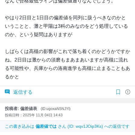
なんで合格最低ラインは偏差値通りなんでしょう。
やはり2日目と1日目の偏差値を同列に扱うべきなのかと
いうことと、灘と甲陽は3科のみなのをどう処理している
のか、という疑問はありますが
しばらくは高槻の影響がこれで落ち着くのかどうかですか
ね。2日目は灘からの須磨もまあまあいますが高槻に流れ
る可能性や、兵庫からの洛南進学も高槻に止まることもあ
るかと
返信する
投稿者: 偏差値表
(ID:ugoxaN5NJYI)
投稿日時：2025年 11月 04日 14:43
この書き込みは
偏差値では
さん (ID: wqv1JOip3Ks) への返信です