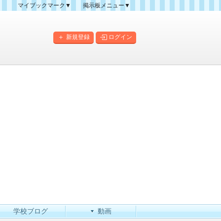
マイブックマーク▼
掲示板メニュー▼
クマーク一覧
掲示板の使い方
掲示板マップ
新規登録
ログイン
人気スレッドランキング
新規スレッド一覧
新着書き込み一覧
このカテゴリにスレッドを
作成
学校ブログ
動画