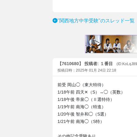
"関西地方中学受験"のスレッド一覧
【7610680】 投稿者: １番目
(ID:KoLqJ8
投稿日時：2025年 01月 24日 22:18
前受 岡山◯（東大特待）
1/18午前 四天✕（S）→◯（英数）
1/18午後 帝泉◯（Ⅱ選特待）
1/19午前 南海◯（特進）
1/20午後 智弁和◯（S選）
1/21午前 南海◯（S特）
その他記念受験あり。