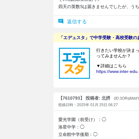
四天の英数Sは届きませんでしたが、う
返信する
【7610793】 投稿者: 北摂
(ID:3ORqMdd
投稿日時：2025年 01月 25日 06:27
愛光学園（前受け）：◯
洛星中学：◯
立命館中学後期：◯