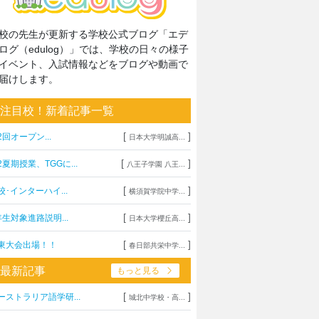
校の先生が更新する学校公式ブログ「エデ
ログ（edulog）」では、学校の日々の様子
イベント、入試情報などをブログや動画で
届けします。
注目校！新着記事一覧
[
]
2回オープン...
日本大学明誠高...
[
]
2夏期授業、TGGに...
八王子学園 八王...
[
]
校･インターハイ...
横須賀学院中学...
[
]
年生対象進路説明...
日本大学櫻丘高...
[
]
東大会出場！！
春日部共栄中学...
最新記事
もっと見る
[
]
ーストラリア語学研...
城北中学校・高...