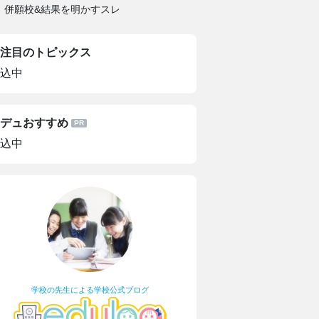
西、併願校&結果を明かすスレ
注目のトピックス
込中
デュおすすめ
込中
学校の先生による学校公式ブログ