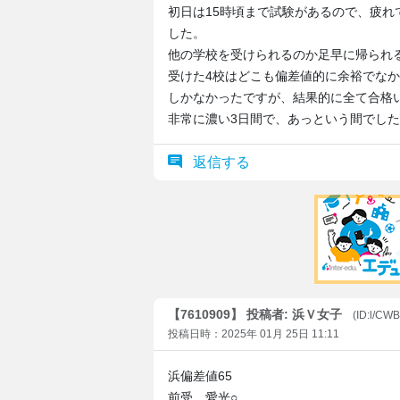
初日は15時頃まで試験があるので、疲
した。
他の学校を受けられるのか足早に帰られ
受けた4校はどこも偏差値的に余裕でなか
しかなかったですが、結果的に全て合格
非常に濃い3日間で、あっという間でし
返信する
【7610909】 投稿者: 浜Ｖ女子
(ID:l/CWB
投稿日時：2025年 01月 25日 11:11
浜偏差値65
前受 愛光○