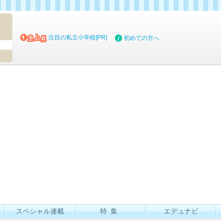
マイブッ
注目の私立小学校[PR]
初めての方へ
スペシャル連載
特集
エデュナビ