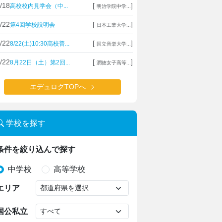
/18
[
]
高校校内見学会（中...
明治学院中学...
/22
[
]
第4回学校説明会
日本工業大学...
/22
[
]
8/22(土)10:30高校普...
国立音楽大学...
/22
[
]
8月22日（土）第2回...
潤徳女子高等...
エデュログTOPへ
学校を探す
条件を絞り込んで探す
中学校
高等学校
エリア
国公私立