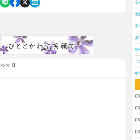
心
教
東
夏
誰
《
9P57g)
中
08
08
08
08