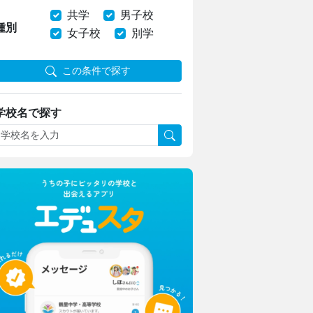
共学
男子校
種別
女子校
別学
この条件で探す
学校名で探す