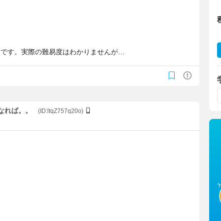
。
うです。実際の難易度はわかりませんが…
になれば。。
(ID:ltqZ757q20o)