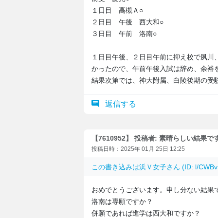
１日目 高槻Ａ○
２日目 午後 西大和○
３日目 午前 洛南○
１日目午後、２日目午前に抑え校で夙川
かったので、午前午後入試は辞め、余裕
結果次第では、神大附属、白陵後期の受
返信する
【7610952】 投稿者: 素晴らしい結果で
投稿日時：2025年 01月 25日 12:25
この書き込みは
浜Ｖ女子
さん (ID: l/CW
おめでとうございます。申し分ない結果
洛南は専願ですか？
併願であれば進学は西大和ですか？