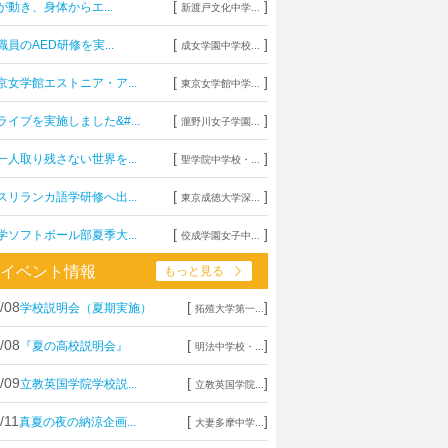
[
]
が動き、身体からエ...
新渡戸文化中学...
[
]
職員のAED研修を実...
成女学園中学校...
[
]
京女学館エストニア・ア...
東京女学館中学...
[
]
ライブを実施しました&#...
瀧野川女子学園...
[
]
一人取り残さない世界を...
聖学院中学校・...
[
]
スリランカ語学研修へ出...
東京成徳大学深...
[
]
学ソフトボール部夏季大...
佼成学園女子中...
イベント情報
もっと見る
/08
[
]
学校説明会（夏期実施）
拓殖大学第一...
/08
[
]
『夏の高校説明会』
明法中学校・...
/09
[
]
立教英国学院学校説...
立教英国学院...
/11
[
]
真夏の夜の納涼企画...
大妻多摩中学...