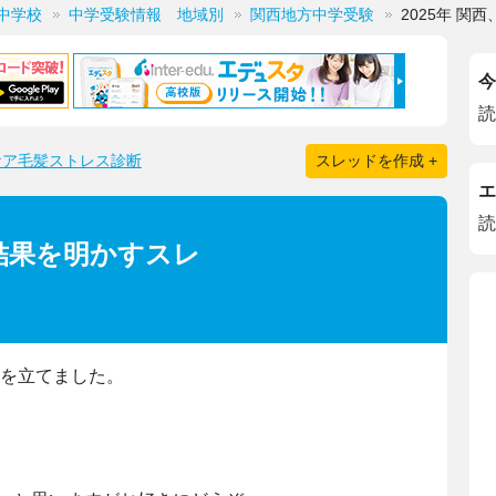
中学校
中学受験情報 地域別
関西地方中学受験
2025年 関
今
読
ケア毛髪ストレス診断
スレッドを作成 +
エ
読
&結果を明かすスレ
版を立てました。