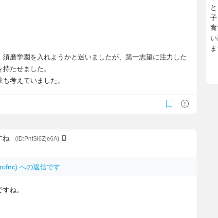
と
子
育
い
ま
、須磨学園を入れようかと迷いましたが、第一志望に注力した
を持たせました。
験も考えていました。
すね
(ID:PntSi6Zje6A)
Bvrofnc) への返信です
ですね。