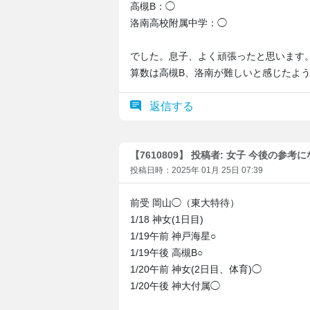
高槻B：◯
洛南高校附属中学：◯
でした。息子、よく頑張ったと思います
算数は高槻B、洛南が難しいと感じたよ
返信する
【7610809】 投稿者: 女子 今後の参考
投稿日時：2025年 01月 25日 07:39
前受 岡山◯（東大特待）
1/18 神女(1日目)
1/19午前 神戸海星○
1/19午後 高槻B○
1/20午前 神女(2日目、体育)◯
1/20午後 神大付属◯