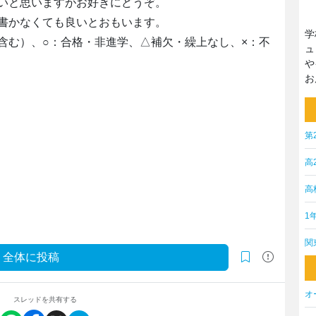
いと思いますがお好きにどうぞ。
書かなくても良いとおもいます。
学
含む）、○：合格・非進学、△補欠・繰上なし、×：不
ュ
や
お
第
高
高
1
関
全体に投稿
オ
スレッドを共有する