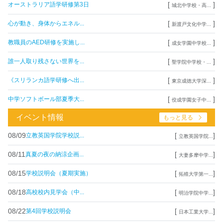
[
]
オーストラリア語学研修第3日
城北中学校・高...
[
]
心が動き、身体からエネル...
新渡戸文化中学...
[
]
教職員のAED研修を実施し...
成女学園中学校...
[
]
誰一人取り残さない世界を...
聖学院中学校・...
[
]
《スリランカ語学研修へ出...
東京成徳大学深...
[
]
中学ソフトボール部夏季大...
佼成学園女子中...
イベント情報
もっと見る
08/09
[
]
立教英国学院学校説...
立教英国学院...
08/11
[
]
真夏の夜の納涼企画...
大妻多摩中学...
08/15
[
]
学校説明会（夏期実施）
拓殖大学第一...
08/18
[
]
高校校内見学会（中...
明治学院中学...
08/22
[
]
第4回学校説明会
日本工業大学...