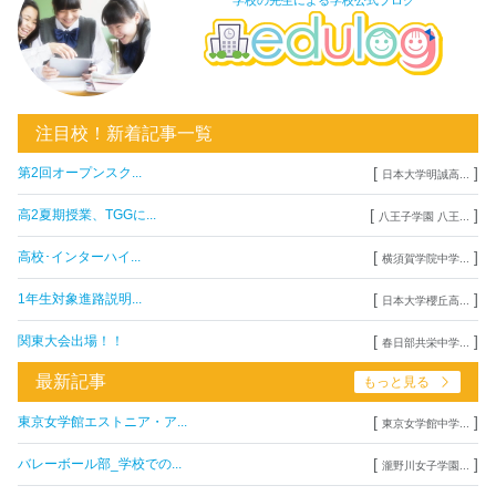
注目校！新着記事一覧
[
]
第2回オープンスク...
日本大学明誠高...
[
]
高2夏期授業、TGGに...
八王子学園 八王...
[
]
高校･インターハイ...
横須賀学院中学...
[
]
1年生対象進路説明...
日本大学櫻丘高...
[
]
関東大会出場！！
春日部共栄中学...
最新記事
もっと見る
[
]
東京女学館エストニア・ア...
東京女学館中学...
[
]
バレーボール部_学校での...
瀧野川女子学園...