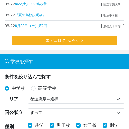
08/22
[
]
8/22(土)10:30高校普...
国立音楽大学...
08/22
[
]
『夏の高校説明会』
明法中学校・...
08/22
[
]
8月22日（土）第2回...
潤徳女子高等...
エデュログTOPへ
学校を探す
条件を絞り込んで探す
中学校
高等学校
エリア
国公私立
共学
男子校
女子校
別学
種別