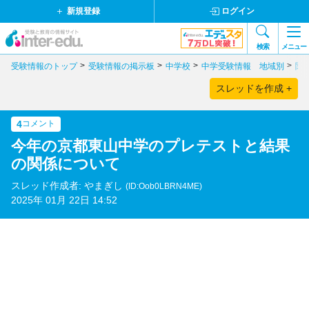
新規登録
ログイン
検索
メニュー
受験情報のトップ
受験情報の掲示板
中学校
中学受験情報 地域別
関
スレッドを作成 +
4
コメント
今年の京都東山中学のプレテストと結果
の関係について
スレッド作成者: やまぎし
(ID:Oob0LBRN4ME)
2025年 01月 22日 14:52