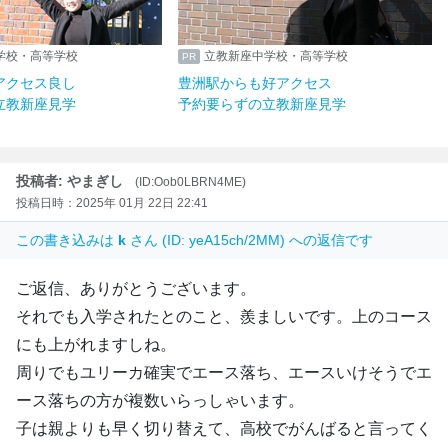
学校・高等学校
立教新座中学校・高等学校
アクセス良し
豊洲駅からも好アクセス
立教新座見学
予約要らずの立教新座見学
投稿者: やまぎし
(ID:Oob0LBRN4ME)
投稿日時：2025年 01月 22日 22:41
この書き込みは
k
さん (ID: yeA15ch/2MM) への返信です
ご返信、ありがとうございます。
それでも入学されたとのこと、羨ましいです。上のコース
にも上がれますしね。
周りでもユリーカ確実でエース落ち、エースいけそうでエ
ース落ちの方が複数いらっしゃいます。
子は親よりも早く切り替えて、高校でがんばると言ってく