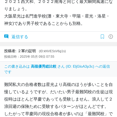
２０２１西大和、２０２２南海と同じく最大瞬間風速にな
りましょう。
大阪星光は名門進学校(灘・東大寺・甲陽・星光・洛星・
神女)であり男子校であることからも別格。
返信する
投稿者: ２軍の証明
(ID:kNVESsV6g1s)
投稿日時：2025年 05月 09日 07:55
この書き込みは
高槻優秀総比較
さん (ID: EljGloA3p3c) への返信
です
難関私大の合格者数は星光より高槻のほうが多いことを自
慢しているようですが、だいたい男子最難関校の生徒は現
役時はほとんど早慶であっても受験しません。浪人して２
浪回避の保険ために受験するパターンがほとんどです。
したがって早慶同の現役合格者が多いのは「最難関校」で