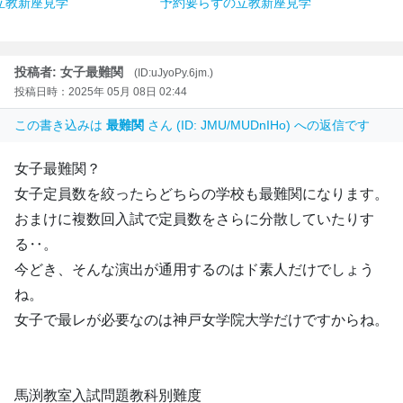
立教新座見学
予約要らずの立教新座見学
投稿者: 女子最難関
(ID:uJyoPy.6jm.)
投稿日時：2025年 05月 08日 02:44
この書き込みは
最難関
さん (ID: JMU/MUDnIHo) への返信です
女子最難関？
女子定員数を絞ったらどちらの学校も最難関になります。
おまけに複数回入試で定員数をさらに分散していたりす
る‥。
今どき、そんな演出が通用するのはド素人だけでしょう
ね。
女子で最レが必要なのは神戸女学院大学だけですからね。
馬渕教室入試問題教科別難度