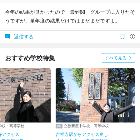
今年の結果が良かったので「最難関」グループに入りたそ
うですが、単年度の結果だけではまだまだですよ。
返信する
おすすめ学校特集
すべて見る
学校・高等学校
立教新座中学校・高等学校
好アクセス
吉祥寺駅からアクセス良し