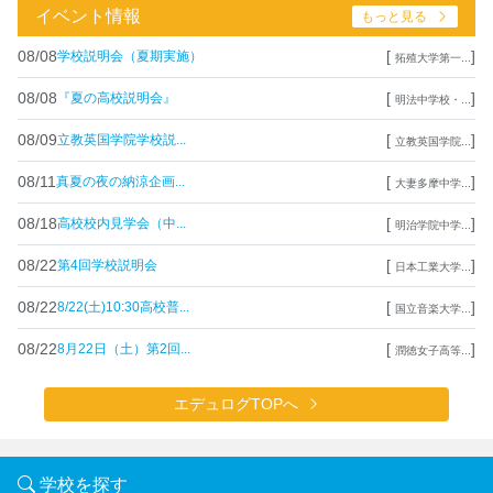
イベント情報
もっと見る
08/08
[
]
学校説明会（夏期実施）
拓殖大学第一...
08/08
[
]
『夏の高校説明会』
明法中学校・...
08/09
[
]
立教英国学院学校説...
立教英国学院...
08/11
[
]
真夏の夜の納涼企画...
大妻多摩中学...
08/18
[
]
高校校内見学会（中...
明治学院中学...
08/22
[
]
第4回学校説明会
日本工業大学...
08/22
[
]
8/22(土)10:30高校普...
国立音楽大学...
08/22
[
]
8月22日（土）第2回...
潤徳女子高等...
エデュログTOPへ
学校を探す