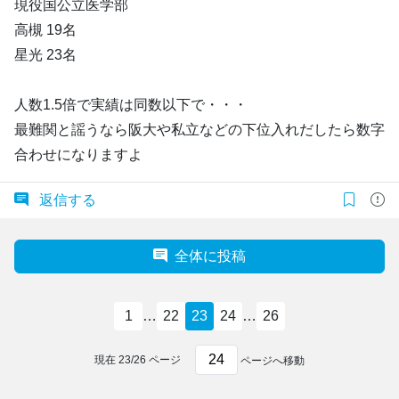
現役国公立医学部
高槻 19名
星光 23名
人数1.5倍で実績は同数以下で・・・
最難関と謡うなら阪大や私立などの下位入れだしたら数字
合わせになりますよ
返信する
全体に投稿
1
…
22
23
24
…
26
現在
23
/
26
ページ
ページへ移動