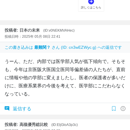
投稿者: 日本の未来
(ID:v0NEKMVAHec)
投稿日時：2025年 05月 08日 22:41
この書き込みは
最難関？
さん (ID: cn3wEZWyc.g) への返信です
うーん、ただ、内部では医学部人気が低下傾向で。そもそ
も、今年は京医阪大医国立医同等偏差値の人たちが、直前
に情報や他の学部に変えましたし。医者の保護者が多いだ
けに、医療系業界の今後を考えて、医学部にこだわらなく
なっている。
返信する
投稿者: 高槻優秀総比較
(ID:EljGloA3p3c)