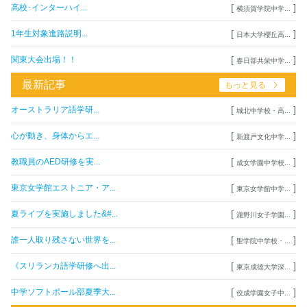
[
]
高校･インターハイ...
横須賀学院中学...
[
]
1年生対象進路説明...
日本大学櫻丘高...
[
]
関東大会出場！！
春日部共栄中学...
最新記事
もっと見る
[
]
オーストラリア語学研...
城北中学校・高...
[
]
心が動き、身体からエ...
新渡戸文化中学...
[
]
教職員のAED研修を実...
成女学園中学校...
[
]
東京女学館エストニア・ア...
東京女学館中学...
[
]
夏ライブを実施しました&#...
瀧野川女子学園...
[
]
誰一人取り残さない世界を...
聖学院中学校・...
[
]
《スリランカ語学研修へ出...
東京成徳大学深...
[
]
中学ソフトボール部夏季大...
佼成学園女子中...