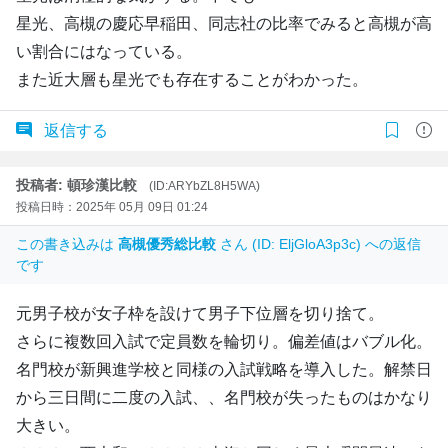
星光、高槻の慶応早稲田、同志社の比率でみると高槻が高
い割合にはなっている。
また近大層も星光でも存在することがわかった。
返信する
投稿者: 頓珍漢比較
(ID:ARYbZL8H5WA)
投稿日時：2025年 05月 09日 01:24
この書き込みは
高槻優秀総比較
さん (ID: EljGloA3p3c) への返信
です
元男子校が女子枠を設けて男子下位層を切り捨て。
さらに複数回入試で定員数を輪切り。偏差値はバブル化。
名門校が新興進学校と同様の入試戦略を導入した。解禁日
から三日間に二度の入試、、名門校が失ったものはかなり
大きい。