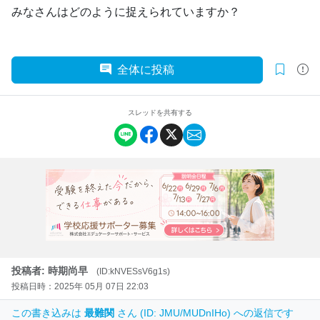
みなさんはどのように捉えられていますか？
全体に投稿
スレッドを共有する
投稿者: 時期尚早
(ID:kNVESsV6g1s)
投稿日時：2025年 05月 07日 22:03
この書き込みは
最難関
さん (ID: JMU/MUDnIHo) への返信です