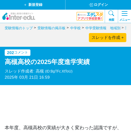
新規登録
ログイン
検索
メニュー
受験情報のトップ
受験情報の掲示板
中学校
中学受験情報 地域別
関
スレッドを作成 +
202
コメント
高槻高校の2025年度進学実績
スレッド作成者: 高槻
(ID:BgTFc.XtToU)
2025年 03月 21日 16:59
本年度、高槻高校の実績が大きく変わった認識ですが、