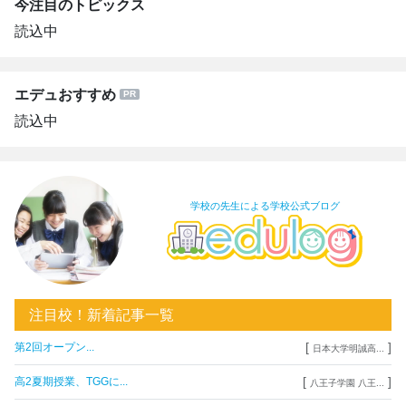
今注目のトピックス
読込中
エデュおすすめ
読込中
学校の先生による学校公式ブログ
注目校！新着記事一覧
[
]
第2回オープン...
日本大学明誠高...
[
]
高2夏期授業、TGGに...
八王子学園 八王...