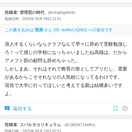
投稿者: 管理型の時代
(ID:lA3p5g/AlU6)
投稿日時：2025年 05月 09日 21:51
この書き込みは
現浪
さん (ID: teAferL/QNU) への返信です
浪人するくらいならクラブなんて早々に辞めて受験勉強し
ろ！って感じの学校になっちゃいましたね高槻は。だから
アメフト部の顧問も辞めちゃった。
しかしまあ、それはそれで教育の形としてアリだし、需要
があるからこそそれなりの人気校になってるわけです。
現役で大学に行ってほしいと考えてる親は結構多いです
よ。
返信する
投稿者: スパルタカリキュラム
(ID:QDGX719xiRc)
投稿日時：2025年 05月 10日 02:51