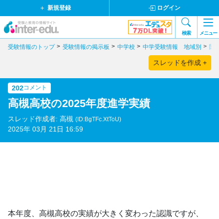
新規登録
ログイン
検索
メニュー
受験情報のトップ
受験情報の掲示板
中学校
中学受験情報 地域別
関
スレッドを作成 +
202
コメント
高槻高校の2025年度進学実績
スレッド作成者: 高槻
(ID:BgTFc.XtToU)
2025年 03月 21日 16:59
本年度、高槻高校の実績が大きく変わった認識ですが、