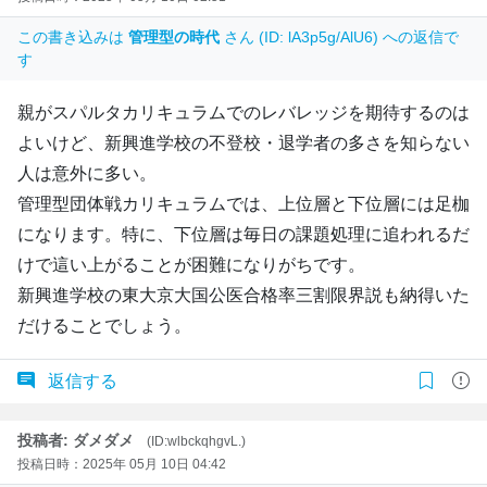
この書き込みは
管理型の時代
さん (ID: lA3p5g/AlU6) への返信で
す
親がスパルタカリキュラムでのレバレッジを期待するのは
よいけど、新興進学校の不登校・退学者の多さを知らない
人は意外に多い。
管理型団体戦カリキュラムでは、上位層と下位層には足枷
になります。特に、下位層は毎日の課題処理に追われるだ
けで這い上がることが困難になりがちです。
新興進学校の東大京大国公医合格率三割限界説も納得いた
だけることでしょう。
返信する
投稿者: ダメダメ
(ID:wlbckqhgvL.)
投稿日時：2025年 05月 10日 04:42