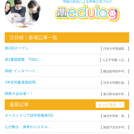
学校の先生による学校公式ブログ
注目校！新着記事一覧
[
]
第2回オープン...
日本大学明誠高...
[
]
高2夏期授業、TGGに...
八王子学園 八王...
[
]
高校･インターハイ...
横須賀学院中学...
[
]
1年生対象進路説明...
日本大学櫻丘高...
[
]
関東大会出場！！
春日部共栄中学...
最新記事
もっと見る
[
]
オーストラリア語学研修第3日
城北中学校・高...
[
]
心が動き、身体からエネル...
新渡戸文化中学...