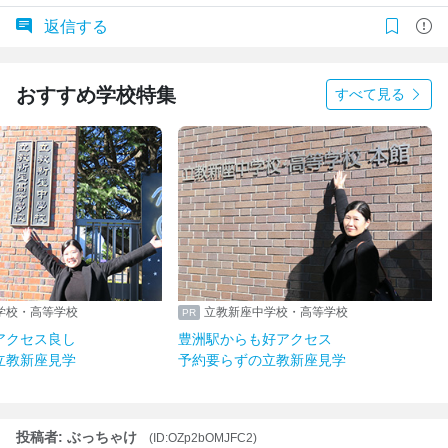
返信する
おすすめ学校特集
すべて見る
学校・高等学校
立教新座中学校・高等学校
アクセス良し
豊洲駅からも好アクセス
立教新座見学
予約要らずの立教新座見学
投稿者: ぶっちゃけ
(ID:OZp2bOMJFC2)