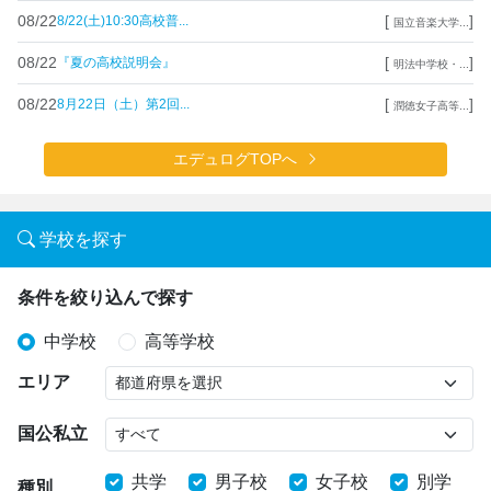
08/22
[
]
8/22(土)10:30高校普...
国立音楽大学...
08/22
[
]
『夏の高校説明会』
明法中学校・...
08/22
[
]
8月22日（土）第2回...
潤徳女子高等...
エデュログTOPへ
学校を探す
条件を絞り込んで探す
中学校
高等学校
エリア
国公私立
共学
男子校
女子校
別学
種別