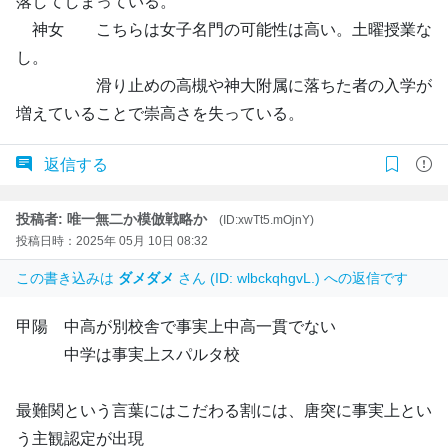
落してしまっている。
神女 こちらは女子名門の可能性は高い。土曜授業な
し。
滑り止めの高槻や神大附属に落ちた者の入学が
増えていることで崇高さを失っている。
返信する
投稿者: 唯一無二か模倣戦略か
(ID:xwTt5.mOjnY)
投稿日時：2025年 05月 10日 08:32
この書き込みは
ダメダメ
さん (ID: wlbckqhgvL.) への返信です
甲陽 中高が別校舎で事実上中高一貫でない
中学は事実上スパルタ校
最難関という言葉にはこだわる割には、唐突に事実上とい
う主観認定が出現