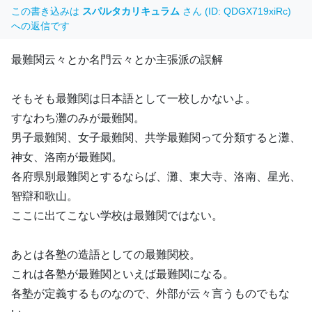
この書き込みは
スパルタカリキュラム
さん (ID: QDGX719xiRc)
への返信です
最難関云々とか名門云々とか主張派の誤解
そもそも最難関は日本語として一校しかないよ。
すなわち灘のみが最難関。
男子最難関、女子最難関、共学最難関って分類すると灘、
神女、洛南が最難関。
各府県別最難関とするならば、灘、東大寺、洛南、星光、
智辯和歌山。
ここに出てこない学校は最難関ではない。
あとは各塾の造語としての最難関校。
これは各塾が最難関といえば最難関になる。
各塾が定義するものなので、外部が云々言うものでもな