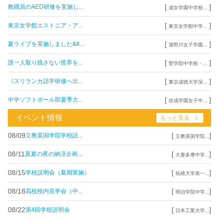
[
]
教職員のAED研修を実施し...
成女学園中学校...
[
]
東京女学館エストニア・ア...
東京女学館中学...
[
]
夏ライブを実施しました&#...
瀧野川女子学園...
[
]
誰一人取り残さない世界を...
聖学院中学校・...
[
]
《スリランカ語学研修へ出...
東京成徳大学深...
[
]
中学ソフトボール部夏季大...
佼成学園女子中...
イベント情報
もっと見る
08/09
[
]
立教英国学院学校説...
立教英国学院...
08/11
[
]
真夏の夜の納涼企画...
大妻多摩中学...
08/15
[
]
学校説明会（夏期実施）
拓殖大学第一...
08/18
[
]
高校校内見学会（中...
明治学院中学...
08/22
[
]
第4回学校説明会
日本工業大学...