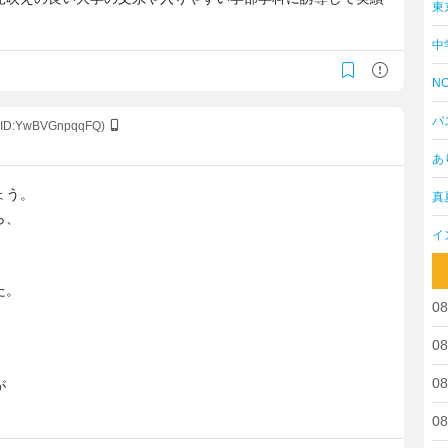
東
。
中
NO
バ
(ID:YwBVGnpqqFQ)
あ
ょう。
真
ら、
イ
た。
08
08
08
が
08