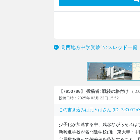
"関西地方中学受験"のスレッド一覧
【7653786】 投稿者: 戦後の格付け
(ID:
投稿日時：2025年 03月 22日 15:52
この書き込みは
元々は
さん (ID: 7cO.0
少子化が加速する中、残念ながらそれは
新興進学校が名門進学校(灘・東大寺・甲
定員数を絞って偏差値を偽装すること、