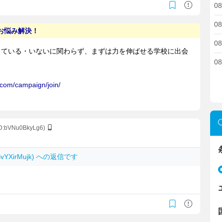
08
08
08
08
ID:bVNu0BkyLg6)
OSvYXirMujk) への返信です