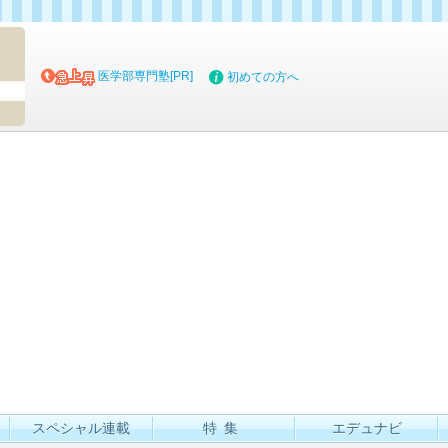
マイブッ
医学部専門塾[PR]
初めての方へ
スペシャル連載
特集
エデュナビ