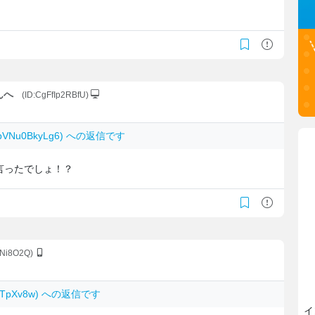
んへ
(ID:CgFfIp2RBfU)
 bVNu0BkyLg6) への返信です
言ったでしょ！？
vNi8O2Q)
O.0TpXv8w) への返信です
イ