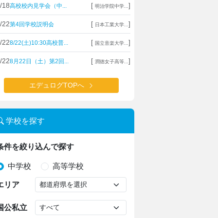
/18
[
]
高校校内見学会（中...
明治学院中学...
/22
[
]
第4回学校説明会
日本工業大学...
/22
[
]
8/22(土)10:30高校普...
国立音楽大学...
/22
[
]
8月22日（土）第2回...
潤徳女子高等...
エデュログTOPへ
学校を探す
条件を絞り込んで探す
中学校
高等学校
エリア
国公私立