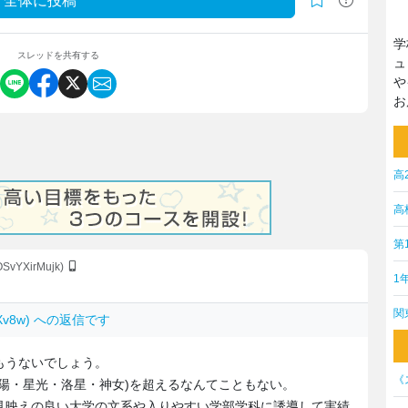
全体に投稿
学
スレッドを共有する
ュ
や
お
高
高
第
OSvYXirMujk)
1
関
TpXv8w) への返信です
もうないでしょう。
《
陽・星光・洛星・神女)を超えるなんてこともない。
見映えの良い大学の文系や入りやすい学部学科に誘導して実績