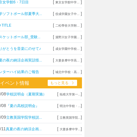
[
]
京女学館6・7日目
東京女学館中学...
[
]
学ソフトボール部夏季大...
佼成学園女子中...
[
]
 TITLE
二松學舍大学附...
[
]
スケットボール部_受験...
瀧野川女子学園...
[
]
りがとうを音楽にのせて♪
成女学園中学校...
[
]
夏の夜の納涼企画実話怪...
大妻多摩中学高...
[
]
ンターハイ結果のご報告
城北中学校・高...
イベント情報
もっと見る
/08
[
]
学校説明会（夏期実施）
拓殖大学第一...
/08
[
]
『夏の高校説明会』
明法中学校・...
/09
[
]
立教英国学院学校説...
立教英国学院...
/11
[
]
真夏の夜の納涼企画...
大妻多摩中学...