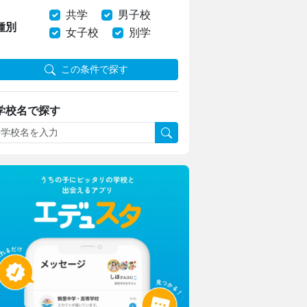
共学
男子校
種別
女子校
別学
この条件で探す
学校名で探す