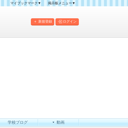
マイブックマーク▼
掲示板メニュー▼
クマーク一覧
掲示板の使い方
掲示板マップ
新規登録
ログイン
人気スレッドランキング
新規スレッド一覧
新着書き込み一覧
このカテゴリにスレッドを
作成
学校ブログ
動画