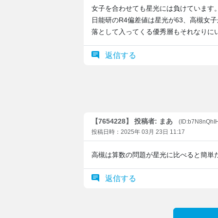
女子を合わせても星光には負けています
日能研のR4偏差値は星光が63、高槻女
落として入ってくる優秀層もそれなりに
返信する
【7654228】 投稿者: まあ
(ID:b7N8nQhI
投稿日時：2025年 03月 23日 11:17
高槻は算数の問題が星光に比べると簡単
返信する