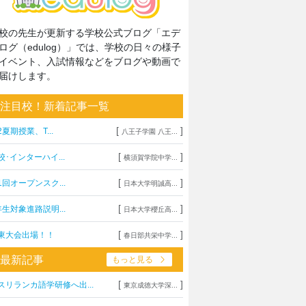
校の先生が更新する学校公式ブログ「エデ
ログ（edulog）」では、学校の日々の様子
イベント、入試情報などをブログや動画で
届けします。
注目校！新着記事一覧
[
]
2夏期授業、T...
八王子学園 八王...
[
]
校･インターハイ...
横須賀学院中学...
[
]
1回オープンスク...
日本大学明誠高...
[
]
年生対象進路説明...
日本大学櫻丘高...
[
]
東大会出場！！
春日部共栄中学...
最新記事
もっと見る
[
]
スリランカ語学研修へ出...
東京成徳大学深...