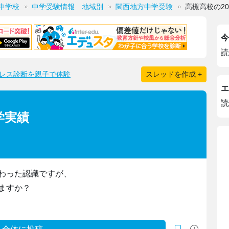
中学校
中学受験情報 地域別
関西地方中学受験
高槻高校の2
今
読
レス診断を親子で体験
スレッドを作成 +
エ
読
学実績
わった認識ですが、
ますか？