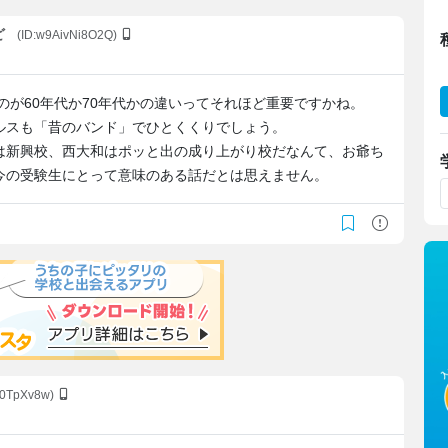
ど
(ID:w9AivNi8O2Q)
のが60年代か70年代かの違いってそれほど重要ですかね。
ルスも「昔のバンド」でひとくくりでしょう。
は新興校、西大和はポッと出の成り上がり校だなんて、お爺ち
今の受験生にとって意味のある話だとは思えません。
.0TpXv8w)