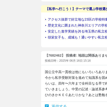
【7682462】 投稿者: 地頭は関係ありま
投稿日時：2025年 06月 16日 15:16
国公立中高一貫校は他にもいろいろあり
今から私学受験対策を進めて知識系を固
らいは、四年〜六年まで全科目なる早で
ていきましょう。中受の記述・論述系参
ひのきかＫＥＣあたりかな？あとは塾勉
返信する