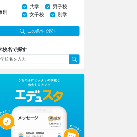
共学
男子校
種別
女子校
別学
この条件で探す
学校名で探す