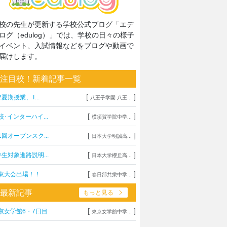
校の先生が更新する学校公式ブログ「エデ
ログ（edulog）」では、学校の日々の様子
イベント、入試情報などをブログや動画で
届けします。
注目校！新着記事一覧
[
]
2夏期授業、T...
八王子学園 八王...
[
]
校･インターハイ...
横須賀学院中学...
[
]
1回オープンスク...
日本大学明誠高...
[
]
年生対象進路説明...
日本大学櫻丘高...
[
]
東大会出場！！
春日部共栄中学...
最新記事
もっと見る
[
]
京女学館6・7日目
東京女学館中学...