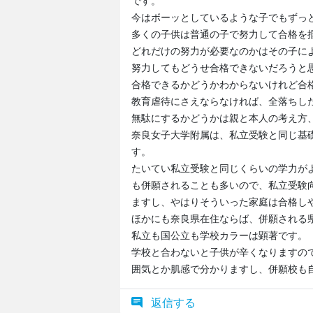
です。
今はボーッとしているような子でもずっ
多くの子供は普通の子で努力して合格を
どれだけの努力が必要なのかはその子に
努力してもどうせ合格できないだろうと
合格できるかどうかわからないけれど合
教育虐待にさえならなければ、全落ちし
無駄にするかどうかは親と本人の考え方
奈良女子大学附属は、私立受験と同じ基
す。
たいてい私立受験と同じくらいの学力が
も併願されることも多いので、私立受験
ますし、やはりそういった家庭は合格し
ほかにも奈良県在住ならば、併願される
私立も国公立も学校カラーは顕著です。
学校と合わないと子供が辛くなりますの
囲気とか肌感で分かりますし、併願校も
返信する