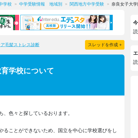
中学校
中学受験情報 地域別
関西地方中学受験
奈良女子大学
今
読
ケア毛髪ストレス診断
スレッドを作成 +
エ
読
教育学校について
ち、色々と探しているおります。
やることができないため、国立を中心に学校選びをし