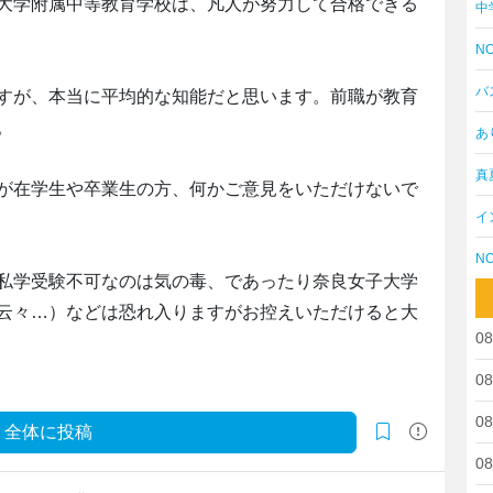
大学附属中等教育学校は、凡人が努力して合格できる
中
NO
バ
すが、本当に平均的な知能だと思います。前職が教育
。
あ
真
が在学生や卒業生の方、何かご意見をいただけないで
イ
NO
私学受験不可なのは気の毒、であったり奈良女子大学
云々…）などは恐れ入りますがお控えいただけると大
08
08
08
全体に投稿
08