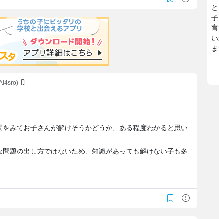
と
子
育
い
ま
Al4sro)
問をみてお子さんが解けそうかどうか、ある程度わかると思い
な問題の出し方ではないため、知識があっても解けない子も多