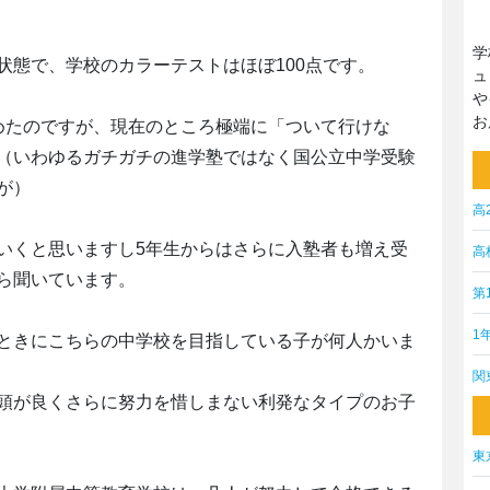
学
状態で、学校のカラーテストはほぼ100点です。
ュ
や
お
めたのですが、現在のところ極端に「ついて行けな
（いわゆるガチガチの進学塾ではなく国公立中学受験
が）
高
いくと思いますし5年生からはさらに入塾者も増え受
高
ら聞いています。
第
1
ときにこちらの中学校を目指している子が何人かいま
関
頭が良くさらに努力を惜しまない利発なタイプのお子
東