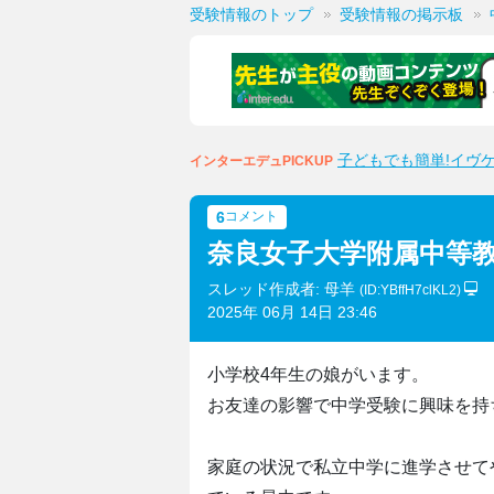
受験情報のトップ
受験情報の掲示板
子どもでも簡単!イヴ
インターエデュPICKUP
6
コメント
奈良女子大学附属中等
スレッド作成者: 母羊
(ID:YBffH7clKL2)
2025年 06月 14日 23:46
小学校4年生の娘がいます。
お友達の影響で中学受験に興味を持
家庭の状況で私立中学に進学させて