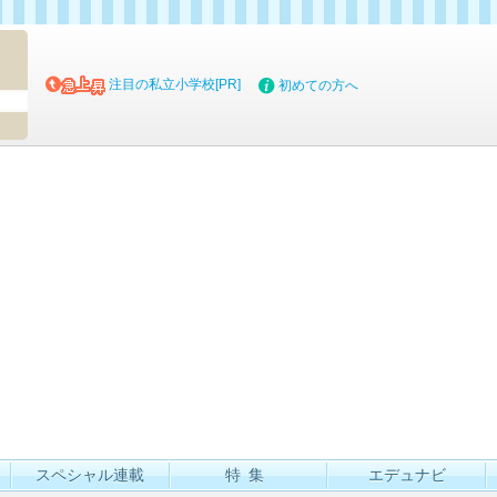
マイブッ
注目の私立小学校[PR]
初めての方へ
スペシャル連載
特集
エデュナビ