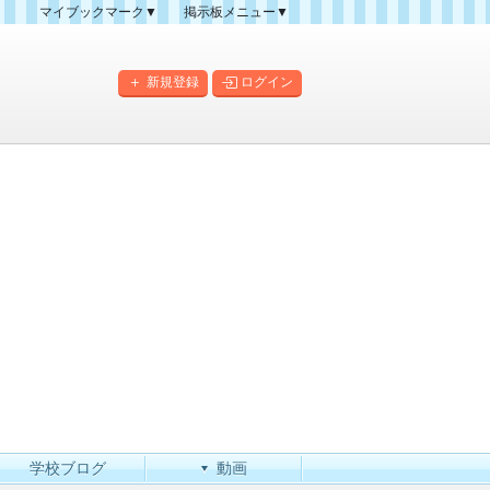
マイブックマーク▼
掲示板メニュー▼
クマーク一覧
掲示板の使い方
掲示板マップ
新規登録
ログイン
人気スレッドランキング
新規スレッド一覧
新着書き込み一覧
このカテゴリにスレッドを
作成
学校ブログ
動画