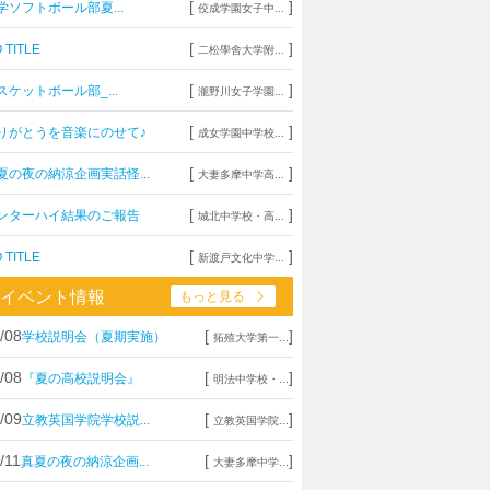
[
]
学ソフトボール部夏...
佼成学園女子中...
[
]
 TITLE
二松學舍大学附...
[
]
スケットボール部_...
瀧野川女子学園...
[
]
りがとうを音楽にのせて♪
成女学園中学校...
[
]
夏の夜の納涼企画実話怪...
大妻多摩中学高...
[
]
ンターハイ結果のご報告
城北中学校・高...
[
]
 TITLE
新渡戸文化中学...
イベント情報
もっと見る
/08
[
]
学校説明会（夏期実施）
拓殖大学第一...
/08
[
]
『夏の高校説明会』
明法中学校・...
/09
[
]
立教英国学院学校説...
立教英国学院...
/11
[
]
真夏の夜の納涼企画...
大妻多摩中学...