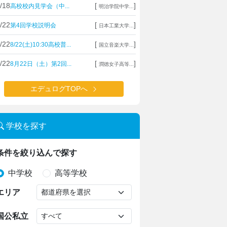
/18
[
]
高校校内見学会（中...
明治学院中学...
/22
[
]
第4回学校説明会
日本工業大学...
/22
[
]
8/22(土)10:30高校普...
国立音楽大学...
/22
[
]
8月22日（土）第2回...
潤徳女子高等...
エデュログTOPへ
学校を探す
条件を絞り込んで探す
中学校
高等学校
エリア
国公私立