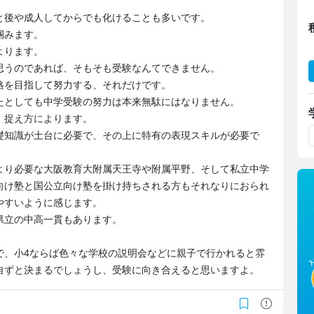
と後や成人してからでも化けることも多いです。
掴みます。
よります。
思うのであれば、そもそも受験なんてできません。
格を目指して努力する、それだけです。
たとしても中学受験の努力は本来無駄にはなりません。
、捉え方によります。
礎知識が土台に必要で、その上に特有の表現スキルが必要で
より必要な大阪教育大附属天王寺や附属平野、そして私立中学
向け塾と国公立向け塾を掛け持ちされる方もそれなりにおられ
やすいように感じます。
県立の中高一貫もあります。
で、小4ならば色々な学校の説明会などに親子で行かれると雰
自ずと決まるでしょうし、受験に向き合えると思いますよ。