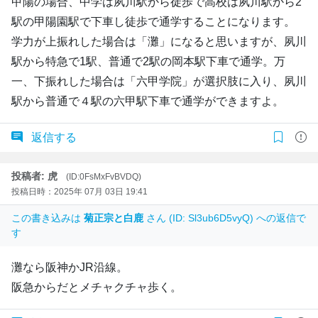
甲陽の場合、中学は夙川駅から徒歩で高校は夙川駅から2
駅の甲陽園駅で下車し徒歩で通学することになります。
学力が上振れした場合は「灘」になると思いますが、夙川
駅から特急で1駅、普通で2駅の岡本駅下車で通学。万
一、下振れした場合は「六甲学院」が選択肢に入り、夙川
駅から普通で４駅の六甲駅下車で通学ができますよ。
返信する
投稿者: 虎
(ID:0FsMxFvBVDQ)
投稿日時：2025年 07月 03日 19:41
この書き込みは
菊正宗と白鹿
さん (ID: Sl3ub6D5vyQ) への返信で
す
灘なら阪神かJR沿線。
阪急からだとメチャクチャ歩く。