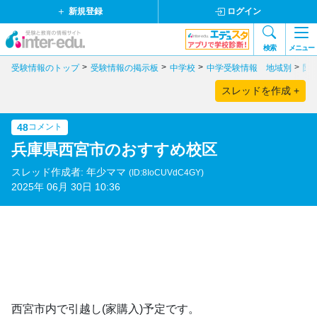
新規登録
ログイン
検索
メニュー
受験情報のトップ
受験情報の掲示板
中学校
中学受験情報 地域別
関
スレッドを作成 +
48
コメント
兵庫県西宮市のおすすめ校区
スレッド作成者: 年少ママ
(ID:8IoCUVdC4GY)
2025年 06月 30日 10:36
西宮市内で引越し(家購入)予定です。