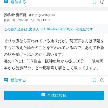
返信する
投稿者: 灘五郷
(ID:6pJgcwNMy0w)
投稿日時：2025年 07月 03日 19:53
この書き込みは
虎
さん (ID: 0FsMxFvBVDQ) への返信です
そりゃ灘なら言われている通りだが、菊正宗さんは甲陽を
中心に考えた場合のことを言われているので、あえて阪急
の駅を挙げられたのだと思います。
灘のHPにも「JR住吉・阪神魚崎から徒歩10分 阪急岡
本から徒歩25分」と一応最寄り駅として載ってますよ。
返信する
全体に投稿