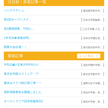
注目校！新着記事一覧
[
]
バングラデシュ...
横須賀学院中学...
[
]
第2回オープンスク...
日本大学明誠高...
[
]
高2夏期授業、TGGに...
八王子学園 八王...
[
]
1年生対象進路説明...
日本大学櫻丘高...
[
]
関東大会出場！！
春日部共栄中学...
最新記事
もっと見る
[
]
牛乳石鹼×宝塚大学9月のイ...
成女学園中学校...
[
]
東京女学館エストニア・ア...
東京女学館中学...
[
]
夏休みクラブ紹介第三弾！！
瀧野川女子学園...
[
]
理科実験教室を開催しました
明法中学校・高...
[
]
オーストラリア語学研修第3日
城北中学校・高...