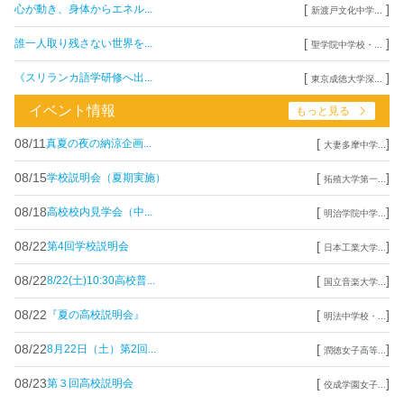
[
]
心が動き、身体からエネル...
新渡戸文化中学...
[
]
誰一人取り残さない世界を...
聖学院中学校・...
[
]
《スリランカ語学研修へ出...
東京成徳大学深...
イベント情報
もっと見る
08/11
[
]
真夏の夜の納涼企画...
大妻多摩中学...
08/15
[
]
学校説明会（夏期実施）
拓殖大学第一...
08/18
[
]
高校校内見学会（中...
明治学院中学...
08/22
[
]
第4回学校説明会
日本工業大学...
08/22
[
]
8/22(土)10:30高校普...
国立音楽大学...
08/22
[
]
『夏の高校説明会』
明法中学校・...
08/22
[
]
8月22日（土）第2回...
潤徳女子高等...
08/23
[
]
第３回高校説明会
佼成学園女子...