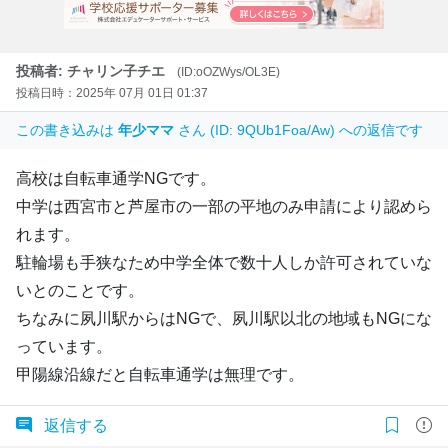
投稿者: チャリン子チエ
(ID:oOZWys/OL3E)
投稿日時：2025年 07月 01日 01:37
この書き込みは
年少ママ
さん (ID: 9QUb1Foa/Aw) への返信です
高校は自転車通学NGです。
中学は西宮市と芦屋市の一部の平地のみ申請により認めら
れます。
駐輪場も手狭なため中学全体で数十人しか許可されていな
いとのことです。
ちなみに夙川駅からはNGで、夙川駅以北の地域もNGにな
っています。
甲陽線沿線だと自転車通学は無理です。
返信する