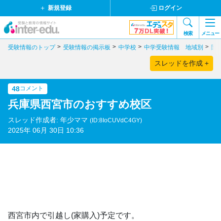
新規登録
ログイン
検索
メニュー
受験情報のトップ
受験情報の掲示板
中学校
中学受験情報 地域別
関
スレッドを作成 +
48
コメント
兵庫県西宮市のおすすめ校区
スレッド作成者: 年少ママ
(ID:8IoCUVdC4GY)
2025年 06月 30日 10:36
西宮市内で引越し(家購入)予定です。