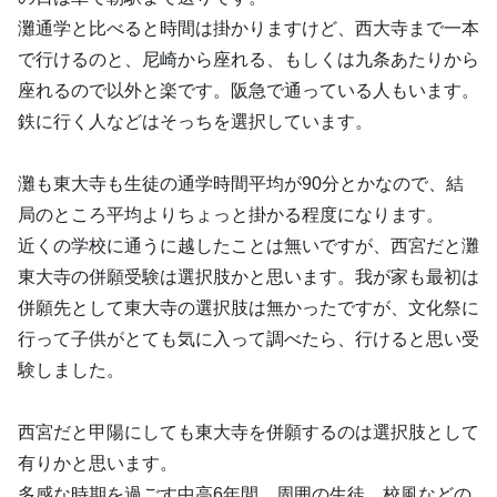
灘通学と比べると時間は掛かりますけど、西大寺まで一本
で行けるのと、尼崎から座れる、もしくは九条あたりから
座れるので以外と楽です。阪急で通っている人もいます。
鉄に行く人などはそっちを選択しています。
灘も東大寺も生徒の通学時間平均が90分とかなので、結
局のところ平均よりちょっと掛かる程度になります。
近くの学校に通うに越したことは無いですが、西宮だと灘
東大寺の併願受験は選択肢かと思います。我が家も最初は
併願先として東大寺の選択肢は無かったですが、文化祭に
行って子供がとても気に入って調べたら、行けると思い受
験しました。
西宮だと甲陽にしても東大寺を併願するのは選択肢として
有りかと思います。
多感な時期を過ごす中高6年間、周囲の生徒、校風などの