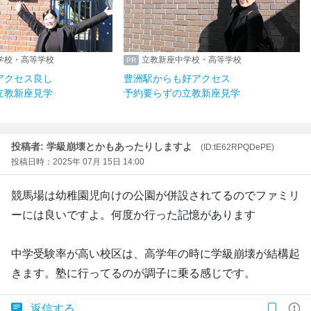
学校・高等学校
立教新座中学校・高等学校
アクセス良し
豊洲駅からも好アクセス
立教新座見学
予約要らずの立教新座見学
投稿者: 学級崩壊とかもあったりしますよ
(ID:tE62RPQDePE)
投稿日時：2025年 07月 15日 14:00
競馬場は幼稚園児向けの公園が併設されてるのでファミリ
ーには良いですよ。何度か行った記憶があります
中学受験率が高い校区は、高学年の時に学級崩壊が結構起
きます。塾に行ってるのが調子に乗る感じです。
返信する