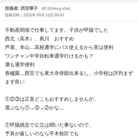
投稿者: 西宮華子
(ID:SUHry.g.s2w)
投稿日時：2025年 09月 12日 09:43
不動産関係で仕事してます。子供が甲陽でした
西北（高木）、夙川 おすすめ
芦屋、本山…高校通学にバス使えるから実は便利
ワンチャン中学自転車通学行けるかも？
灘も通学便利
香櫨園…西宮でも東大寺併願出来るし、小学校は評判まず
まず良い
①②③は正直どこもおすすめしませんが、
選ぶなら①→③→②かな…
①甲陽残念で公立は聞いた事ないので、
予算が厳しいのなら平木校区でも