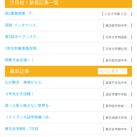
注目校！新着記事一覧
[
]
高2夏期授業、T...
八王子学園 八王...
[
]
高校･インターハイ...
横須賀学院中学...
[
]
第1回オープンスク...
日本大学明誠高...
[
]
1年生対象進路説明...
日本大学櫻丘高...
[
]
関東大会出場！！
春日部共栄中学...
最新記事
もっと見る
[
]
心が動き、身体からエ...
新渡戸文化中学...
[
]
３年生が大活躍！
成女学園中学校...
[
]
誰一人取り残さない世界を...
聖学院中学校・...
[
]
《スリランカ語学研修へ出...
東京成徳大学深...
[
]
東京女学館6・7日目
東京女学館中学...