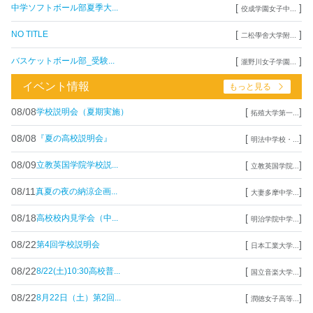
[
]
中学ソフトボール部夏季大...
佼成学園女子中...
[
]
NO TITLE
二松學舍大学附...
[
]
バスケットボール部_受験...
瀧野川女子学園...
イベント情報
もっと見る
08/08
[
]
学校説明会（夏期実施）
拓殖大学第一...
08/08
[
]
『夏の高校説明会』
明法中学校・...
08/09
[
]
立教英国学院学校説...
立教英国学院...
08/11
[
]
真夏の夜の納涼企画...
大妻多摩中学...
08/18
[
]
高校校内見学会（中...
明治学院中学...
08/22
[
]
第4回学校説明会
日本工業大学...
08/22
[
]
8/22(土)10:30高校普...
国立音楽大学...
08/22
[
]
8月22日（土）第2回...
潤徳女子高等...