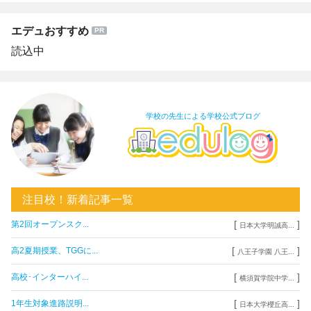
エデュおすすめ
読込中
学校の先生による学校公式ブログ
注目校！新着記事一覧
[
]
第2回オープンスク...
日本大学明誠高...
[
]
高2夏期授業、TGGに...
八王子学園 八王...
[
]
高校･インターハイ...
横須賀学院中学...
[
]
1年生対象進路説明...
日本大学櫻丘高...