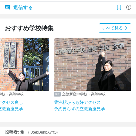
返信する
おすすめ学校特集
すべて見る
学校・高等学校
立教新座中学校・高等学校
アクセス良し
豊洲駅からも好アクセス
立教新座見学
予約要らずの立教新座見学
投稿者: 角
(ID:ebDuhbXyrfQ)