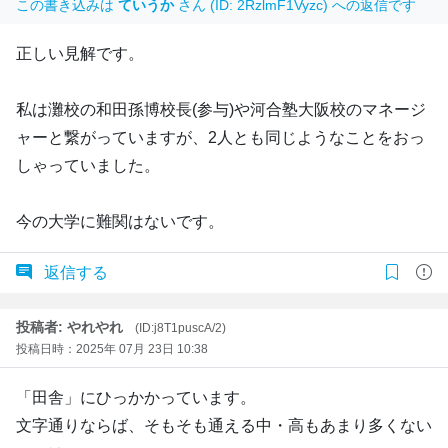
この書き込みは
ていうか
さん (ID: 2RzlmF1Vyzc) への返信です
正しい見解です。
私は灘校の和田孫博校長(参与)や河合塾大阪校のマネージ
ャーと繋がっていますが、2人とも同じようなことをおっ
しゃっていました。
今の大学に難関はないです。
返信する
投稿者: やれやれ
(ID:j8T1puscA/2)
投稿日時：2025年 07月 23日 10:38
「田舎」にひっかかっています。
文字通りならば、そもそも通える中・高もあまり多くない