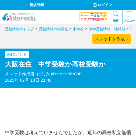
新規登録
ログイン
検索
メニュー
受験情報のトップ
受験情報の掲示板
中学校
中学受験情報 地域別
関
スレッドを作成 +
54
コメント
大阪在住 中学受験か高校受験か
スレッド作成者: はなみ
(ID:ctMmoB8zG9E)
2025年 07月 14日 21:40
中学受験は考えていませんでしたが、近年の高校私立無償