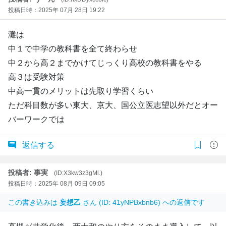
投稿日時：2025年 07月 28日 19:22
灘は
中１で中学の教科書を全て終わらせ
中２から高２までかけてじっくり高校の教科書をやる
高３は受験対策
中高一貫のメリットは先取り学習くらい
ただ科目数が多い東大、京大、国公立医志望以外だとオー
バーワークでは
返信する
投稿者: 事実
(ID:X3kw3z3gMl.)
投稿日時：2025年 08月 09日 09:05
この書き込みは
妄想乙
さん (ID: 41yNPBxbnb6) への返信です