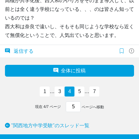
高槻が共学化後、西大和のやり方をそのまま導入して、以
前とは全く違う学校になっている、、、のは皆さん知って
いるのでは？
西大和は奈良で遠いし、そもそも同じような学校なら近く
て無償化ということで、人気出ていると思います。
返信する
全体に投稿
1
…
3
4
5
…
7
現在
4
/
7
ページ
ページへ移動
"関西地方中学受験"のスレッド一覧