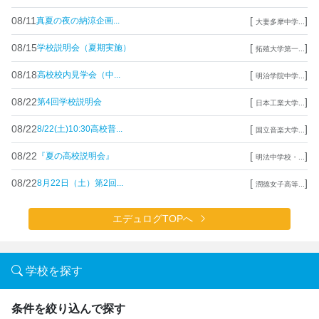
08/11
[
]
真夏の夜の納涼企画...
大妻多摩中学...
08/15
[
]
学校説明会（夏期実施）
拓殖大学第一...
08/18
[
]
高校校内見学会（中...
明治学院中学...
08/22
[
]
第4回学校説明会
日本工業大学...
08/22
[
]
8/22(土)10:30高校普...
国立音楽大学...
08/22
[
]
『夏の高校説明会』
明法中学校・...
08/22
[
]
8月22日（土）第2回...
潤徳女子高等...
エデュログTOPへ
学校を探す
条件を絞り込んで探す