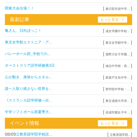
[
]
関東大会出場！！
春日部共栄中学...
最新記事
もっと見る
[
]
亀さん、日向ぼっこ！
成女学園中学校...
[
]
東京女学館エストニア・ア...
東京女学館中学...
[
]
バレーボール部_学校での...
瀧野川女子学園...
[
]
オーストラリア語学研修第3日
城北中学校・高...
[
]
心が動き、身体からエネル...
新渡戸文化中学...
[
]
誰一人取り残さない世界を...
聖学院中学校・...
[
]
《スリランカ語学研修へ出...
東京成徳大学深...
[
]
中学ソフトボール部夏季大...
佼成学園女子中...
イベント情報
もっと見る
08/09
[
]
立教英国学院学校説...
立教英国学院...