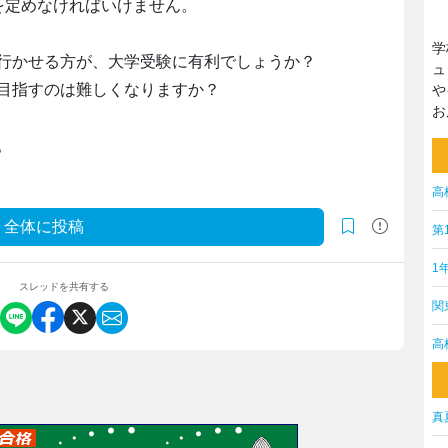
を定めなければいけません。
学
行かせる方が、大学受験に有利でしょうか？
ュ
目指すのは難しくなりますか？
や
お
。
高
全体に投稿
第
1
スレッドを共有する
関
高
真