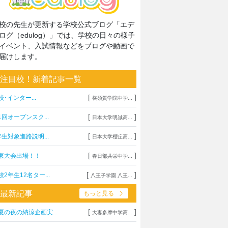
校の先生が更新する学校公式ブログ「エデ
ログ（edulog）」では、学校の日々の様子
イベント、入試情報などをブログや動画で
届けします。
注目校！新着記事一覧
[
]
校･インター...
横須賀学院中学...
[
]
1回オープンスク...
日本大学明誠高...
[
]
年生対象進路説明...
日本大学櫻丘高...
[
]
東大会出場！！
春日部共栄中学...
[
]
校2年生12名ター...
八王子学園 八王...
最新記事
もっと見る
[
]
夏の夜の納涼企画実...
大妻多摩中学高...