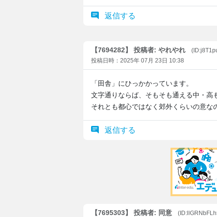
返信する
【7694282】 投稿者: やれやれ
(ID:j8T1p
投稿日時：2025年 07月 23日 10:38
「田舎」にひっかかっています。
文字通りならば、そもそも通える中・高
それとも都心ではなく郊外くらいの意な
返信する
【7695303】 投稿者: 同意
(ID:llGRNbFL