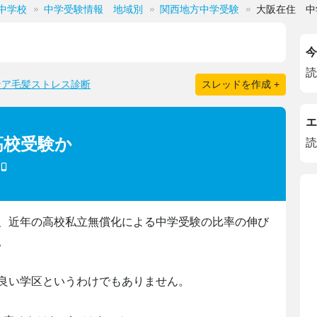
中学校
中学受験情報 地域別
関西地方中学受験
大阪在住 中
今
読
ケア毛髪ストレス診断
スレッドを作成 +
エ
高校受験か
読
、近年の高校私立無償化による中学受験の比率の伸び
。
良い学区というわけでもありません。