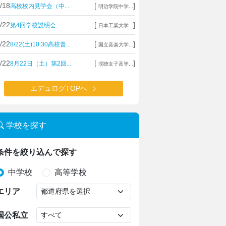
/18
[
]
高校校内見学会（中...
明治学院中学...
/22
[
]
第4回学校説明会
日本工業大学...
/22
[
]
8/22(土)10:30高校普...
国立音楽大学...
/22
[
]
8月22日（土）第2回...
潤徳女子高等...
エデュログTOPへ
学校を探す
条件を絞り込んで探す
中学校
高等学校
エリア
国公私立