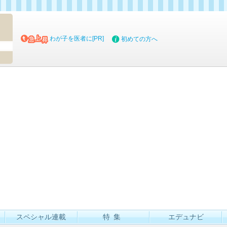
マイブッ
わが子を医者に[PR]
初めての方へ
スペシャル連載
特集
エデュナビ