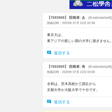
【7693968】 投稿者: あ
(ID:ebDuhbXyrfQ
投稿日時：2025年 07月 22日 02:58
東京大は、
東アジアの貧しい国の大学に過ぎません
返信する
【7693969】 投稿者: 角
(ID:ebDuhbXyrfQ
投稿日時：2025年 07月 22日 03:00
令和は、茨木高校か三国丘から
京都大学か大阪大学で十分です。
返信する