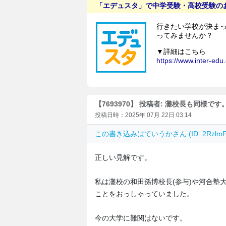
【7693970】 投稿者: 灘校長も同様です
投稿日時：2025年 07月 22日 03:14
この書き込みは
ていうか
さん (ID: 2Rzl
正しい見解です。
私は灘校の和田孫博校長(参与)や河合塾
ことをおっしゃっていました。
今の大学に難関はないです。