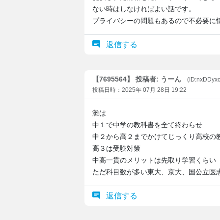
ない時はしなければよい話です。
プライバシーの問題もあるので不必要に
返信する
【7695564】 投稿者: うーん
(ID:nxDDyxc
投稿日時：2025年 07月 28日 19:22
灘は
中１で中学の教科書を全て終わらせ
中２から高２までかけてじっくり高校の
高３は受験対策
中高一貫のメリットは先取り学習くらい
ただ科目数が多い東大、京大、国公立医
返信する