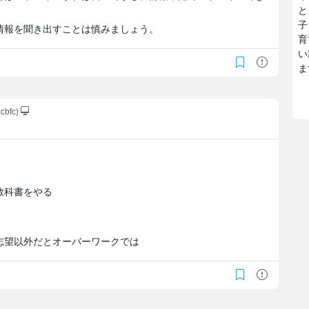
と
子
情報を聞き出すことは慎みましょう。
育
い
ま
cbfc)
教科書をやる
志望以外だとオーバーワークでは