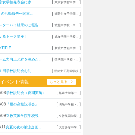
[
]
京女学館発表会に参...
東京女学館中学...
[
]
月の活動報告〜関東...
瀧野川女子学園...
[
]
ンターハイ結果のご報告
城北中学校・高...
[
]
ケるトーク講座！
成女学園中学校...
[
]
 TITLE
新渡戸文化中学...
[
]
ーム力向上と絆を深めた...
聖学院中学校・...
[
]
１回学校説明会お礼
潤徳女子高等学校
イベント情報
もっと見る
/08
[
]
学校説明会（夏期実施）
拓殖大学第一...
/08
[
]
『夏の高校説明会』
明法中学校・...
/09
[
]
立教英国学院学校説...
立教英国学院...
/11
[
]
真夏の夜の納涼企画...
大妻多摩中学...