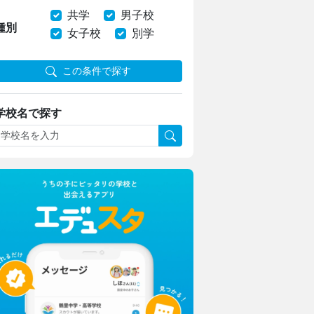
共学
男子校
種別
女子校
別学
この条件で探す
学校名で探す