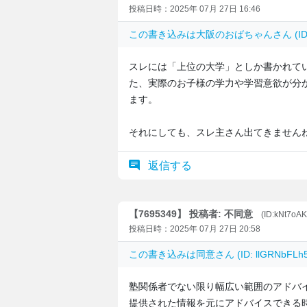
投稿日時：2025年 07月 27日 16:46
この書き込みは
大阪のおばちゃん
さん (I
スレには「上位の大学」としか書かれて
た、実際のお子様の学力や学習意欲が分
ます。
それにしても、スレ主さん出てきません
返信する
【7695349】 投稿者: 不同意
(ID:kNt7oA
投稿日時：2025年 07月 27日 20:58
この書き込みは
同意
さん (ID: llGRNbF
塾関係者でない限り幅広い範囲のアドバ
提供された情報を元にアドバイスできる