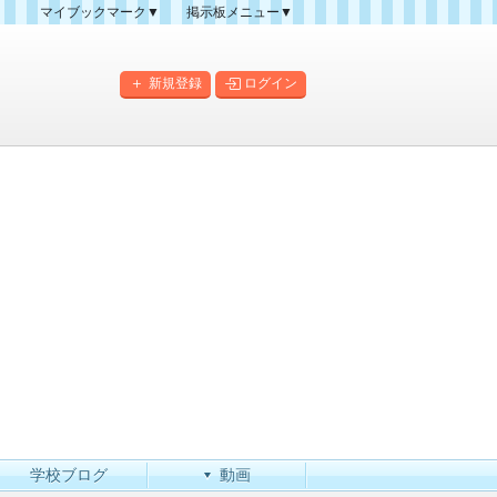
マイブックマーク▼
掲示板メニュー▼
クマーク一覧
掲示板の使い方
掲示板マップ
新規登録
ログイン
人気スレッドランキング
新規スレッド一覧
新着書き込み一覧
このカテゴリにスレッドを
作成
学校ブログ
動画