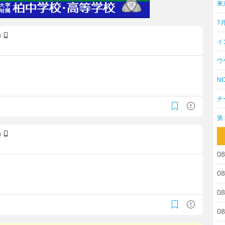
東
7
)
イ
ウ
NO
。
チ
第
)
08
08
08
08