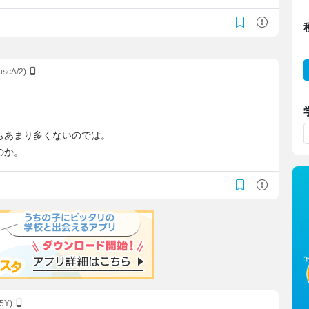
uscA/2)
もあまり多くないのでは。
のか。
h5Y)