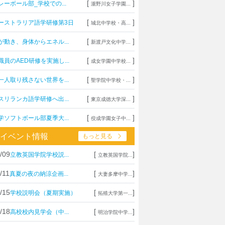
[
]
レーボール部_学校での...
瀧野川女子学園...
[
]
ーストラリア語学研修第3日
城北中学校・高...
[
]
が動き、身体からエネル...
新渡戸文化中学...
[
]
職員のAED研修を実施し...
成女学園中学校...
[
]
一人取り残さない世界を...
聖学院中学校・...
[
]
スリランカ語学研修へ出...
東京成徳大学深...
[
]
学ソフトボール部夏季大...
佼成学園女子中...
イベント情報
もっと見る
/09
[
]
立教英国学院学校説...
立教英国学院...
/11
[
]
真夏の夜の納涼企画...
大妻多摩中学...
/15
[
]
学校説明会（夏期実施）
拓殖大学第一...
/18
[
]
高校校内見学会（中...
明治学院中学...