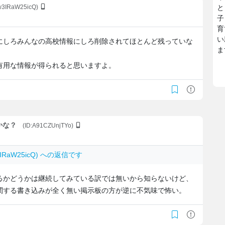
:w3IRaW25icQ)
と
子
育
い
にしろみんなの高校情報にしろ削除されてほとんど残っていな
ま
有用な情報が得られると思いますよ。
かな？
(ID:A91CZUnjTYo)
w3IRaW25icQ) への返信です
るかどうかは継続してみている訳では無いから知らないけど、
関する書き込みが全く無い掲示板の方が逆に不気味で怖い。