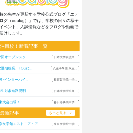
校の先生が更新する学校公式ブログ「エデ
ログ（edulog）」では、学校の日々の様子
イベント、入試情報などをブログや動画で
届けします。
注目校！新着記事一覧
[
]
2回オープンスク...
日本大学明誠高...
[
]
2夏期授業、TGGに...
八王子学園 八王...
[
]
校･インターハイ...
横須賀学院中学...
[
]
年生対象進路説明...
日本大学櫻丘高...
[
]
東大会出場！！
春日部共栄中学...
最新記事
もっと見る
[
]
京女学館エストニア・ア...
東京女学館中学...