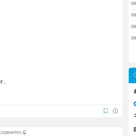
08
08
08
08
す。
mChZ8hWTAY)