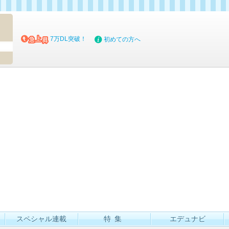
マイブッ
7万DL突破！
初めての方へ
スペシャル連載
特集
エデュナビ