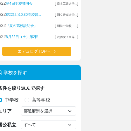
/22
[
]
第4回学校説明会
日本工業大学...
/22
[
]
8/22(土)10:30高校普...
国立音楽大学...
/22
[
]
『夏の高校説明会』
明法中学校・...
/22
[
]
8月22日（土）第2回...
潤徳女子高等...
エデュログTOPへ
学校を探す
条件を絞り込んで探す
中学校
高等学校
エリア
国公私立