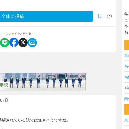
学
全体に投稿
ュ
や
お
スレッドを共有する
第
高
高
1
関
tU)
熱望されている訳では無さそうですね。
東
す。