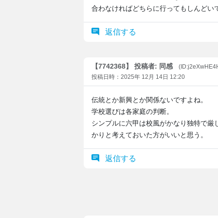
合わなければどちらに行ってもしんどい
返信する
【7742368】 投稿者: 同感
(ID:j2eXwHE
投稿日時：2025年 12月 14日 12:20
伝統とか新興とか関係ないですよね。
学校選びは各家庭の判断。
シンプルに六甲は校風がかなり独特で厳
かりと考えておいた方がいいと思う。
返信する