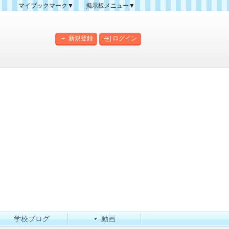
マイブックマーク▼
掲示板メニュー▼
クマーク一覧
掲示板の使い方
掲示板マップ
新規登録
ログイン
人気スレッドランキング
新規スレッド一覧
新着書き込み一覧
このカテゴリにスレッドを
作成
学校ブログ
動画