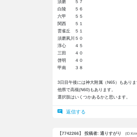
須磨 ５７
白陵 ５６
六甲 ５５
関西 ５１
雲雀丘 ５１
須磨夙川５０
淳心 ４５
三田 ４０
啓明 ４０
甲南 ３８
3日目午後には神大附属（N65）もありま
他県で高槻(N60)もあります。
選択肢はいくつかあるかと思います。
返信する
【7742266】 投稿者: 通りすがり
(ID:K