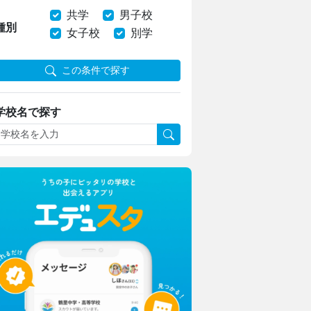
共学
男子校
種別
女子校
別学
この条件で探す
学校名で探す