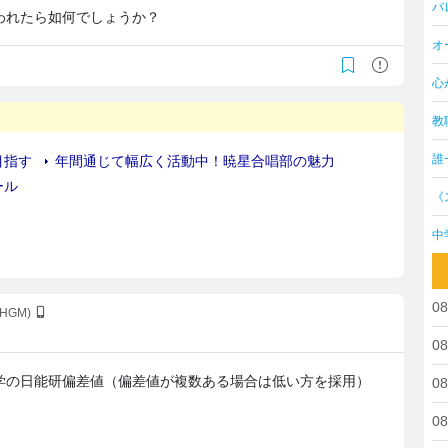
バ
われたら如何でしょうか？
オ
心
教
誰
《
中
08
c9HGM)
08
学の日能研偏差値（偏差値が複数ある場合は低い方を採用）
08
08