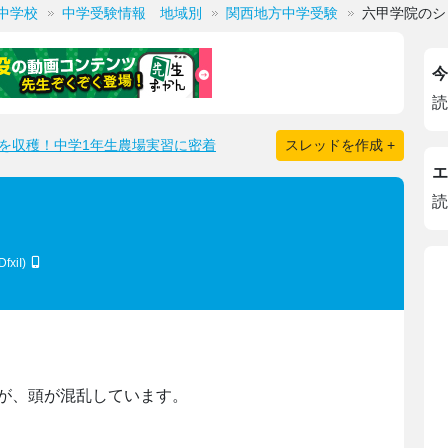
中学校
中学受験情報 地域別
関西地方中学受験
六甲学院のシ
今
読
を収穫！中学1年生農場実習に密着
スレッドを作成 +
エ
読
fxiI)
が、頭が混乱しています。