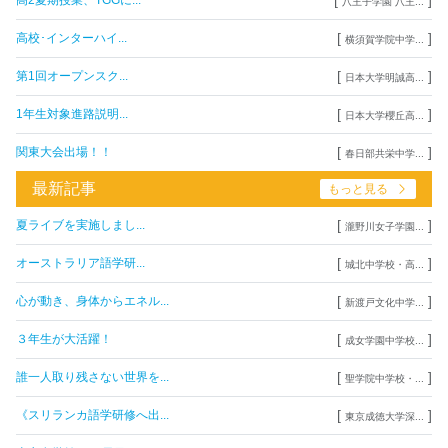
高2夏期授業、TGGに...
八王子学園 八王...
[
]
高校･インターハイ...
横須賀学院中学...
[
]
第1回オープンスク...
日本大学明誠高...
[
]
1年生対象進路説明...
日本大学櫻丘高...
[
]
関東大会出場！！
春日部共栄中学...
最新記事
もっと見る
[
]
夏ライブを実施しまし...
瀧野川女子学園...
[
]
オーストラリア語学研...
城北中学校・高...
[
]
心が動き、身体からエネル...
新渡戸文化中学...
[
]
３年生が大活躍！
成女学園中学校...
[
]
誰一人取り残さない世界を...
聖学院中学校・...
[
]
《スリランカ語学研修へ出...
東京成徳大学深...