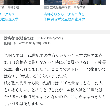
学校・高等学校
立教新座中学校・高等学校
好アクセス
吉祥寺駅からアクセス良し
立教新座見学
予約要らずの立教新座見学
投稿者: 説明会では
(ID:Ma5D8s4pYVE)
投稿日時：2026年 01月 20日 00:15
説明会では「21世紀での内容が良かったら本試験で加点
あり（合格点に足りなかった時にゲタ履かせる）」と校長
先生が言われてましたよ。ここまでストレートな物言いで
はなく、"考慮する"くらいでしたが。
娘が塾の先生から聞いた話では「10点乗せてもらった人
もいるらしい」とのことでしたが、本校入試と21世紀は
合格者への得点開示はされないので、こちらははっきりと
した証拠はありません。