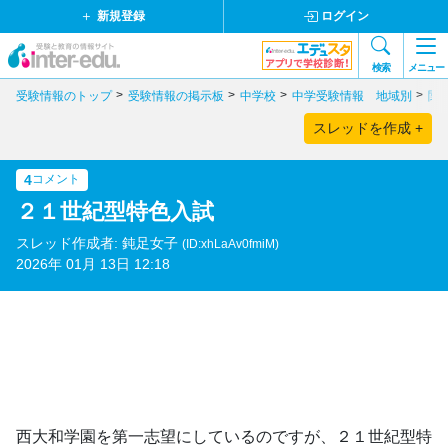
新規登録
ログイン
検索
メニュー
受験情報のトップ
受験情報の掲示板
中学校
中学受験情報 地域別
関
スレッドを作成 +
4
コメント
２１世紀型特色入試
スレッド作成者: 鈍足女子
(ID:xhLaAv0fmiM)
2026年 01月 13日 12:18
西大和学園を第一志望にしているのですが、２１世紀型特