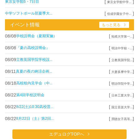
[
]
東京女学館6・7日目
東京女学館中学...
[
]
中学ソフトボール部夏季大...
佼成学園女子中...
イベント情報
もっと見る
08/08
[
]
学校説明会（夏期実施）
拓殖大学第一...
08/08
[
]
『夏の高校説明会』
明法中学校・...
08/09
[
]
立教英国学院学校説...
立教英国学院...
08/11
[
]
真夏の夜の納涼企画...
大妻多摩中学...
08/18
[
]
高校校内見学会（中...
明治学院中学...
08/22
[
]
第4回学校説明会
日本工業大学...
08/22
[
]
8/22(土)10:30高校普...
国立音楽大学...
08/22
[
]
8月22日（土）第2回...
潤徳女子高等...
エデュログTOPへ