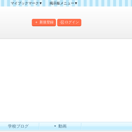
マイブックマーク▼
掲示板メニュー▼
クマーク一覧
掲示板の使い方
掲示板マップ
新規登録
ログイン
人気スレッドランキング
新規スレッド一覧
新着書き込み一覧
このカテゴリにスレッドを
作成
学校ブログ
動画