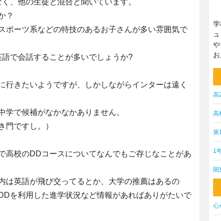
なく、他の生徒と混合と聞いています。
か？
学
スポーツ系などの特技のあるお子さんが多い雰囲気で
ュ
や
お
英語で会話することが多いでしょうか?
に行きたいようですが、しかしながらインターは遠く
高
中学で候補がなかなかありません。
高
き門ですし。）
第
1
で高校のDDコースについてなんでもご存じなことがあ
関
内は英語が飛び交ってるとか、大学の推薦はあるの
DDを利用した進学状況など情報があればありがたいで
心