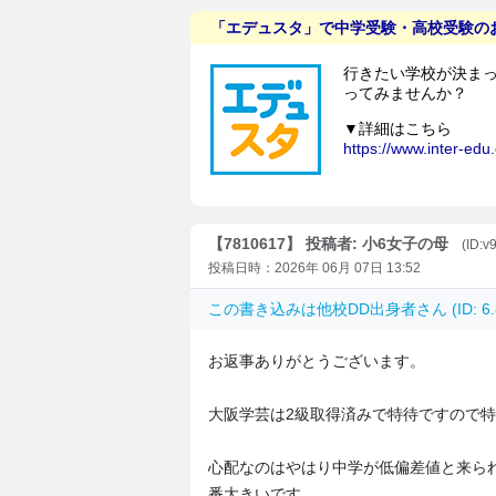
【7810617】 投稿者: 小6女子の母
(ID:
投稿日時：2026年 06月 07日 13:52
この書き込みは
他校DD出身者
さん (ID: 
お返事ありがとうございます。
大阪学芸は2級取得済みで特待ですので
心配なのはやはり中学が低偏差値と来ら
番大きいです。