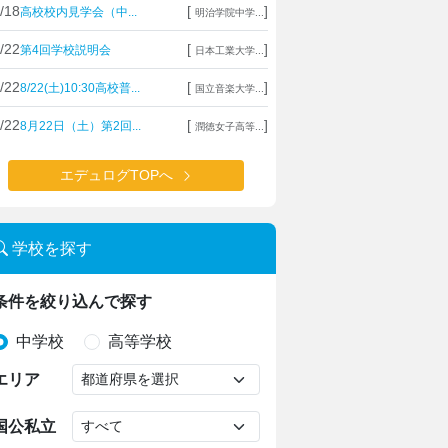
/18
[
]
高校校内見学会（中...
明治学院中学...
/22
[
]
第4回学校説明会
日本工業大学...
/22
[
]
8/22(土)10:30高校普...
国立音楽大学...
/22
[
]
8月22日（土）第2回...
潤徳女子高等...
エデュログTOPへ
学校を探す
条件を絞り込んで探す
中学校
高等学校
エリア
国公私立