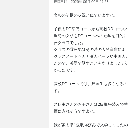
投稿日時：2026年 06月 06日 16:23
文杉の初期の状況と似ていますね。
子供もDD準備コースから高校DDコース
当時の文杉もDDコースへの進学を目的
合クラスでした。
クラスの雰囲気はその時の人的資質によ
クラスメートもカナダ人ハーフや中国人
たので、英語で話すこともありましたが
かったです。
高校DDコースでは、帰国生も多くなる
す。
スレ主さんのお子さんは2級取得済みで
層に入れそうですよね。
我が家も準1級取得済みで入学しました