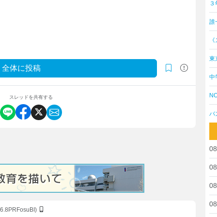
３
誰
《
東
全体に投稿
中
NO
スレッドを共有する
バ
08
08
08
08
:6.8PRFosuBI)