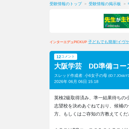
受験情報のトップ
受験情報の掲示板
子どもでも簡単!イヴ
インターエデュPICKUP
12
コメント
大阪学芸 DD準備コー
スレッド作成者: 小6女子の母
(ID:7.JOsto
2026年 06月 06日 15:18
英検2級取得済み、準一結果待ちの
志望校を決めあぐねており、候補の
方、もしくはご存知の方教えてくだ