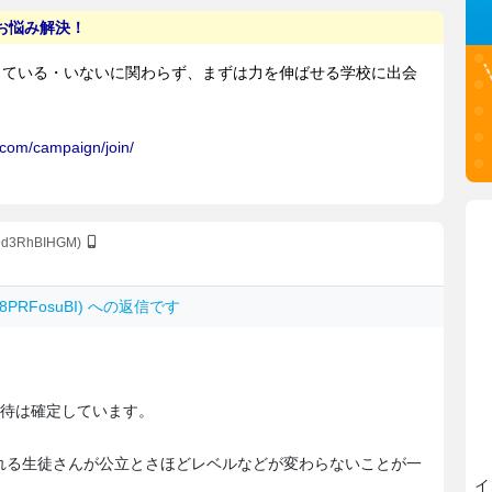
v9d3RhBIHGM)
6.8PRFosuBI) への返信です
特待は確定しています。
れる生徒さんが公立とさほどレベルなどが変わらないことが一
イ