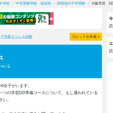
中学校
中学受験情報 地域別
関西地方中学受験
大阪学芸 D
今
読
ケア毛髪ストレス診断
スレッドを作成 +
エ
読
ス
Y1Wo)
小6女子がいます。
一つの学芸DD準備コースについて、もし通われている
さい。