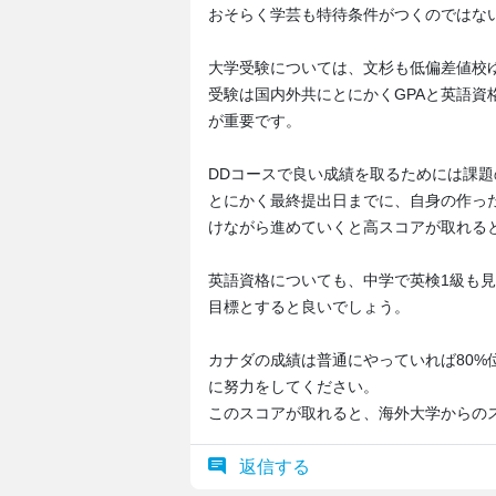
おそらく学芸も特待条件がつくのではな
大学受験については、文杉も低偏差値校
受験は国内外共にとにかくGPAと英語資
が重要です。
DDコースで良い成績を取るためには課
とにかく最終提出日までに、自身の作っ
けながら進めていくと高スコアが取れる
英語資格についても、中学で英検1級も見え
目標とすると良いでしょう。
カナダの成績は普通にやっていれば80%
に努力をしてください。
このスコアが取れると、海外大学からの
返信する