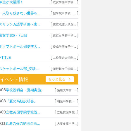
[
]
年生が大活躍！
成女学園中学校...
[
]
一人取り残さない世界を...
聖学院中学校・...
[
]
スリランカ語学研修へ出...
東京成徳大学深...
[
]
京女学館6・7日目
東京女学館中学...
[
]
学ソフトボール部夏季大...
佼成学園女子中...
[
]
 TITLE
二松學舍大学附...
[
]
スケットボール部_受験...
瀧野川女子学園...
イベント情報
もっと見る
/08
[
]
学校説明会（夏期実施）
拓殖大学第一...
/08
[
]
『夏の高校説明会』
明法中学校・...
/09
[
]
立教英国学院学校説...
立教英国学院...
/11
[
]
真夏の夜の納涼企画...
大妻多摩中学...