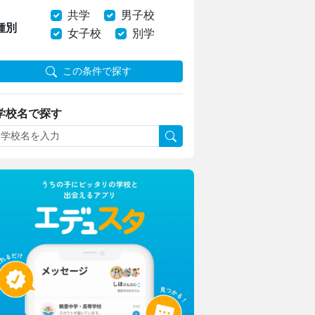
共学
男子校
種別
女子校
別学
この条件で探す
学校名で探す