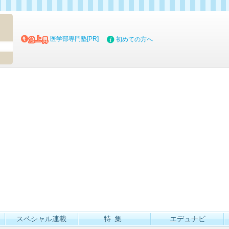
マイブッ
医学部専門塾[PR]
初めての方へ
スペシャル連載
特集
エデュナビ