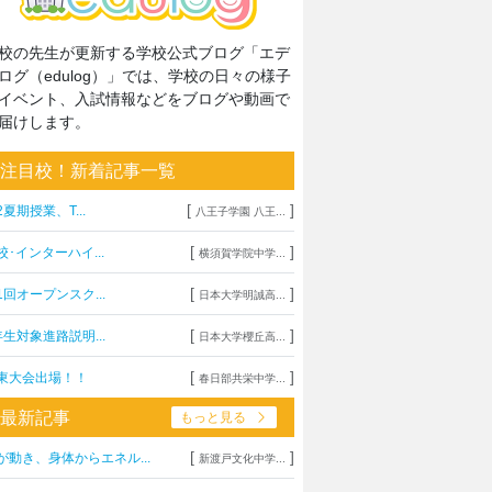
校の先生が更新する学校公式ブログ「エデ
ログ（edulog）」では、学校の日々の様子
イベント、入試情報などをブログや動画で
届けします。
注目校！新着記事一覧
[
]
2夏期授業、T...
八王子学園 八王...
[
]
校･インターハイ...
横須賀学院中学...
[
]
1回オープンスク...
日本大学明誠高...
[
]
年生対象進路説明...
日本大学櫻丘高...
[
]
東大会出場！！
春日部共栄中学...
最新記事
もっと見る
[
]
が動き、身体からエネル...
新渡戸文化中学...