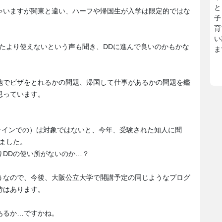
と
ゃいますが関東と違い、ハーフや帰国生が入学は限定的ではな
子
育
い
たより使えないという声も聞き、DDに進んで良いのかもかな
ま
地でビザをとれるかの問題、帰国して仕事があるかの問題を鑑
思っています。
ンラインでの）は対象ではないと、今年、受験された知人に聞
ました。
りDDの使い所がないのか…？
うなので、今後、大阪公立大学で開講予定の同じようなプログ
待はあります。
あるか…ですかね。