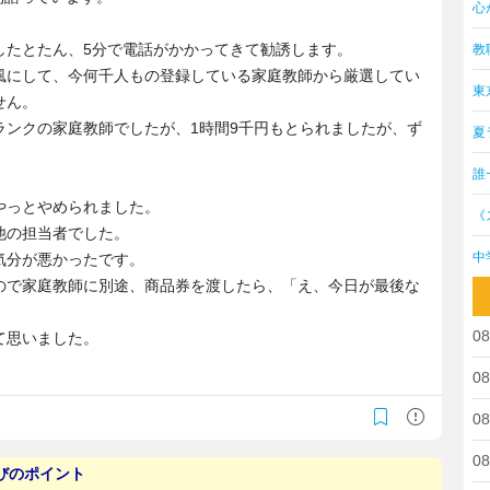
心
したとたん、5分で電話がかかってきて勧誘します。
教
風にして、今何千人もの登録している家庭教師から厳選してい
東
せん。
ランクの家庭教師でしたが、1時間9千円もとられましたが、ず
夏
誰
やっとやめられました。
《
他の担当者でした。
中
気分が悪かったです。
ので家庭教師に別途、商品券を渡したら、「え、今日が最後な
08
て思いました。
08
08
08