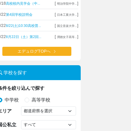
/18
[
]
高校校内見学会（中...
明治学院中学...
/22
[
]
第4回学校説明会
日本工業大学...
/22
[
]
8/22(土)10:30高校普...
国立音楽大学...
/22
[
]
8月22日（土）第2回...
潤徳女子高等...
エデュログTOPへ
学校を探す
条件を絞り込んで探す
中学校
高等学校
エリア
国公私立