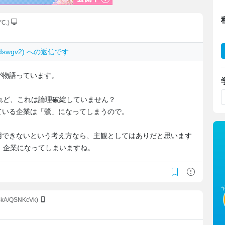
YC.)
D/dswgv2) への返信です
が物語っています。
れど、これは論理破綻していません？
ている企業は「鷺」になってしまうので。
用できないという考え方なら、主観としてはありだと思います
」企業になってしまいますね。
:4kA/QSNKcVk)