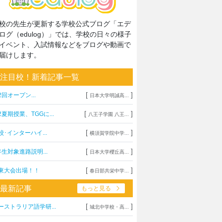
校の先生が更新する学校公式ブログ「エデ
ログ（edulog）」では、学校の日々の様子
イベント、入試情報などをブログや動画で
届けします。
注目校！新着記事一覧
[
]
2回オープン...
日本大学明誠高...
[
]
2夏期授業、TGGに...
八王子学園 八王...
[
]
校･インターハイ...
横須賀学院中学...
[
]
年生対象進路説明...
日本大学櫻丘高...
[
]
東大会出場！！
春日部共栄中学...
最新記事
もっと見る
[
]
ーストラリア語学研...
城北中学校・高...