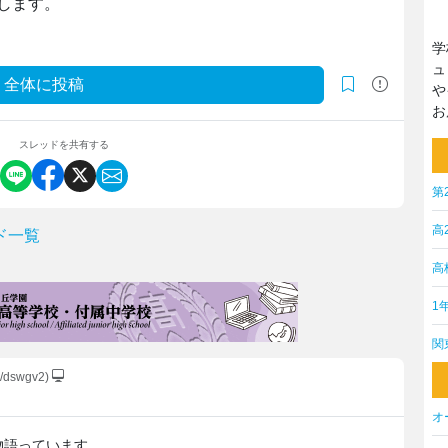
します。
学
ュ
全体に投稿
や
お
スレッドを共有する
第
高
ド一覧
高
1
関
/dswgv2)
オ
物語っています。