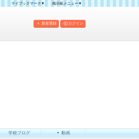
マイブックマーク▼
掲示板メニュー▼
クマーク一覧
掲示板の使い方
掲示板マップ
新規登録
ログイン
人気スレッドランキング
新規スレッド一覧
新着書き込み一覧
このカテゴリにスレッドを
作成
学校ブログ
動画