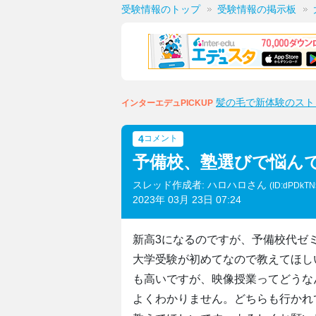
受験情報のトップ
受験情報の掲示板
髪の毛で新体験のスト
インターエデュPICKUP
4
コメント
予備校、塾選びで悩ん
スレッド作成者: ハロハロさん
(ID:dPDkT
2023年 03月 23日 07:24
新高3になるのですが、予備校代ゼ
大学受験が初めてなので教えてほし
も高いですが、映像授業ってどうな
よくわかりません。どちらも行かれ