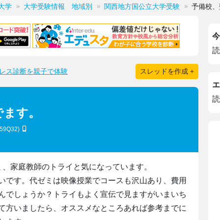
大学
大学受験情報 地域別
関西地方国公立大学受験
予備校、
今
読
レス診断を親子で体験
スレッドを作成 +
エ
読
でます。
N59Q32)
ミ、家庭教師のトライと気になっています。
いです。代ゼミは映像授業でコースも沢山あり、費用
んでしょうか？トライもよく宣伝で見ますがいまいち
て方いましたら、オススメなところあれば参考までに