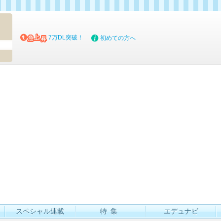
マイブッ
7万DL突破！
初めての方へ
スペシャル連載
特集
エデュナビ