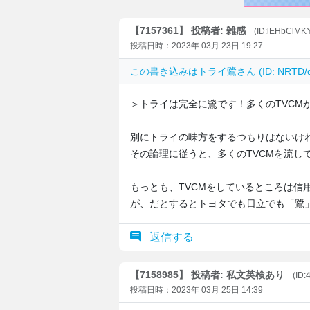
【7157361】 投稿者: 雑感
(ID:lEHbClMK
投稿日時：2023年 03月 23日 19:27
この書き込みは
トライ鷺
さん (ID: NRT
＞トライは完全に鷺です！多くのTVCM
別にトライの味方をするつもりはないけ
その論理に従うと、多くのTVCMを流し
もっとも、TVCMをしているところは信
が、だとするとトヨタでも日立でも「鷺
返信する
【7158985】 投稿者: 私文英検あり
(ID
投稿日時：2023年 03月 25日 14:39