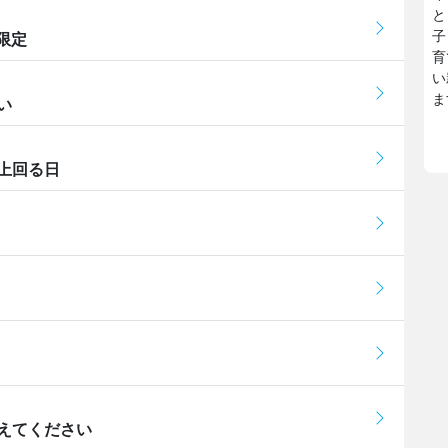
と
子
限定
育
い
ま
い
上回る日
えてください