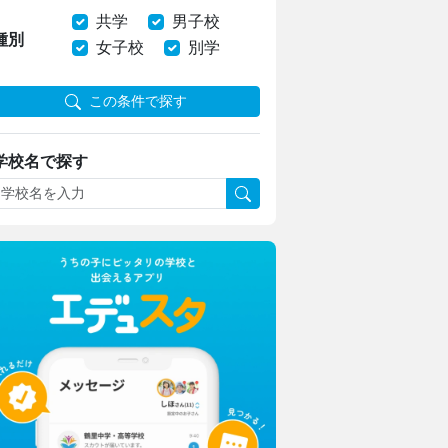
共学
男子校
種別
女子校
別学
この条件で探す
学校名で探す