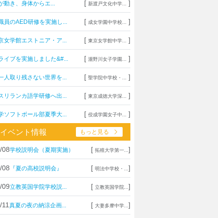
[
]
が動き、身体からエ...
新渡戸文化中学...
[
]
職員のAED研修を実施し...
成女学園中学校...
[
]
京女学館エストニア・ア...
東京女学館中学...
[
]
ライブを実施しました&#...
瀧野川女子学園...
[
]
一人取り残さない世界を...
聖学院中学校・...
[
]
スリランカ語学研修へ出...
東京成徳大学深...
[
]
学ソフトボール部夏季大...
佼成学園女子中...
イベント情報
もっと見る
/08
[
]
学校説明会（夏期実施）
拓殖大学第一...
/08
[
]
『夏の高校説明会』
明法中学校・...
/09
[
]
立教英国学院学校説...
立教英国学院...
/11
[
]
真夏の夜の納涼企画...
大妻多摩中学...