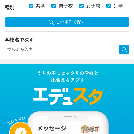
共学
男子校
女子校
別学
種別
この条件で探す
学校名で探す