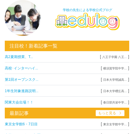
学校の先生による学校公式ブログ
注目校！新着記事一覧
[
]
高2夏期授業、T...
八王子学園 八王...
[
]
高校･インターハイ...
横須賀学院中学...
[
]
第1回オープンスク...
日本大学明誠高...
[
]
1年生対象進路説明...
日本大学櫻丘高...
[
]
関東大会出場！！
春日部共栄中学...
最新記事
もっと見る
[
]
東京女学館6・7日目
東京女学館中学...