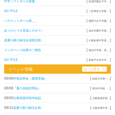
[
]
中学ソフトボール部夏...
佼成学園女子中...
[
]
NO TITLE
二松學舍大学附...
[
]
バスケットボール部_...
瀧野川女子学園...
[
]
ありがとうを音楽にのせて♪
成女学園中学校...
[
]
真夏の夜の納涼企画実話怪...
大妻多摩中学高...
[
]
インターハイ結果のご報告
城北中学校・高...
[
]
NO TITLE
新渡戸文化中学...
イベント情報
もっと見る
08/08
[
]
学校説明会（夏期実施）
拓殖大学第一...
08/08
[
]
『夏の高校説明会』
明法中学校・...
08/09
[
]
立教英国学院学校説...
立教英国学院...
08/11
[
]
真夏の夜の納涼企画...
大妻多摩中学...