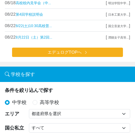
08/18
[
]
高校校内見学会（中...
明治学院中学...
08/22
[
]
第4回学校説明会
日本工業大学...
08/22
[
]
8/22(土)10:30高校普...
国立音楽大学...
08/22
[
]
8月22日（土）第2回...
潤徳女子高等...
エデュログTOPへ
学校を探す
条件を絞り込んで探す
中学校
高等学校
エリア
国公私立