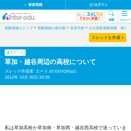
新規登録
ログイン
検索
メニュー
受験情報のトップ
受験情報の掲示板
高等学校
公立高校受験情報 地域別
スレッドを作成 +
2
コメント
草加・越谷周辺の高校について
スレッド作成者: エース
(ID:lfJDXQXbjg2)
2012年 10月 30日 20:39
私は草加高校か草加南・草加西・越谷西高校で迷っていま