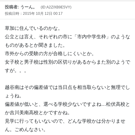
投稿者: うーん。
(ID:A2Z/XB9E5VY)
投稿日時：2015年 10月 12日 00:17
草加に住んでいるのかな。
公立とは言え、それぞれの市に「市内中学生枠」のような
ものがあるとか聞きました。
市外からの受験の方が合格しにくいとか。
女子校と男子校は性別の区切りがあるからまた別のようで
すが。。。
越谷南はその偏差値では当日点を相当取らないと無理でし
ょうね。
偏差値が低いと、選べる学校少ないですよね…松伏高校と
か吉川美南高校とかですかね。
見学に行ってもいないので、どんな学校かは分かりませ
ん。ごめんなさい。