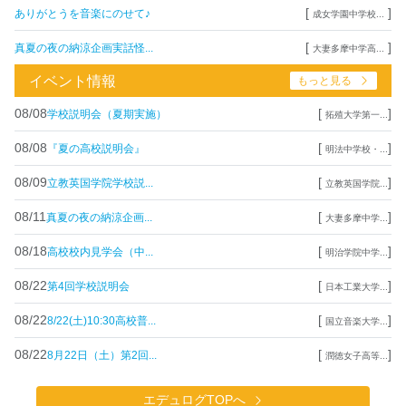
[
]
ありがとうを音楽にのせて♪
成女学園中学校...
[
]
真夏の夜の納涼企画実話怪...
大妻多摩中学高...
イベント情報
もっと見る
08/08
[
]
学校説明会（夏期実施）
拓殖大学第一...
08/08
[
]
『夏の高校説明会』
明法中学校・...
08/09
[
]
立教英国学院学校説...
立教英国学院...
08/11
[
]
真夏の夜の納涼企画...
大妻多摩中学...
08/18
[
]
高校校内見学会（中...
明治学院中学...
08/22
[
]
第4回学校説明会
日本工業大学...
08/22
[
]
8/22(土)10:30高校普...
国立音楽大学...
08/22
[
]
8月22日（土）第2回...
潤徳女子高等...
エデュログTOPへ