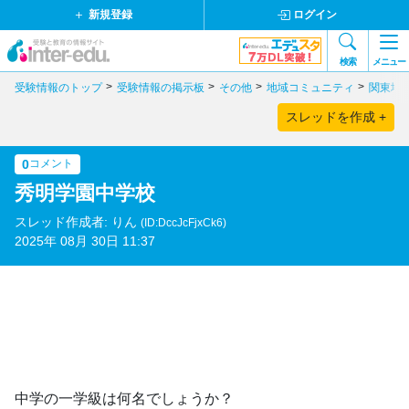
新規登録
ログイン
検索
メニュー
受験情報のトップ
受験情報の掲示板
その他
地域コミュニティ
関東地
スレッドを作成 +
0
コメント
秀明学園中学校
スレッド作成者: りん
(ID:DccJcFjxCk6)
2025年 08月 30日 11:37
中学の一学級は何名でしょうか？