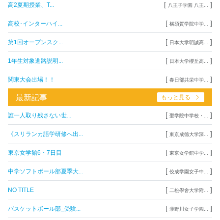
[
]
高2夏期授業、T...
八王子学園 八王...
[
]
高校･インターハイ...
横須賀学院中学...
[
]
第1回オープンスク...
日本大学明誠高...
[
]
1年生対象進路説明...
日本大学櫻丘高...
[
]
関東大会出場！！
春日部共栄中学...
最新記事
もっと見る
[
]
誰一人取り残さない世...
聖学院中学校・...
[
]
《スリランカ語学研修へ出...
東京成徳大学深...
[
]
東京女学館6・7日目
東京女学館中学...
[
]
中学ソフトボール部夏季大...
佼成学園女子中...
[
]
NO TITLE
二松學舍大学附...
[
]
バスケットボール部_受験...
瀧野川女子学園...