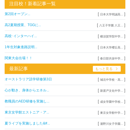
注目校！新着記事一覧
[
]
第2回オープン...
日本大学明誠高...
[
]
高2夏期授業、TGGに...
八王子学園 八王...
[
]
高校･インターハイ...
横須賀学院中学...
[
]
1年生対象進路説明...
日本大学櫻丘高...
[
]
関東大会出場！！
春日部共栄中学...
最新記事
もっと見る
[
]
オーストラリア語学研修第3日
城北中学校・高...
[
]
心が動き、身体からエネル...
新渡戸文化中学...
[
]
教職員のAED研修を実施し...
成女学園中学校...
[
]
東京女学館エストニア・ア...
東京女学館中学...
[
]
夏ライブを実施しました&#...
瀧野川女子学園...