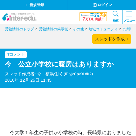
新規登録
ログイン
検索
メニュー
受験情報のトップ
受験情報の掲示板
その他
地域コミュニティ
九州地
スレッドを作成 +
7
コメント
今 公立小学校に暖房はありますか
スレッド作成者: 今 横浜住民
(ID:yjcCpv9LdK2)
2010年 12月 25日 11:45
今大学１年生の子供が小学校の時、長崎県におりました