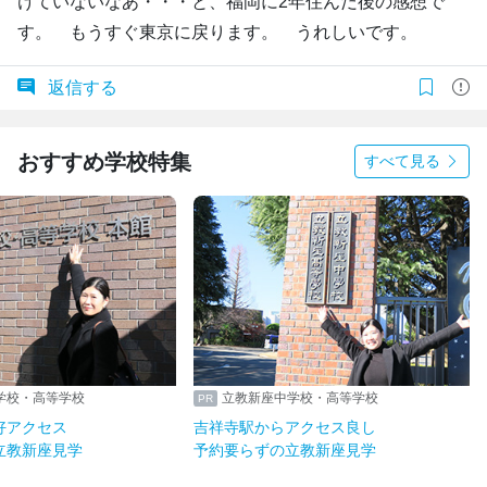
けていないなあ・・・と、福岡に2年住んだ後の感想で
す。 もうすぐ東京に戻ります。 うれしいです。
返信する
おすすめ学校特集
すべて見る
学校・高等学校
立教新座中学校・高等学校
好アクセス
吉祥寺駅からアクセス良し
立教新座見学
予約要らずの立教新座見学