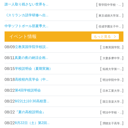
[
]
誰一人取り残さない世界を...
聖学院中学校・...
[
]
《スリランカ語学研修へ出...
東京成徳大学深...
[
]
中学ソフトボール部夏季大...
佼成学園女子中...
イベント情報
もっと見る
08/09
[
]
立教英国学院学校説...
立教英国学院...
08/11
[
]
真夏の夜の納涼企画...
大妻多摩中学...
08/15
[
]
学校説明会（夏期実施）
拓殖大学第一...
08/18
[
]
高校校内見学会（中...
明治学院中学...
08/22
[
]
第4回学校説明会
日本工業大学...
08/22
[
]
8/22(土)10:30高校普...
国立音楽大学...
08/22
[
]
『夏の高校説明会』
明法中学校・...
08/22
[
]
8月22日（土）第2回...
潤徳女子高等...