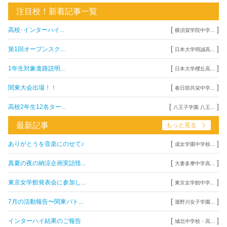
注目校！新着記事一覧
[
]
高校･インターハイ...
横須賀学院中学...
[
]
第1回オープンスク...
日本大学明誠高...
[
]
1年生対象進路説明...
日本大学櫻丘高...
[
]
関東大会出場！！
春日部共栄中学...
[
]
高校2年生12名ター...
八王子学園 八王...
最新記事
もっと見る
[
]
ありがとうを音楽にのせて♪
成女学園中学校...
[
]
真夏の夜の納涼企画実話怪...
大妻多摩中学高...
[
]
東京女学館発表会に参加し...
東京女学館中学...
[
]
7月の活動報告〜関東バト...
瀧野川女子学園...
[
]
インターハイ結果のご報告
城北中学校・高...