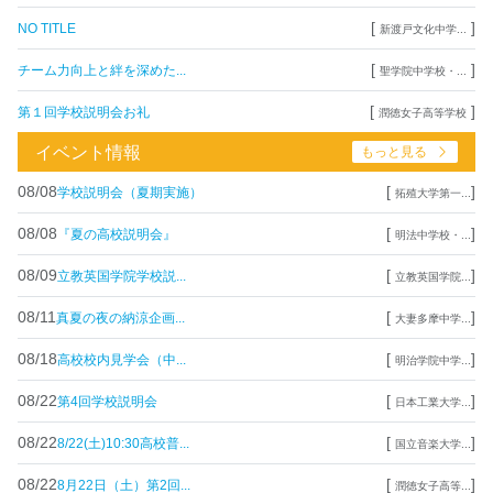
[
]
NO TITLE
新渡戸文化中学...
[
]
チーム力向上と絆を深めた...
聖学院中学校・...
[
]
第１回学校説明会お礼
潤徳女子高等学校
イベント情報
もっと見る
08/08
[
]
学校説明会（夏期実施）
拓殖大学第一...
08/08
[
]
『夏の高校説明会』
明法中学校・...
08/09
[
]
立教英国学院学校説...
立教英国学院...
08/11
[
]
真夏の夜の納涼企画...
大妻多摩中学...
08/18
[
]
高校校内見学会（中...
明治学院中学...
08/22
[
]
第4回学校説明会
日本工業大学...
08/22
[
]
8/22(土)10:30高校普...
国立音楽大学...
08/22
[
]
8月22日（土）第2回...
潤徳女子高等...