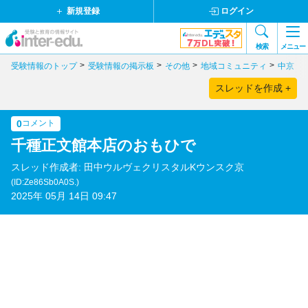
新規登録
ログイン
検索
メニュー
受験情報のトップ
受験情報の掲示板
その他
地域コミュニティ
中京・
スレッドを作成 +
0
コメント
千種正文館本店のおもひで
スレッド作成者: 田中ウルヴェクリスタルKウンスク京
(ID:Ze86Sb0A0S.)
2025年 05月 14日 09:47