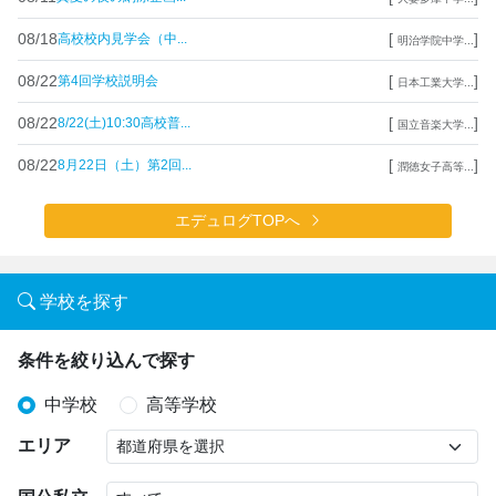
08/18
[
]
高校校内見学会（中...
明治学院中学...
08/22
[
]
第4回学校説明会
日本工業大学...
08/22
[
]
8/22(土)10:30高校普...
国立音楽大学...
08/22
[
]
8月22日（土）第2回...
潤徳女子高等...
エデュログTOPへ
学校を探す
条件を絞り込んで探す
中学校
高等学校
エリア