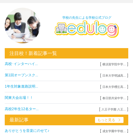
学校の先生による学校公式ブログ
注目校！新着記事一覧
[
]
高校･インターハイ...
横須賀学院中学...
[
]
第1回オープンスク...
日本大学明誠高...
[
]
1年生対象進路説明...
日本大学櫻丘高...
[
]
関東大会出場！！
春日部共栄中学...
[
]
高校2年生12名ター...
八王子学園 八王...
最新記事
もっと見る
[
]
ありがとうを音楽にのせて♪
成女学園中学校...