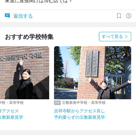
東進に直接聞けば済む話では？
返信する
おすすめ学校特集
すべて見る
学校・高等学校
立教新座中学校・高等学校
好アクセス
吉祥寺駅からアクセス良し
立教新座見学
予約要らずの立教新座見学