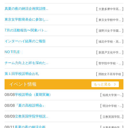
[
]
真夏の夜の納涼企画実話怪...
大妻多摩中学高...
[
]
東京女学館発表会に参加し...
東京女学館中学...
[
]
7月の活動報告〜関東バト...
瀧野川女子学園...
[
]
インターハイ結果のご報告
城北中学校・高...
[
]
NO TITLE
新渡戸文化中学...
[
]
チーム力向上と絆を深めた...
聖学院中学校・...
[
]
第１回学校説明会お礼
潤徳女子高等学校
イベント情報
もっと見る
08/08
[
]
学校説明会（夏期実施）
拓殖大学第一...
08/08
[
]
『夏の高校説明会』
明法中学校・...
08/09
[
]
立教英国学院学校説...
立教英国学院...
08/11
[
]
真夏の夜の納涼企画...
大妻多摩中学...