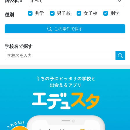
国公私立
共学
男子校
女子校
別学
種別
この条件で探す
学校名で探す