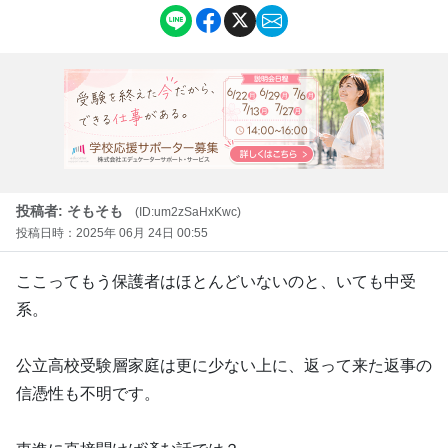
投稿者: そもそも
(ID:um2zSaHxKwc)
投稿日時：2025年 06月 24日 00:55
ここってもう保護者はほとんどいないのと、いても中受
系。
公立高校受験層家庭は更に少ない上に、返って来た返事の
信憑性も不明です。