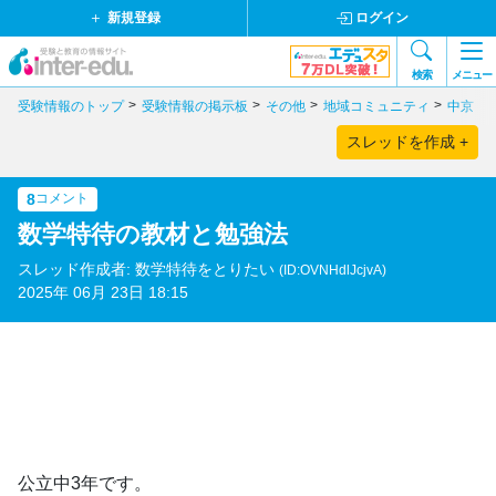
新規登録
ログイン
検索
メニュー
受験情報のトップ
受験情報の掲示板
その他
地域コミュニティ
中京・
スレッドを作成 +
8
コメント
数学特待の教材と勉強法
スレッド作成者: 数学特待をとりたい
(ID:OVNHdlJcjvA)
2025年 06月 23日 18:15
公立中3年です。