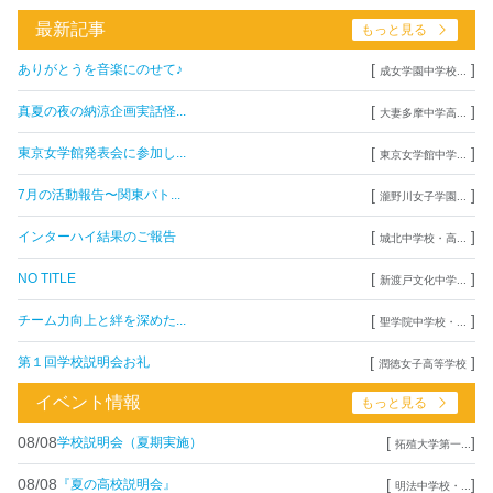
最新記事
もっと見る
[
]
ありがとうを音楽にのせて♪
成女学園中学校...
[
]
真夏の夜の納涼企画実話怪...
大妻多摩中学高...
[
]
東京女学館発表会に参加し...
東京女学館中学...
[
]
7月の活動報告〜関東バト...
瀧野川女子学園...
[
]
インターハイ結果のご報告
城北中学校・高...
[
]
NO TITLE
新渡戸文化中学...
[
]
チーム力向上と絆を深めた...
聖学院中学校・...
[
]
第１回学校説明会お礼
潤徳女子高等学校
イベント情報
もっと見る
08/08
[
]
学校説明会（夏期実施）
拓殖大学第一...
08/08
[
]
『夏の高校説明会』
明法中学校・...