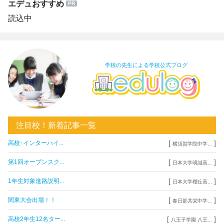
エデュおすすめ
読込中
学校の先生による学校公式ブログ
注目校！新着記事一覧
[
]
高校･インターハイ...
横須賀学院中学...
[
]
第1回オープンスク...
日本大学明誠高...
[
]
1年生対象進路説明...
日本大学櫻丘高...
[
]
関東大会出場！！
春日部共栄中学...
[
]
高校2年生12名ター...
八王子学園 八王...