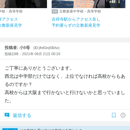
学校・高等学校
立教新座中学校・高等学校
好アクセス
吉祥寺駅からアクセス良し
立教新座見学
予約要らずの立教新座見学
投稿者: 小5母
(ID:jfrdGrq5BAo)
投稿日時：2021年 09月 21日 00:20
ご丁寧にありがとうございます。
西北は中学部だけではなく、上位でなければ高校からもあ
るのですか？
高校からは大阪まで行かないと行けないかと思っていまし
た。
返信する