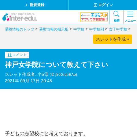
新規登録
ログイン
検索
メニュー
受験情報のトップ
受験情報の掲示板
中学校
中学校別
女子中学校
兵
スレッドを作成 +
11
コメント
神戸女学院について教えて下さい
スレッド作成者: 小5母
(ID:jfrdGrq5BAo)
2021年 09月 17日 20:48
子どもの志望校にと考えております。