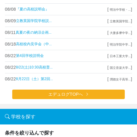
08/08
[
]
『夏の高校説明会』
明法中学校・...
08/09
[
]
立教英国学院学校説...
立教英国学院...
08/11
[
]
真夏の夜の納涼企画...
大妻多摩中学...
08/18
[
]
高校校内見学会（中...
明治学院中学...
08/22
[
]
第4回学校説明会
日本工業大学...
08/22
[
]
8/22(土)10:30高校普...
国立音楽大学...
08/22
[
]
8月22日（土）第2回...
潤徳女子高等...
エデュログTOPへ
学校を探す
条件を絞り込んで探す