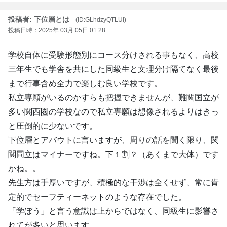
投稿者: 下位層とは
(ID:GLhdzyQTLUI)
投稿日時：2025年 03月 05日 01:28
学校自体に受験形態別にコース分けされる事もなく、高校
三年生でも学舎を共にした同級生と文理分け隔てなく最後
まで行事含め全力で楽しむ良い学校です。
私立専願がいるのかすらも把握できませんが、難関国立が
多い関西圏の学校なので私立専願は想像されるよりはきっ
と圧倒的に少ないです。
下位層とアバウトに言いますが、周りの話を聞く限り、関
関同立はマイナーですね。下１割？（あくまで大体）です
かね。。
先生方は手厚いですが、積極的な干渉は全くせず、常に肯
定的でセーフティーネットのような存在でした。
「学ぼう」と言う意識は上からではなく、同級生に影響さ
れてが多いと思います。