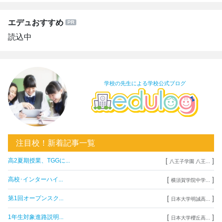
エデュおすすめ
読込中
学校の先生による学校公式ブログ
注目校！新着記事一覧
[
]
高2夏期授業、TGGに...
八王子学園 八王...
[
]
高校･インターハイ...
横須賀学院中学...
[
]
第1回オープンスク...
日本大学明誠高...
[
]
1年生対象進路説明...
日本大学櫻丘高...