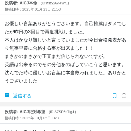
投稿者: AICJ本命
(ID:nszZ9wl4WfE)
投稿日時：2025年 01月 23日 21:53
お優しい言葉ありがとうございます。自己推薦はダメでし
たが昨日の3回目で再度挑戦しました。
本人はかなり難しいと言っていましたが今日合格発表があ
り無事早慶に合格する事が出来ました！！
まさかのまさかで正直まだ信じられないですが。
英語は出来るのでその分他をのばしていこうと思います。
沈んでた時に優しいお言葉に本当救われました。ありがと
うございました
返信する
投稿者: AICJ絶対希望
(ID:SZSP5sTIgJ.)
投稿日時：2025年 10月 05日 14:31