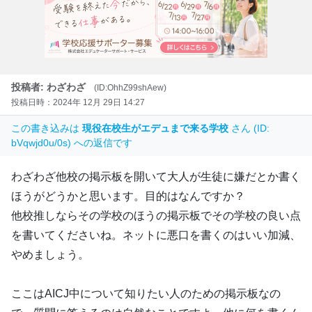
投稿者: わざわざ
(ID:OhhZ99shAew)
投稿日時：2024年 12月 29日 14:27
この書き込みは
現役在校生がエデュまで来る学校
さん (ID:
bVqwjd0u/0s) への返信です
わざわざ他校の掲示板を開いて大人が生徒に嫌だとか書く
ほうがどうかと思います。目的はなんですか？
他校推しならその学校のほうの掲示板でその学校の良い点
を書いてくださいね。ネットに悪口を書くのはいい加減、
やめましょう。
ここはAICJ中について知りたい人のための掲示板なの