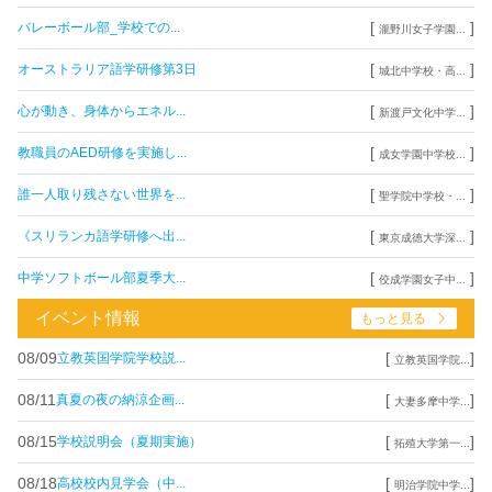
[
]
バレーボール部_学校での...
瀧野川女子学園...
[
]
オーストラリア語学研修第3日
城北中学校・高...
[
]
心が動き、身体からエネル...
新渡戸文化中学...
[
]
教職員のAED研修を実施し...
成女学園中学校...
[
]
誰一人取り残さない世界を...
聖学院中学校・...
[
]
《スリランカ語学研修へ出...
東京成徳大学深...
[
]
中学ソフトボール部夏季大...
佼成学園女子中...
イベント情報
もっと見る
08/09
[
]
立教英国学院学校説...
立教英国学院...
08/11
[
]
真夏の夜の納涼企画...
大妻多摩中学...
08/15
[
]
学校説明会（夏期実施）
拓殖大学第一...
08/18
[
]
高校校内見学会（中...
明治学院中学...