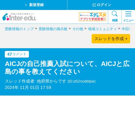
新規登録
ログイン
検索
メニュー
受験情報のトップ
受験情報の掲示板
その他
地域コミュニティ
中国地
スレッドを作成 +
47
コメント
AICJの自己推薦入試について、AICJと広
島の事を教えてください
スレッド作成者: 他府県からです
(ID:sI52nodbtpw)
2024年 11月 01日 17:59