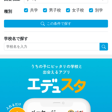
共学
男子校
女子校
別学
種別
この条件で探す
学校名で探す