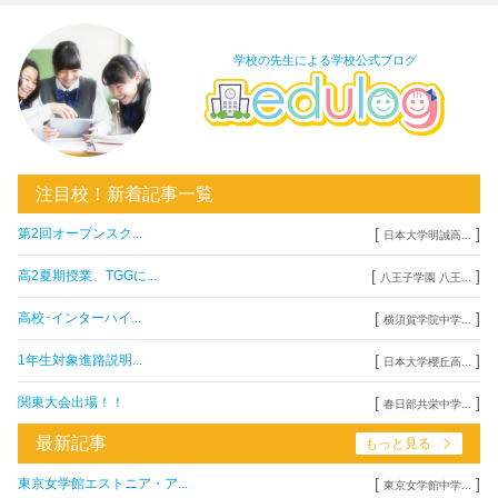
学校の先生による学校公式ブログ
注目校！新着記事一覧
[
]
第2回オープンスク...
日本大学明誠高...
[
]
高2夏期授業、TGGに...
八王子学園 八王...
[
]
高校･インターハイ...
横須賀学院中学...
[
]
1年生対象進路説明...
日本大学櫻丘高...
[
]
関東大会出場！！
春日部共栄中学...
最新記事
もっと見る
[
]
東京女学館エストニア・ア...
東京女学館中学...