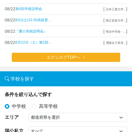
08/22
[
]
第4回学校説明会
日本工業大学...
08/22
[
]
8/22(土)10:30高校普...
国立音楽大学...
08/22
[
]
『夏の高校説明会』
明法中学校・...
08/22
[
]
8月22日（土）第2回...
潤徳女子高等...
エデュログTOPへ
学校を探す
条件を絞り込んで探す
中学校
高等学校
エリア
国公私立