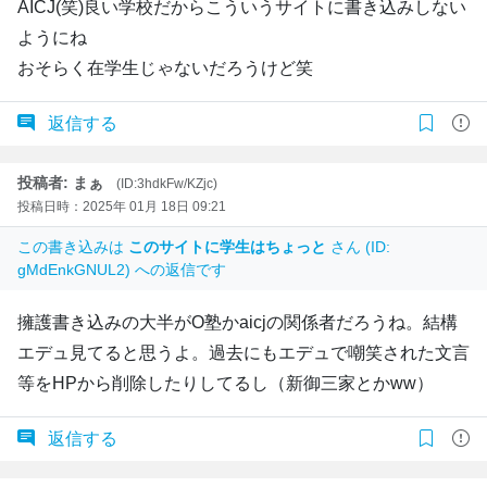
AICJ(笑)良い学校だからこういうサイトに書き込みしない
ようにね
おそらく在学生じゃないだろうけど笑
返信する
投稿者: まぁ
(ID:3hdkFw/KZjc)
投稿日時：2025年 01月 18日 09:21
この書き込みは
このサイトに学生はちょっと
さん (ID:
gMdEnkGNUL2) への返信です
擁護書き込みの大半がO塾かaicjの関係者だろうね。結構
エデュ見てると思うよ。過去にもエデュで嘲笑された文言
等をHPから削除したりしてるし（新御三家とかww）
返信する