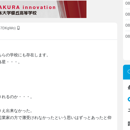
08
08
08
hB7DKgWo)
08
ちらの学校にも存在します。
洛星・・・。
。
。
されるのか・・・。
さえ出来なかった。
起業家の方で灘受けれなかったという思いはずっとあったと仰