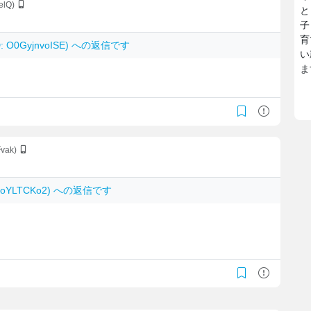
elQ)
と
子
育
D: O0GyjnvoISE) への返信です
い
ま
vak)
4IcoYLTCKo2) への返信です