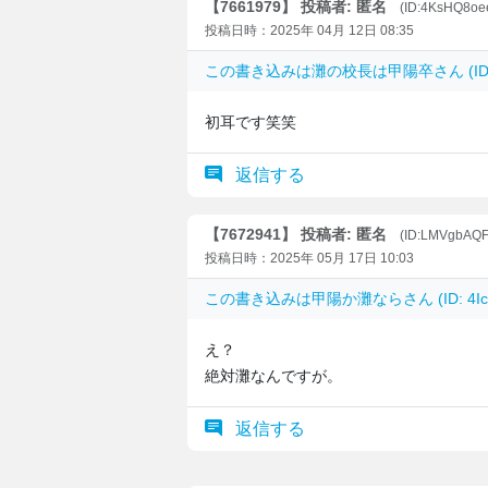
【7661979】 投稿者: 匿名
(ID:4KsHQ8oe
投稿日時：2025年 04月 12日 08:35
この書き込みは
灘の校長は甲陽卒
さん (I
初耳です笑笑
返信する
【7672941】 投稿者: 匿名
(ID:LMVgbAQF
投稿日時：2025年 05月 17日 10:03
この書き込みは
甲陽か灘なら
さん (ID: 
え？
絶対灘なんですが。
返信する