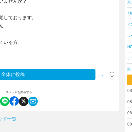
いませんか？
東
7
覚しております。
イ
ん。
ウ
ている方、
NO
チ
第
全体に投稿
08
スレッドを共有する
08
08
ッド一覧
08