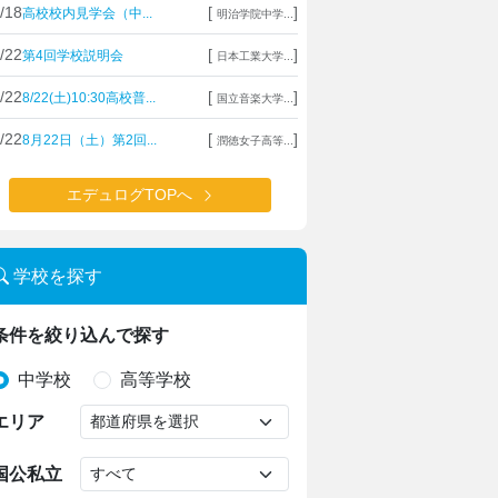
/18
[
]
高校校内見学会（中...
明治学院中学...
/22
[
]
第4回学校説明会
日本工業大学...
/22
[
]
8/22(土)10:30高校普...
国立音楽大学...
/22
[
]
8月22日（土）第2回...
潤徳女子高等...
エデュログTOPへ
学校を探す
条件を絞り込んで探す
中学校
高等学校
エリア
国公私立