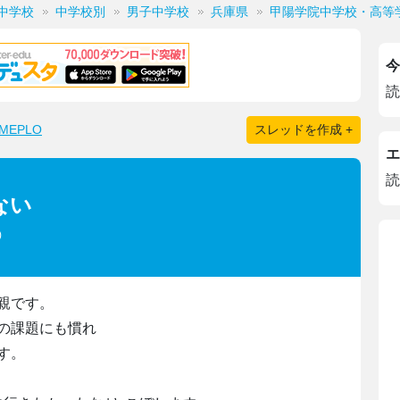
中学校
中学校別
男子中学校
兵庫県
甲陽学院中学校・高等
今
読
EPLO
スレッドを作成 +
エ
読
ない
)
親です。
の課題にも慣れ
す。