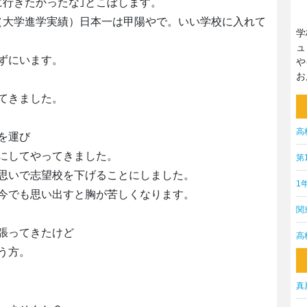
に行きたかったな｣とこぼします。
（大学進学実績）日本一は甲陽やで。いい学校に入れて
学
ュ
ずにいます。
や
お
てきました。
高
を運び
標にしてやってきました。
第
思いで志望校を下げることにしました。
1
今でも思い出すと胸が苦しくなります。
関
張ってきたけど
高
う方。
真