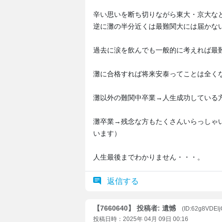
辛い思いを断ち切りながら東大・京大な
逆に灘の半分近くは最難関大には届かな
過去に涙を飲んでも一般的に考えれば最
灘に合格すれば将来安泰ってことは全く
灘以外の難関中卒業→人生成功している
灘卒業→残念な方もたくさんいらっしゃ
います）
人生最後までわかりません・・・。
返信する
【7660640】 投稿者: 遺憾
(ID:62g8VDElj
投稿日時：2025年 04月 09日 00:16