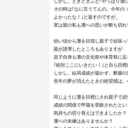
しかし、ときどきふと｢やっぱり灘
その時は｢なに言うてんの。今年の
よかったな！｣と返すのですが、
実は親の私も灘への思いが断ち切れ
幼い頃から灘を目指し親子で頑張っ
親が誘導したところもありますが
息子自身も灘の文化祭や体育祭に足
｢絶対ここにいきたい！｣と自ら目
しかし、結局成績が届かず、断腸の
長年の夢が消えたときの絶望感は、
同じように灘を目標にされ親子で頑
成績の関係で甲陽を受験されたとい
気持ちの切り替えはできましたか？
灘への未練はありませんか？