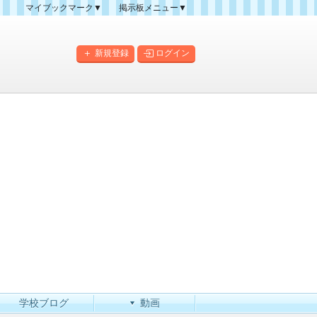
マイブックマーク▼
掲示板メニュー▼
クマーク一覧
掲示板の使い方
掲示板マップ
新規登録
ログイン
人気スレッドランキング
新規スレッド一覧
新着書き込み一覧
このカテゴリにスレッドを
作成
学校ブログ
動画