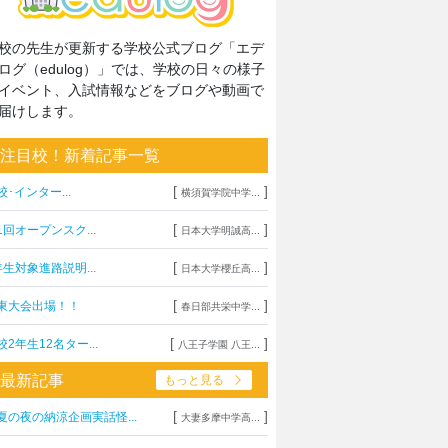
校の先生が更新する学校公式ブログ「エデ
ログ（edulog）」では、学校の日々の様子
イベント、入試情報などをブログや動画で
届けします。
注目校！新着記事一覧
[
]
校･インター...
横須賀学院中学...
[
]
1回オープンスク...
日本大学明誠高...
[
]
年生対象進路説明...
日本大学櫻丘高...
[
]
東大会出場！！
春日部共栄中学...
[
]
校2年生12名ター...
八王子学園 八王...
最新記事
もっと見る
[
]
夏の夜の納涼企画実話怪...
大妻多摩中学高...