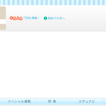
マイブッ
7万DL突破！
初めての方へ
スペシャル連載
特集
エデュナビ