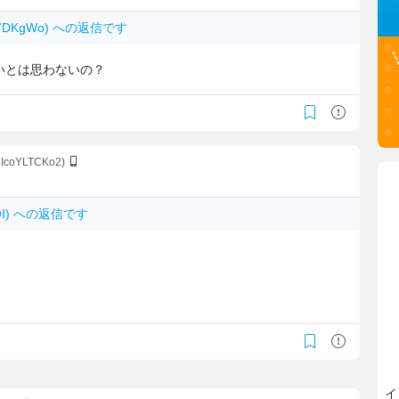
hB7DKgWo) への返信です
いとは思わないの？
:4IcoYLTCKo2)
ljOI) への返信です
イ