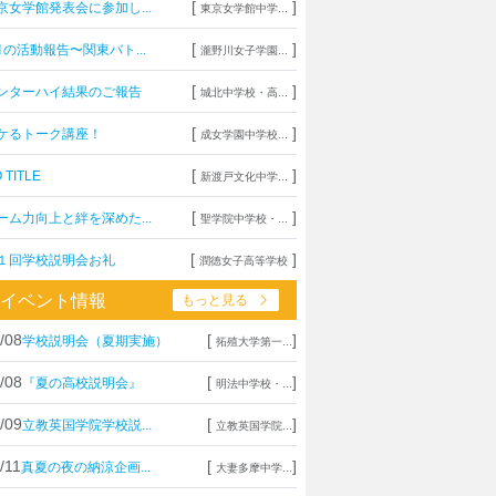
[
]
京女学館発表会に参加し...
東京女学館中学...
[
]
月の活動報告〜関東バト...
瀧野川女子学園...
[
]
ンターハイ結果のご報告
城北中学校・高...
[
]
ケるトーク講座！
成女学園中学校...
[
]
 TITLE
新渡戸文化中学...
[
]
ーム力向上と絆を深めた...
聖学院中学校・...
[
]
１回学校説明会お礼
潤徳女子高等学校
イベント情報
もっと見る
/08
[
]
学校説明会（夏期実施）
拓殖大学第一...
/08
[
]
『夏の高校説明会』
明法中学校・...
/09
[
]
立教英国学院学校説...
立教英国学院...
/11
[
]
真夏の夜の納涼企画...
大妻多摩中学...