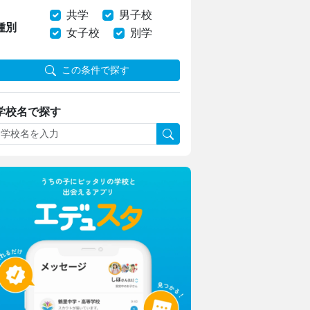
共学
男子校
種別
女子校
別学
この条件で探す
学校名で探す