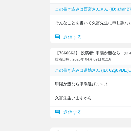
この書き込みは
西宮さん
さん (ID: afm
そんなことを書いて久富先生に申し訳な
返信する
【7660662】 投稿者: 甲陽か灘なら
(ID
投稿日時：2025年 04月 09日 01:16
この書き込みは
遺憾
さん (ID: 62g8VDE
甲陽か灘なら甲陽選びますよ
久富先生いますから
返信する