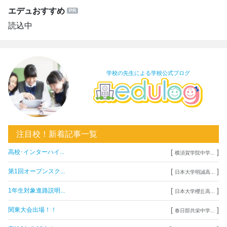
エデュおすすめ
読込中
学校の先生による学校公式ブログ
注目校！新着記事一覧
[
]
高校･インターハイ...
横須賀学院中学...
[
]
第1回オープンスク...
日本大学明誠高...
[
]
1年生対象進路説明...
日本大学櫻丘高...
[
]
関東大会出場！！
春日部共栄中学...