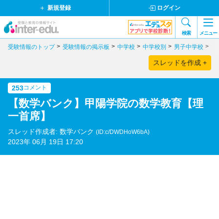
新規登録
ログイン
検索
メニュー
受験情報のトップ
受験情報の掲示板
中学校
中学校別
男子中学校
兵
スレッドを作成 +
253
コメント
【数学バンク】甲陽学院の数学教育【理
一首席】
スレッド作成者: 数学バンク
(ID:c/DWDHoW6bA)
2023年 06月 19日 17:20