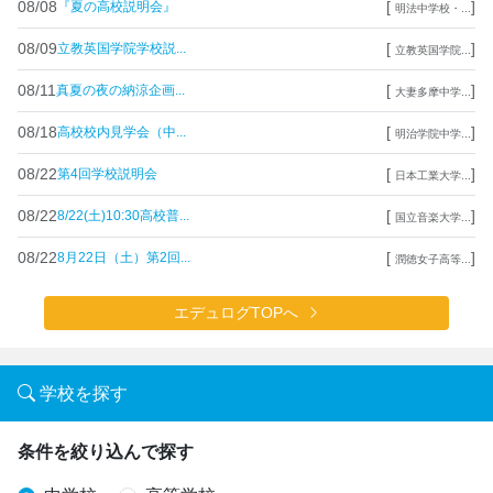
08/08
[
]
『夏の高校説明会』
明法中学校・...
08/09
[
]
立教英国学院学校説...
立教英国学院...
08/11
[
]
真夏の夜の納涼企画...
大妻多摩中学...
08/18
[
]
高校校内見学会（中...
明治学院中学...
08/22
[
]
第4回学校説明会
日本工業大学...
08/22
[
]
8/22(土)10:30高校普...
国立音楽大学...
08/22
[
]
8月22日（土）第2回...
潤徳女子高等...
エデュログTOPへ
学校を探す
条件を絞り込んで探す