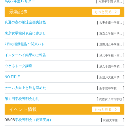
[
]
高校2年生12名ター...
八王子学園 八王...
最新記事
もっと見る
[
]
真夏の夜の納涼企画実話怪...
大妻多摩中学高...
[
]
東京女学館発表会に参加し...
東京女学館中学...
[
]
7月の活動報告〜関東バト...
瀧野川女子学園...
[
]
インターハイ結果のご報告
城北中学校・高...
[
]
ウケるトーク講座！
成女学園中学校...
[
]
NO TITLE
新渡戸文化中学...
[
]
チーム力向上と絆を深めた...
聖学院中学校・...
[
]
第１回学校説明会お礼
潤徳女子高等学校
イベント情報
もっと見る
08/08
[
]
学校説明会（夏期実施）
拓殖大学第一...