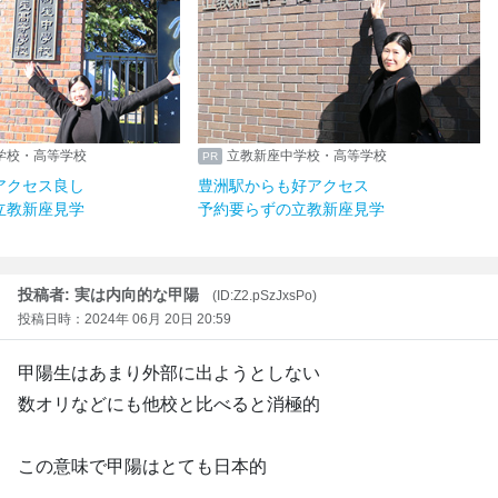
中学校・高等学校
立教新座中学校・高等学校
らアクセス良し
豊洲駅からも好アクセス
の立教新座見学
予約要らずの立教新座見学
投稿者: 実は内向的な甲陽
(ID:Z2.pSzJxsPo)
投稿日時：2024年 06月 20日 20:59
甲陽生はあまり外部に出ようとしない
数オリなどにも他校と比べると消極的
この意味で甲陽はとても日本的