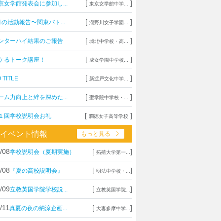
[
]
京女学館発表会に参加し...
東京女学館中学...
[
]
月の活動報告〜関東バト...
瀧野川女子学園...
[
]
ンターハイ結果のご報告
城北中学校・高...
[
]
ケるトーク講座！
成女学園中学校...
[
]
 TITLE
新渡戸文化中学...
[
]
ーム力向上と絆を深めた...
聖学院中学校・...
[
]
１回学校説明会お礼
潤徳女子高等学校
イベント情報
もっと見る
/08
[
]
学校説明会（夏期実施）
拓殖大学第一...
/08
[
]
『夏の高校説明会』
明法中学校・...
/09
[
]
立教英国学院学校説...
立教英国学院...
/11
[
]
真夏の夜の納涼企画...
大妻多摩中学...