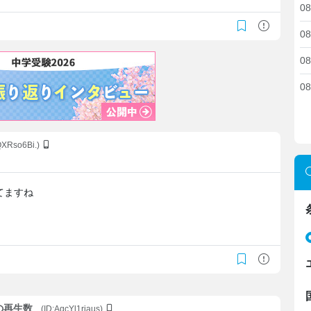
08
08
08
08
QXRso6Bi.)
てますね
ルの再生数
(ID:AqcYl1riaus)