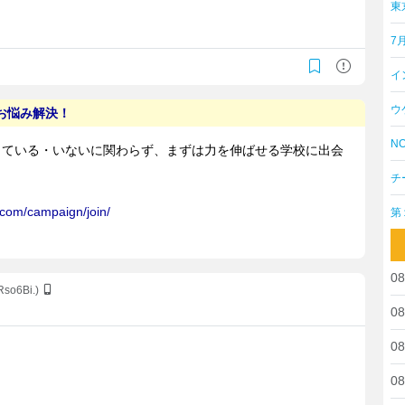
東
7
イ
ウ
NO
チ
第
08
Rso6Bi.)
08
08
08