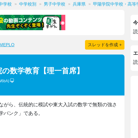
中学校
中学校別
男子中学校
兵庫県
甲陽学院中学校・高等
今
読
EPLO
スレッドを作成 +
エ
読
院の数学教育【理一首席】
W6bA)
ながら、伝統的に模試や東大入試の数学で無類の強さ
学バンク」である。