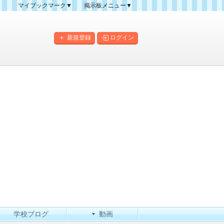
マイブックマーク▼
掲示板メニュー▼
クマーク一覧
掲示板の使い方
掲示板マップ
新規登録
ログイン
人気スレッドランキング
新規スレッド一覧
新着書き込み一覧
このカテゴリにスレッドを
作成
学校ブログ
動画