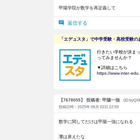
甲陽学院が数学を再定義して
返信する
【7678055】 投稿者: 甲陽一強
(ID:byQX
投稿日時：2025年 06月 02日 22:50
数学に関してだけは甲陽一強になれる
灘は衰えたな