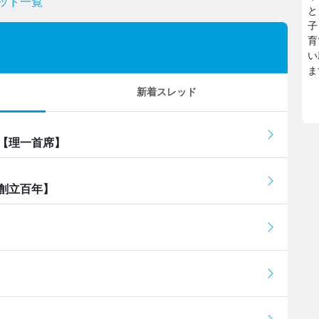
ッド一覧
と
子
育
い
ま
新着スレッド
【理一首席】
創立百年】