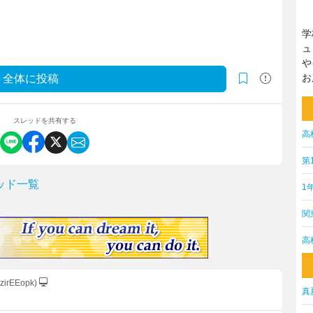
学
ュ
や
お
全体に投稿
スレッドを共有する
高
第
ッド一覧
1
関
高
zzirEEopk)
真