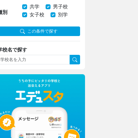
共学
男子校
種別
女子校
別学
この条件で探す
学校名で探す