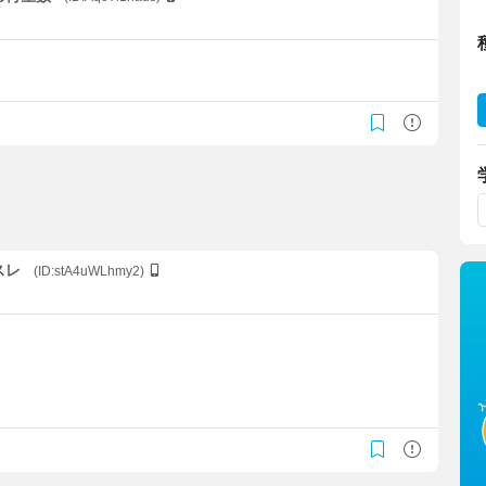
スレ
(ID:stA4uWLhmy2)