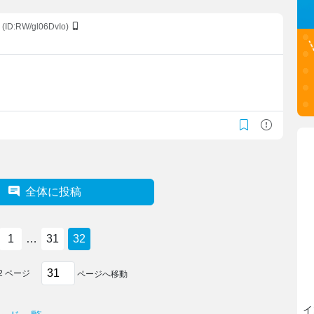
(ID:RW/gl06DvIo)
全体に投稿
1
…
31
32
2
ページ
ページへ移動
イ