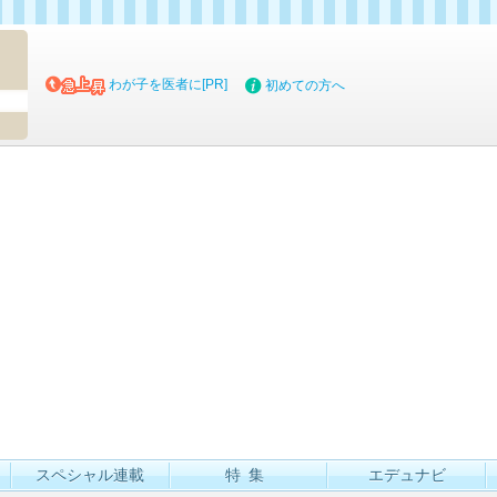
マイブッ
わが子を医者に[PR]
初めての方へ
スペシャル連載
特集
エデュナビ