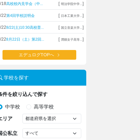
/18
[
]
高校校内見学会（中...
明治学院中学...
/22
[
]
第4回学校説明会
日本工業大学...
/22
[
]
8/22(土)10:30高校普...
国立音楽大学...
/22
[
]
8月22日（土）第2回...
潤徳女子高等...
エデュログTOPへ
学校を探す
条件を絞り込んで探す
中学校
高等学校
エリア
国公私立