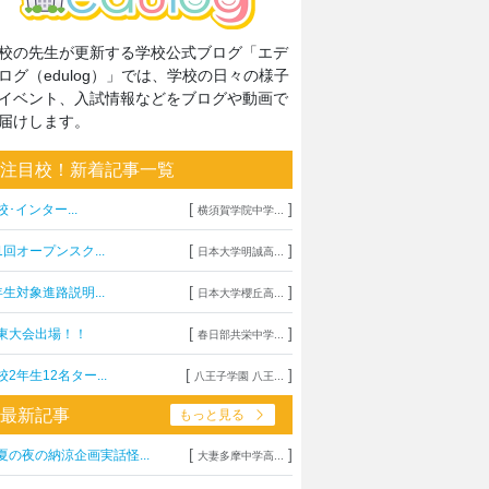
校の先生が更新する学校公式ブログ「エデ
ログ（edulog）」では、学校の日々の様子
イベント、入試情報などをブログや動画で
届けします。
注目校！新着記事一覧
[
]
校･インター...
横須賀学院中学...
[
]
1回オープンスク...
日本大学明誠高...
[
]
年生対象進路説明...
日本大学櫻丘高...
[
]
東大会出場！！
春日部共栄中学...
[
]
校2年生12名ター...
八王子学園 八王...
最新記事
もっと見る
[
]
夏の夜の納涼企画実話怪...
大妻多摩中学高...