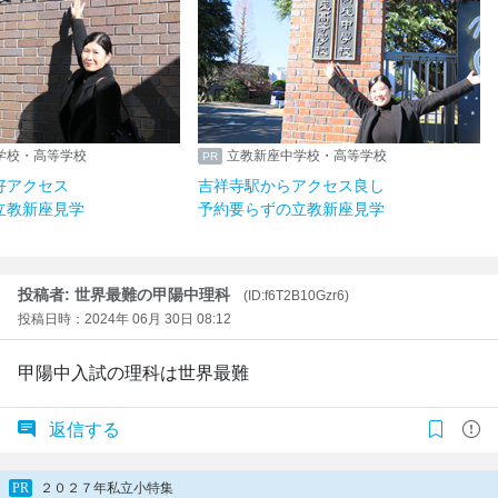
学校・高等学校
立教新座中学校・高等学校
好アクセス
吉祥寺駅からアクセス良し
立教新座見学
予約要らずの立教新座見学
投稿者: 世界最難の甲陽中理科
(ID:f6T2B10Gzr6)
投稿日時：2024年 06月 30日 08:12
甲陽中入試の理科は世界最難
返信する