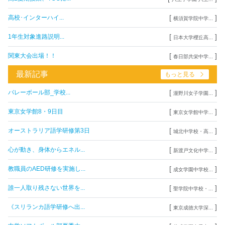
[
]
高校･インターハイ...
横須賀学院中学...
[
]
1年生対象進路説明...
日本大学櫻丘高...
[
]
関東大会出場！！
春日部共栄中学...
最新記事
もっと見る
[
]
バレーボール部_学校...
瀧野川女子学園...
[
]
東京女学館8・9日目
東京女学館中学...
[
]
オーストラリア語学研修第3日
城北中学校・高...
[
]
心が動き、身体からエネル...
新渡戸文化中学...
[
]
教職員のAED研修を実施し...
成女学園中学校...
[
]
誰一人取り残さない世界を...
聖学院中学校・...
[
]
《スリランカ語学研修へ出...
東京成徳大学深...