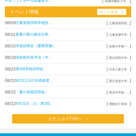
[
]
中学ソフトボール部夏季大...
佼成学園女子中...
イベント情報
もっと見る
08/09
[
]
立教英国学院学校説...
立教英国学院...
08/11
[
]
真夏の夜の納涼企画...
大妻多摩中学...
08/15
[
]
学校説明会（夏期実施）
拓殖大学第一...
08/18
[
]
高校校内見学会（中...
明治学院中学...
08/22
[
]
第4回学校説明会
日本工業大学...
08/22
[
]
8/22(土)10:30高校普...
国立音楽大学...
08/22
[
]
『夏の高校説明会』
明法中学校・...
08/22
[
]
8月22日（土）第2回...
潤徳女子高等...
エデュログTOPへ