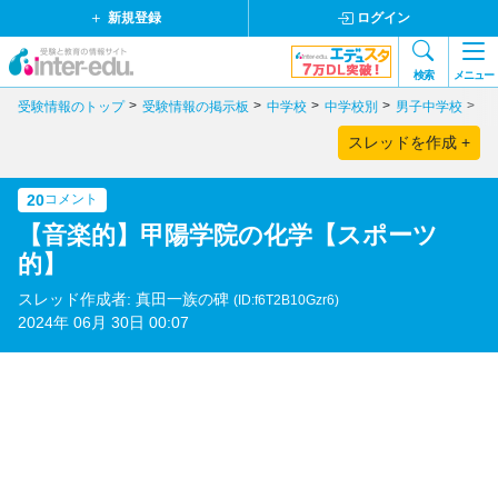
新規登録
ログイン
検索
メニュー
受験情報のトップ
受験情報の掲示板
中学校
中学校別
男子中学校
兵
スレッドを作成 +
20
コメント
【音楽的】甲陽学院の化学【スポーツ
的】
スレッド作成者: 真田一族の碑
(ID:f6T2B10Gzr6)
2024年 06月 30日 00:07