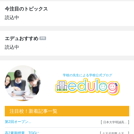
今注目のトピックス
読込中
エデュおすすめ
読込中
学校の先生による学校公式ブログ
注目校！新着記事一覧
[
]
第2回オープン...
日本大学明誠高...
[
]
高2夏期授業、TGGに...
八王子学園 八王...