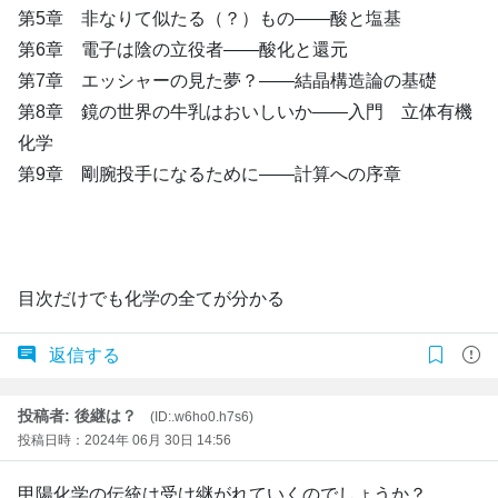
第5章 非なりて似たる（？）もの――酸と塩基
第6章 電子は陰の立役者――酸化と還元
第7章 エッシャーの見た夢？――結晶構造論の基礎
第8章 鏡の世界の牛乳はおいしいか――入門 立体有機
化学
第9章 剛腕投手になるために――計算への序章
目次だけでも化学の全てが分かる
返信する
投稿者: 後継は？
(ID:.w6ho0.h7s6)
投稿日時：2024年 06月 30日 14:56
甲陽化学の伝統は受け継がれていくのでしょうか？