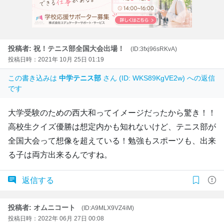
投稿者: 祝！テニス部全国大会出場！
(ID:3fxj96sRKvA)
投稿日時：2021年 10月 25日 01:19
この書き込みは
中学テニス部
さん (ID: WKS89KgVE2w) への返信
です
大学受験のための西大和ってイメージだったから驚き！！
高校生クイズ優勝は想定内かも知れないけど、テニス部が
全国大会って想像を超えている！勉強もスポーツも、出来
る子は両方出来るんですね。
返信する
投稿者: オムニコート
(ID:A9MLX9VZ4iM)
投稿日時：2022年 06月 27日 00:08