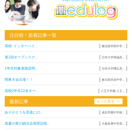
注目校！新着記事一覧
[
]
高校･インターハイ...
横須賀学院中学...
[
]
第1回オープンスク...
日本大学明誠高...
[
]
1年生対象進路説明...
日本大学櫻丘高...
[
]
関東大会出場！！
春日部共栄中学...
[
]
高校2年生12名ター...
八王子学園 八王...
最新記事
もっと見る
[
]
ありがとうを音楽にの...
成女学園中学校...
[
]
真夏の夜の納涼企画実話怪...
大妻多摩中学高...