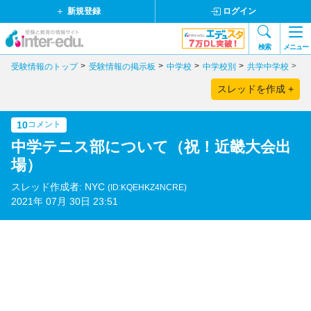
新規登録
ログイン
検索
メニュー
受験情報のトップ
受験情報の掲示板
中学校
中学校別
共学中学校
奈
スレッドを作成 +
10
コメント
中学テニス部について（祝！近畿大会出
場）
スレッド作成者: NYC
(ID:KQEHKZ4NCRE)
2021年 07月 30日 23:51