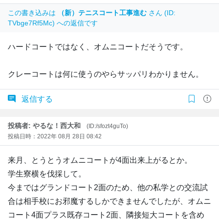
この書き込みは
（新）テニスコート工事進む
さん (ID:
TVbge7Rf5Mc) への返信です
ハードコートではなく、オムニコートだそうです。
クレーコートは何に使うのやらサッパリわかりません。
返信する
投稿者: やるな！西大和
(ID:/sfozt4guTo)
投稿日時：2022年 08月 28日 08:42
来月、とうとうオムニコートが4面出来上がるとか。
学生寮横を伐採して。
今まではグランドコート2面のため、他の私学との交流試
合は相手校にお邪魔するしかできませんでしたが、オムニ
コート4面プラス既存コート2面、隣接短大コートを含め