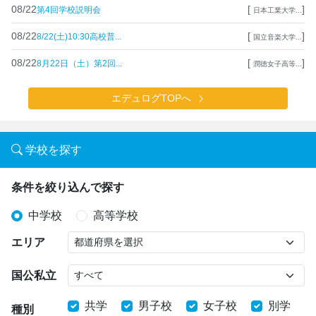
08/22
[
]
第4回学校説明会
日本工業大学...
08/22
[
]
8/22(土)10:30高校普...
国立音楽大学...
08/22
[
]
8月22日（土）第2回...
潤徳女子高等...
エデュログTOPへ
学校を探す
条件を絞り込んで探す
中学校
高等学校
エリア
国公私立
共学
男子校
女子校
別学
種別