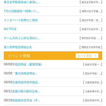
[
]
東京女学館発表会に参加し...
東京女学館中学...
[
]
7月の活動報告〜関東バト...
瀧野川女子学園...
[
]
インターハイ結果のご報告
城北中学校・高...
[
]
NO TITLE
新渡戸文化中学...
[
]
チーム力向上と絆を深めた...
聖学院中学校・...
[
]
第１回学校説明会お礼
潤徳女子高等学校
イベント情報
もっと見る
08/08
[
]
学校説明会（夏期実施）
拓殖大学第一...
08/08
[
]
『夏の高校説明会』
明法中学校・...
08/09
[
]
立教英国学院学校説...
立教英国学院...
08/11
[
]
真夏の夜の納涼企画...
大妻多摩中学...
08/18
[
]
高校校内見学会（中...
明治学院中学...