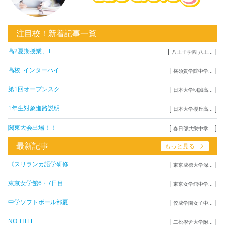
注目校！新着記事一覧
[
]
高2夏期授業、T...
八王子学園 八王...
[
]
高校･インターハイ...
横須賀学院中学...
[
]
第1回オープンスク...
日本大学明誠高...
[
]
1年生対象進路説明...
日本大学櫻丘高...
[
]
関東大会出場！！
春日部共栄中学...
最新記事
もっと見る
[
]
《スリランカ語学研修...
東京成徳大学深...
[
]
東京女学館6・7日目
東京女学館中学...
[
]
中学ソフトボール部夏...
佼成学園女子中...
[
]
NO TITLE
二松學舍大学附...