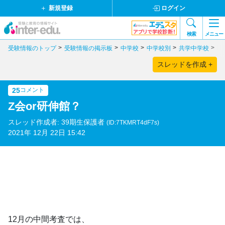
新規登録
ログイン
検索
メニュー
受験情報のトップ
受験情報の掲示板
中学校
中学校別
共学中学校
奈
スレッドを作成 +
25
コメント
Z会or研伸館？
スレッド作成者: 39期生保護者
(ID:7TKMRT4dF7s)
2021年 12月 22日 15:42
12月の中間考査では、