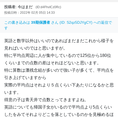
投稿者: 今はまだ
(ID:d4FhvICz0Rc)
投稿日時：2022年 02月 05日 14:33
この書き込みは
39期保護者
さん (ID: S2qz5DJYgCY) への返信で
す
英語と数学以外はいいのであればまだまだこれから様子を
見ればいいのではと思いますが。
特に平均点周辺に人が集中しているので125位から180位
くらいまでの点数の差はそれほどないと思います。
特に算数は灘残念組が多いので強い子が多くて、平均点を
引き上げていますから
実際の平均点はそれより５点くらい下あたりになるかと思
います。
得意の子は青天井で点数とってきますよね。
英語についても帰国子女がいるので平均点より5点くらい
したをみてそれよりどこを落としているのかを見極めるほ