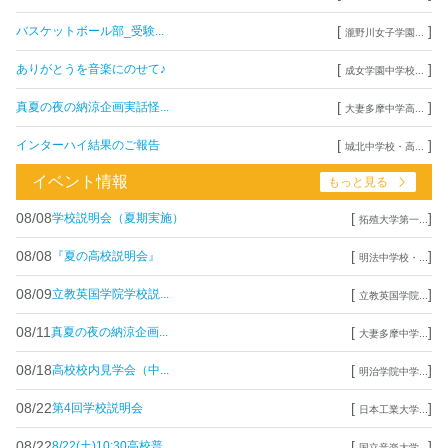
[
]
バスケットボール部_受験...
瀧野川女子学園...
[
]
ありがとうを音楽にのせて♪
成女学園中学校...
[
]
真夏の夜の納涼企画実話怪...
大妻多摩中学高...
[
]
インターハイ結果のご報告
城北中学校・高...
イベント情報
もっと見る
08/08
[
]
学校説明会（夏期実施）
拓殖大学第一...
08/08
[
]
『夏の高校説明会』
明法中学校・...
08/09
[
]
立教英国学院学校説...
立教英国学院...
08/11
[
]
真夏の夜の納涼企画...
大妻多摩中学...
08/18
[
]
高校校内見学会（中...
明治学院中学...
08/22
[
]
第4回学校説明会
日本工業大学...
08/22
[
]
8/22(土)10:30高校普...
国立音楽大学...