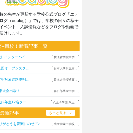
校の先生が更新する学校公式ブログ「エデ
ログ（edulog）」では、学校の日々の様子
イベント、入試情報などをブログや動画で
届けします。
注目校！新着記事一覧
[
]
校･インターハイ...
横須賀学院中学...
[
]
1回オープンスク...
日本大学明誠高...
[
]
年生対象進路説明...
日本大学櫻丘高...
[
]
東大会出場！！
春日部共栄中学...
[
]
校2年生12名ター...
八王子学園 八王...
最新記事
もっと見る
[
]
りがとうを音楽にのせて♪
成女学園中学校...