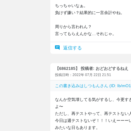
ちっちゃいなぁ。
負けず嫌い？結果的に一言余計やね。
周りから言われん？
言ってもらえんかな…それじゃ。
返信する
【6862185】 投稿者: おどおどするねえ
投稿日時：2022年 07月 22日 21:51
この書き込みは
しつもん
さん (ID: Ib/
なんか空気壊してる気がするし、今更す
よ〜
ただし、再テストやって、再テストない
今日は週テストないぞ！！！いえーーー
みたいな日もあります。