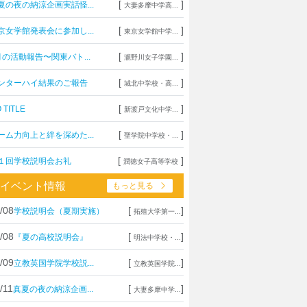
[
]
夏の夜の納涼企画実話怪...
大妻多摩中学高...
[
]
京女学館発表会に参加し...
東京女学館中学...
[
]
月の活動報告〜関東バト...
瀧野川女子学園...
[
]
ンターハイ結果のご報告
城北中学校・高...
[
]
 TITLE
新渡戸文化中学...
[
]
ーム力向上と絆を深めた...
聖学院中学校・...
[
]
１回学校説明会お礼
潤徳女子高等学校
イベント情報
もっと見る
/08
[
]
学校説明会（夏期実施）
拓殖大学第一...
/08
[
]
『夏の高校説明会』
明法中学校・...
/09
[
]
立教英国学院学校説...
立教英国学院...
/11
[
]
真夏の夜の納涼企画...
大妻多摩中学...