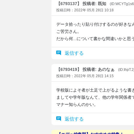
【6793137】 投稿者: 既知
(ID:WCYTg1s6
投稿日時：2022年 05月 28日 10:18
データ拾ったり貼り付けするのが好きな
ご苦労さん。
だから何...について書かな間違いかと思
返信する
【6793419】 投稿者: あのなぁ
(ID:IhpT.
投稿日時：2022年 05月 28日 14:15
学校版によそ者が土足で上がるような書
ましてや学年版なんて、他の学年関係者
マナー知らんのかい。
返信する