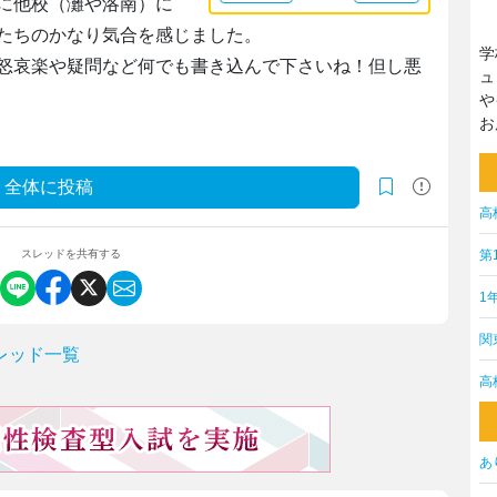
に他校（灘や洛南）に
たちのかなり気合を感じました。
学
怒哀楽や疑問など何でも書き込んで下さいね！但し悪
ュ
や
お
全体に投稿
高
第
スレッドを共有する
1
関
レッド一覧
高
あ