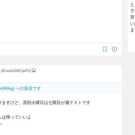
と
子
育
い
ま
(ID:asXx99CjwP2)
mO1o9RAg) への返信です
ぎますけど、原則火曜日は七限目が週テストです
人は帰っていいよ
い