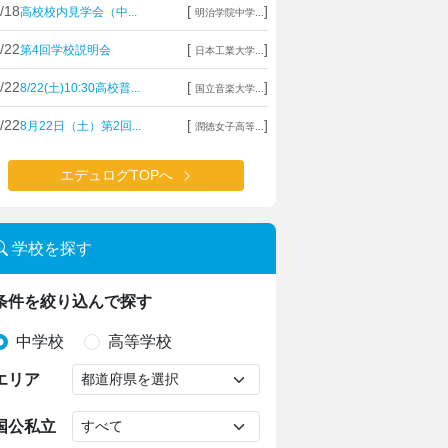
/18
[
]
高校校内見学会（中...
明治学院中学...
/22
[
]
第4回学校説明会
日本工業大学...
/22
[
]
8/22(土)10:30高校普...
国立音楽大学...
/22
[
]
8月22日（土）第2回...
潤徳女子高等...
エデュログTOPへ
学校を探す
条件を絞り込んで探す
中学校
高等学校
エリア
国公私立