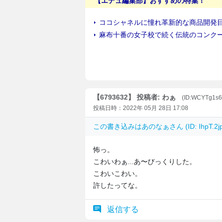
【6793632】 投稿者: わぁ
(ID:WCYTg1s6
投稿日時：2022年 05月 28日 17:08
この書き込みは
あのなぁ
さん (ID: IhpT
怖っ。
こわいわぁ...あ〜びっくりした。
こわいこわい。
許したってな。
返信する