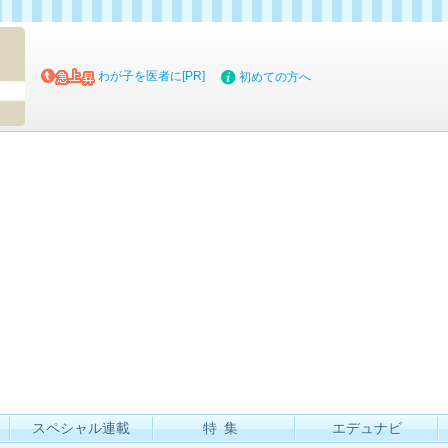
マイブッ
わが子を医者に[PR]
初めての方へ
スペシャル連載
特集
エデュナビ