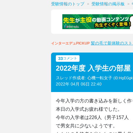
受験情報のトップ
受験情報の掲示板
髪の毛で新体験のスト
インターエデュPICKUP
33
コメント
2022年度 入学生の部屋
スレッド作成者: 心機一転女子
(ID:HgEGg
2022年 04月 06日 22:40
今年入学の方の書き込みを新しく作
本日の入学式お疲れ様でした。
今年の入学者は226人（男子157人
で男女共に少ないようです。