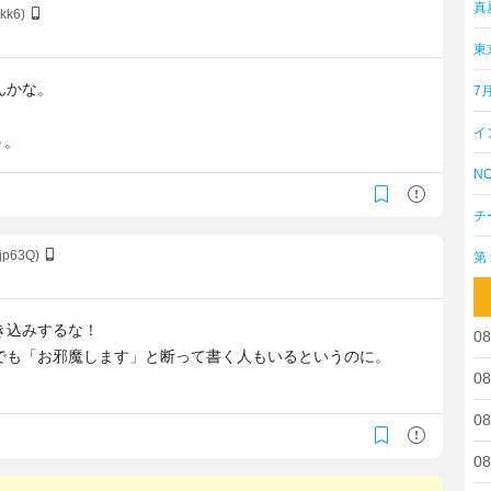
真
kk6)
東
んかな。
7
イ
う。
NO
チ
2jp63Q)
第
き込みするな！
08
でも「お邪魔します」と断って書く人もいるというのに。
08
08
08