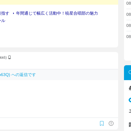
08
08
08
08
kk6)
.2jp63Q) への返信です