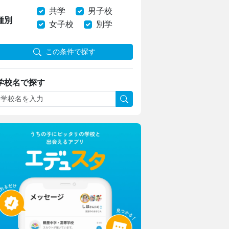
共学
男子校
種別
女子校
別学
この条件で探す
学校名で探す