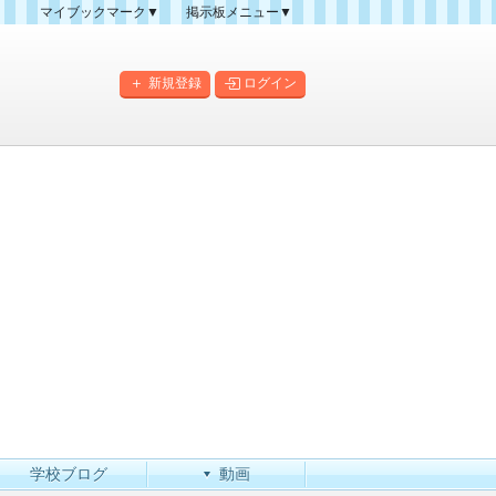
マイブックマーク▼
掲示板メニュー▼
クマーク一覧
掲示板の使い方
掲示板マップ
新規登録
ログイン
人気スレッドランキング
新規スレッド一覧
新着書き込み一覧
このカテゴリにスレッドを
作成
学校ブログ
動画