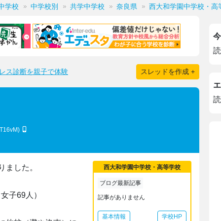
中学校
中学校別
共学中学校
奈良県
西大和学園中学校・高
今
読
レス診断を親子で体験
スレッドを作成 +
エ
読
kT16vM)
りました。
西大和学園中学校・高等学校
ブログ最新記事
 女子69人）
記事がありません
基本情報
学校HP