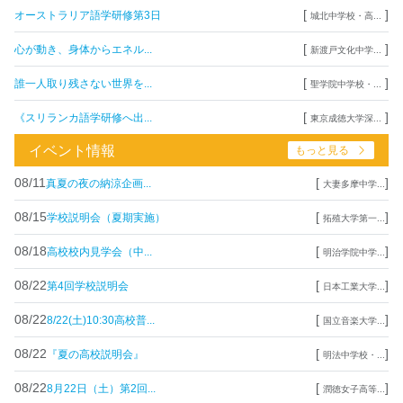
[
]
オーストラリア語学研修第3日
城北中学校・高...
[
]
心が動き、身体からエネル...
新渡戸文化中学...
[
]
誰一人取り残さない世界を...
聖学院中学校・...
[
]
《スリランカ語学研修へ出...
東京成徳大学深...
イベント情報
もっと見る
08/11
[
]
真夏の夜の納涼企画...
大妻多摩中学...
08/15
[
]
学校説明会（夏期実施）
拓殖大学第一...
08/18
[
]
高校校内見学会（中...
明治学院中学...
08/22
[
]
第4回学校説明会
日本工業大学...
08/22
[
]
8/22(土)10:30高校普...
国立音楽大学...
08/22
[
]
『夏の高校説明会』
明法中学校・...
08/22
[
]
8月22日（土）第2回...
潤徳女子高等...