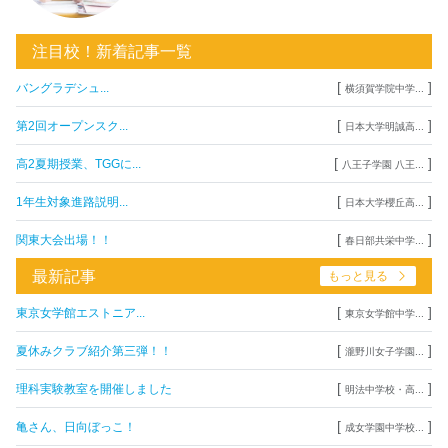
注目校！新着記事一覧
[
]
バングラデシュ...
横須賀学院中学...
[
]
第2回オープンスク...
日本大学明誠高...
[
]
高2夏期授業、TGGに...
八王子学園 八王...
[
]
1年生対象進路説明...
日本大学櫻丘高...
[
]
関東大会出場！！
春日部共栄中学...
最新記事
もっと見る
[
]
東京女学館エストニア...
東京女学館中学...
[
]
夏休みクラブ紹介第三弾！！
瀧野川女子学園...
[
]
理科実験教室を開催しました
明法中学校・高...
[
]
亀さん、日向ぼっこ！
成女学園中学校...