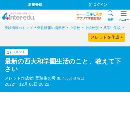
新規登録
ログイン
検索
メニュー
受験情報のトップ
受験情報の掲示板
中学校
中学校別
共学中学校
奈
スレッドを作成 +
17
コメント
最新の西大和学園生活のこと、教えて下
さい
スレッド作成者: 受験生の母
(ID:nL36gIJHI2E)
2022年 12月 06日 20:22