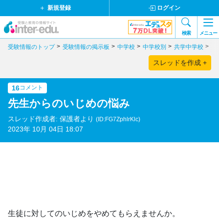
新規登録
ログイン
検索
メニュー
受験情報のトップ
受験情報の掲示板
中学校
中学校別
共学中学校
奈
スレッドを作成 +
16
コメント
先生からのいじめの悩み
スレッド作成者: 保護者より
(ID:FG7ZphlrKlc)
2023年 10月 04日 18:07
生徒に対してのいじめをやめてもらえませんか。