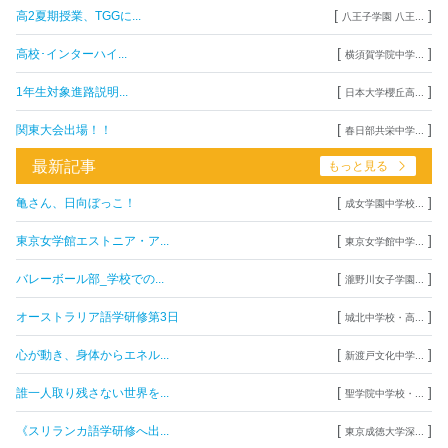
[
]
高2夏期授業、TGGに...
八王子学園 八王...
[
]
高校･インターハイ...
横須賀学院中学...
[
]
1年生対象進路説明...
日本大学櫻丘高...
[
]
関東大会出場！！
春日部共栄中学...
最新記事
もっと見る
[
]
亀さん、日向ぼっこ！
成女学園中学校...
[
]
東京女学館エストニア・ア...
東京女学館中学...
[
]
バレーボール部_学校での...
瀧野川女子学園...
[
]
オーストラリア語学研修第3日
城北中学校・高...
[
]
心が動き、身体からエネル...
新渡戸文化中学...
[
]
誰一人取り残さない世界を...
聖学院中学校・...
[
]
《スリランカ語学研修へ出...
東京成徳大学深...