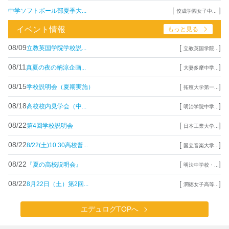
[
]
中学ソフトボール部夏季大...
佼成学園女子中...
イベント情報
もっと見る
08/09
[
]
立教英国学院学校説...
立教英国学院...
08/11
[
]
真夏の夜の納涼企画...
大妻多摩中学...
08/15
[
]
学校説明会（夏期実施）
拓殖大学第一...
08/18
[
]
高校校内見学会（中...
明治学院中学...
08/22
[
]
第4回学校説明会
日本工業大学...
08/22
[
]
8/22(土)10:30高校普...
国立音楽大学...
08/22
[
]
『夏の高校説明会』
明法中学校・...
08/22
[
]
8月22日（土）第2回...
潤徳女子高等...
エデュログTOPへ