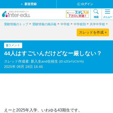
新規登録
ログイン
検索
メニュー
受験情報のトップ
受験情報の掲示板
中学校
中学校別
共学中学校
奈
スレッドを作成 +
9
コメント
44人はすごいんだけどなー厳しない？
スレッド作成者: 新入生and在校生
(ID:s2EeYzClnYk)
2025年 08月 18日 16:46
えーと2025年入学、いわゆる43期生です。