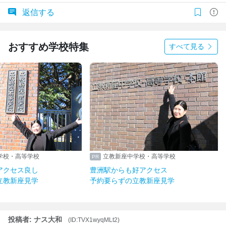
返信する
おすすめ学校特集
すべて見る
学校・高等学校
立教新座中学校・高等学校
アクセス良し
豊洲駅からも好アクセス
立教新座見学
予約要らずの立教新座見学
投稿者: ナス大和
(ID:TVX1wyqMLt2)