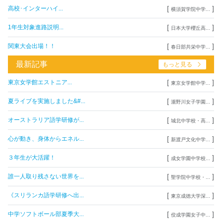
[
]
高校･インターハイ...
横須賀学院中学...
[
]
1年生対象進路説明...
日本大学櫻丘高...
[
]
関東大会出場！！
春日部共栄中学...
最新記事
もっと見る
[
]
東京女学館エストニア...
東京女学館中学...
[
]
夏ライブを実施しました&#...
瀧野川女子学園...
[
]
オーストラリア語学研修が...
城北中学校・高...
[
]
心が動き、身体からエネル...
新渡戸文化中学...
[
]
３年生が大活躍！
成女学園中学校...
[
]
誰一人取り残さない世界を...
聖学院中学校・...
[
]
《スリランカ語学研修へ出...
東京成徳大学深...
[
]
中学ソフトボール部夏季大...
佼成学園女子中...