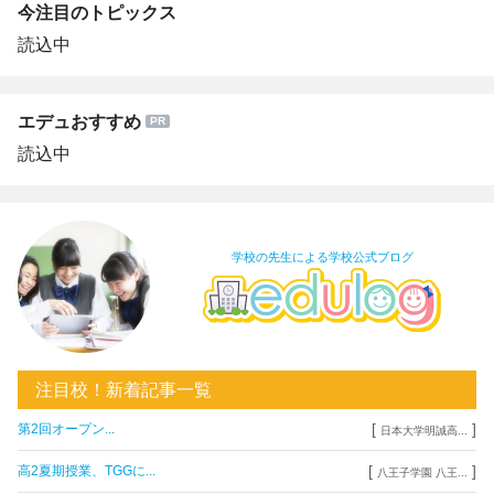
今注目のトピックス
読込中
エデュおすすめ
読込中
学校の先生による学校公式ブログ
注目校！新着記事一覧
[
]
第2回オープン...
日本大学明誠高...
[
]
高2夏期授業、TGGに...
八王子学園 八王...