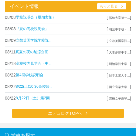
イベント情報
もっと見る
08/08
[
]
学校説明会（夏期実施）
拓殖大学第一...
08/08
[
]
『夏の高校説明会』
明法中学校・...
08/09
[
]
立教英国学院学校説...
立教英国学院...
08/11
[
]
真夏の夜の納涼企画...
大妻多摩中学...
08/18
[
]
高校校内見学会（中...
明治学院中学...
08/22
[
]
第4回学校説明会
日本工業大学...
08/22
[
]
8/22(土)10:30高校普...
国立音楽大学...
08/22
[
]
8月22日（土）第2回...
潤徳女子高等...
エデュログTOPへ
学校を探す