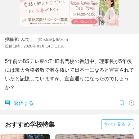
投稿者: んで、
(ID:kJekQz9Azoo)
投稿日時：2026年 03月 14日 13:20
5年前のBSテレ東のTHE名門校の番組中、理事長が5年後
には東大合格者数で灘を抜いて日本一になると宣言されて
いたと記憶していますが、宣言通りになったのでしょう
か？
返信する
おすすめ学校特集
すべて見る