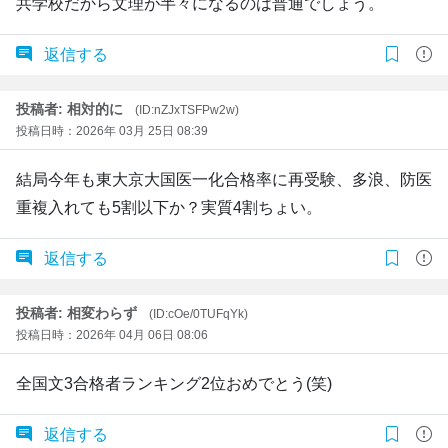
共学校だから文理が半々になるのは普通でしょう。
返信する
投稿者: 相対的に
(ID:nZJxTSFPw2w)
投稿日時：2026年 03月 25日 08:39
結局今年も東大京大国医一化合格率に再受験、多浪、防医
重複入れても5割以下か？実質4割ちょい。
返信する
投稿者: 相変わらず
(ID:cOe/0TUFqYk)
投稿日時：2026年 04月 06日 08:06
全国文3合格者ランキング2位おめでとう(笑)
返信する