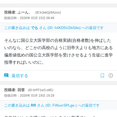
投稿者: ふーん、
(ID:kJekQz9Azoo)
投稿日時：2026年 03月 15日 08:46
この書き込みは
でも
さん (ID: h4KD5U2bSAo) への返信です
そんなに国公立大医学部の合格実績(合格者数)を伸ばした
いのなら、どこかの高校のように旧帝大よりも地方にある
偏差値低めの国公立大医学部を受けさせるよう生徒に進学
指導すればいいのに。
返信する
投稿者: 回答
(ID:0rFF1wS.o8E)
投稿日時：2026年 03月 19日 19:29
この書き込みは
RR
さん (ID: FWuxrSPLge.) への返信です