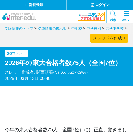
新規登録
ログイン
検索
メニュー
受験情報のトップ
受験情報の掲示板
中学校
中学校別
共学中学校
奈
スレッドを作成 +
20
コメント
2026年の東大合格者数75人（全国7位）
スレッド作成者: 関西頑張れ
(ID:k4bgSPjQiWg)
2026年 03月 13日 00:40
今年の東大合格者数75人（全国7位）には正直、驚きまし