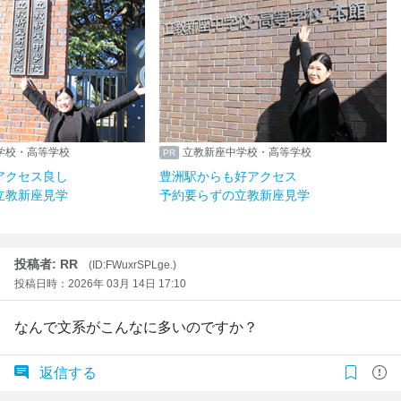
学校・高等学校
立教新座中学校・高等学校
アクセス良し
豊洲駅からも好アクセス
立教新座見学
予約要らずの立教新座見学
投稿者: RR
(ID:FWuxrSPLge.)
投稿日時：2026年 03月 14日 17:10
なんで文系がこんなに多いのですか？
返信する