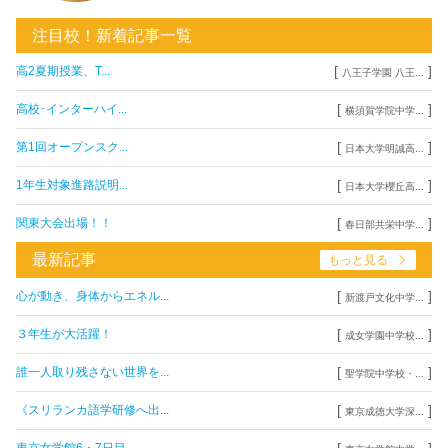
注目校！新着記事一覧
[
]
高2夏期授業、T...
八王子学園 八王...
[
]
高校･インターハイ...
横須賀学院中学...
[
]
第1回オープンスク...
日本大学明誠高...
[
]
1年生対象進路説明...
日本大学櫻丘高...
[
]
関東大会出場！！
春日部共栄中学...
最新記事
もっと見る
[
]
心が動き、身体からエネル...
新渡戸文化中学...
[
]
３年生が大活躍！
成女学園中学校...
[
]
誰一人取り残さない世界を...
聖学院中学校・...
[
]
《スリランカ語学研修へ出...
東京成徳大学深...
[
]