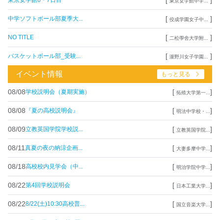
東京女学館6・7日目
東京女学館中学...
[
]
中学ソフトボール部夏季大...
佼成学園女子中...
[
]
NO TITLE
二松學舍大学附...
[
]
バスケットボール部_受験...
瀧野川女子学園...
イベント情報
もっと見る
08/08
[
]
学校説明会（夏期実施）
拓殖大学第一...
08/08
[
]
『夏の高校説明会』
明法中学校・...
08/09
[
]
立教英国学院学校説...
立教英国学院...
08/11
[
]
真夏の夜の納涼企画...
大妻多摩中学...
08/18
[
]
高校校内見学会（中...
明治学院中学...
08/22
[
]
第4回学校説明会
日本工業大学...
08/22
[
]
8/22(土)10:30高校普...
国立音楽大学...