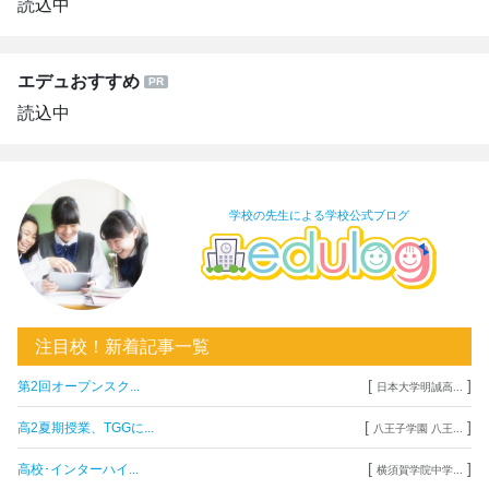
読込中
エデュおすすめ
読込中
学校の先生による学校公式ブログ
注目校！新着記事一覧
[
]
第2回オープンスク...
日本大学明誠高...
[
]
高2夏期授業、TGGに...
八王子学園 八王...
[
]
高校･インターハイ...
横須賀学院中学...