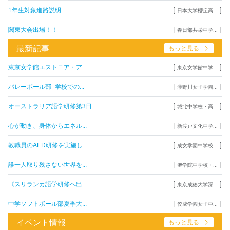
[
]
1年生対象進路説明...
日本大学櫻丘高...
[
]
関東大会出場！！
春日部共栄中学...
最新記事
もっと見る
[
]
東京女学館エストニア・ア...
東京女学館中学...
[
]
バレーボール部_学校での...
瀧野川女子学園...
[
]
オーストラリア語学研修第3日
城北中学校・高...
[
]
心が動き、身体からエネル...
新渡戸文化中学...
[
]
教職員のAED研修を実施し...
成女学園中学校...
[
]
誰一人取り残さない世界を...
聖学院中学校・...
[
]
《スリランカ語学研修へ出...
東京成徳大学深...
[
]
中学ソフトボール部夏季大...
佼成学園女子中...
イベント情報
もっと見る