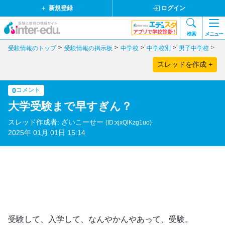
新規登録
ログイン
検索
メニュー
受験情報のトップ
受験情報の掲示板
中学校
中学校別
男子中学校
京
スレッドを作成 +
0
コメント
大学受験まで早すぎん？
スレッド作成者: ざいこーせー
(ID:xjxQlKzg1uo)
2025年 01月 01日 15:14
受験して、入学して、なんやかんやあって、受験。