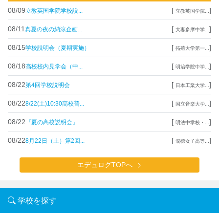
08/09
[
]
立教英国学院学校説...
立教英国学院...
08/11
[
]
真夏の夜の納涼企画...
大妻多摩中学...
08/15
[
]
学校説明会（夏期実施）
拓殖大学第一...
08/18
[
]
高校校内見学会（中...
明治学院中学...
08/22
[
]
第4回学校説明会
日本工業大学...
08/22
[
]
8/22(土)10:30高校普...
国立音楽大学...
08/22
[
]
『夏の高校説明会』
明法中学校・...
08/22
[
]
8月22日（土）第2回...
潤徳女子高等...
エデュログTOPへ
学校を探す