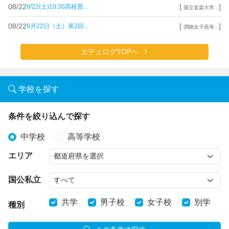
08/22
[
]
8/22(土)10:30高校普...
国立音楽大学...
08/22
[
]
8月22日（土）第2回...
潤徳女子高等...
エデュログTOPへ
学校を探す
条件を絞り込んで探す
中学校
高等学校
エリア
国公私立
共学
男子校
女子校
別学
種別