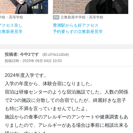
学校・高等学校
立教新座中学校・高等学校
アクセス良し
豊洲駅からも好アクセス
立教新座見学
予約要らずの立教新座見学
投稿者: 今中2です
(ID:zI74x1cIZo6)
投稿日時：2025年 09月 04日 10:03
2024年度入学です。
入学の年度から、体験合宿になりました。
宿泊は研修センターのような宿泊施設でした。人数の関係
で2つの施設に分散しての合宿でしたが、綺麗好きな息子
も特に不満を言っていませんでしたよ。
施設からの食事のアレルギーのアンケートや健康調査もあ
りましたので、アレルギーがある場合は事前に相談出来る