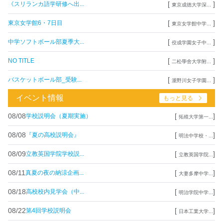
[
]
《スリランカ語学研修へ出...
東京成徳大学深...
[
]
東京女学館6・7日目
東京女学館中学...
[
]
中学ソフトボール部夏季大...
佼成学園女子中...
[
]
NO TITLE
二松學舍大学附...
[
]
バスケットボール部_受験...
瀧野川女子学園...
イベント情報
もっと見る
08/08
[
]
学校説明会（夏期実施）
拓殖大学第一...
08/08
[
]
『夏の高校説明会』
明法中学校・...
08/09
[
]
立教英国学院学校説...
立教英国学院...
08/11
[
]
真夏の夜の納涼企画...
大妻多摩中学...
08/18
[
]
高校校内見学会（中...
明治学院中学...
08/22
[
]
第4回学校説明会
日本工業大学...