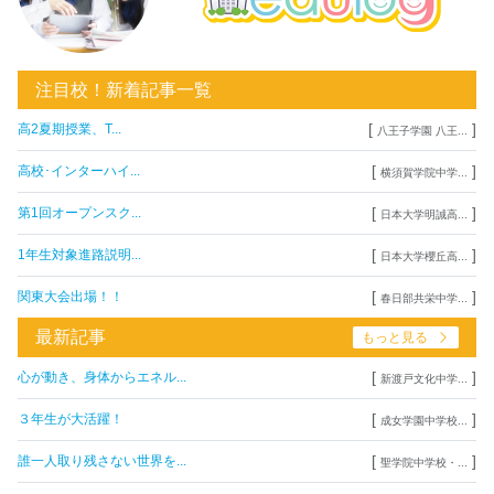
注目校！新着記事一覧
[
]
高2夏期授業、T...
八王子学園 八王...
[
]
高校･インターハイ...
横須賀学院中学...
[
]
第1回オープンスク...
日本大学明誠高...
[
]
1年生対象進路説明...
日本大学櫻丘高...
[
]
関東大会出場！！
春日部共栄中学...
最新記事
もっと見る
[
]
心が動き、身体からエネル...
新渡戸文化中学...
[
]
３年生が大活躍！
成女学園中学校...
[
]
誰一人取り残さない世界を...
聖学院中学校・...