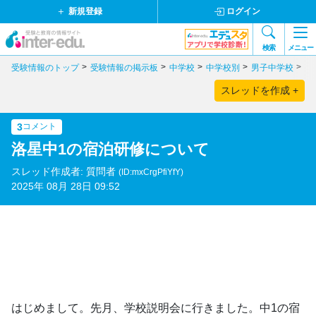
新規登録
ログイン
検索
メニュー
受験情報のトップ
受験情報の掲示板
中学校
中学校別
男子中学校
京
スレッドを作成 +
3
コメント
洛星中1の宿泊研修について
スレッド作成者: 質問者
(ID:mxCrgPfiYfY)
2025年 08月 28日 09:52
はじめまして。先月、学校説明会に行きました。中1の宿