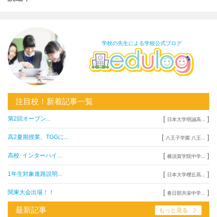
学校の先生による学校公式ブログ
注目校！新着記事一覧
[
]
第2回オープン...
日本大学明誠高...
[
]
高2夏期授業、TGGに...
八王子学園 八王...
[
]
高校･インターハイ...
横須賀学院中学...
[
]
1年生対象進路説明...
日本大学櫻丘高...
[
]
関東大会出場！！
春日部共栄中学...
最新記事
もっと見る