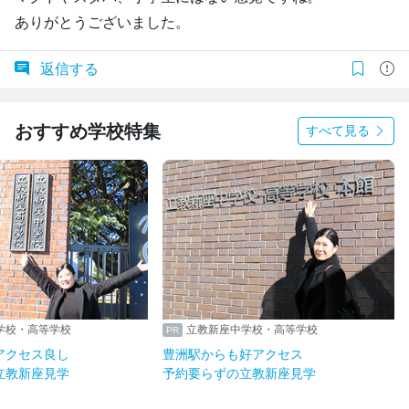
ありがとうございました。
返信する
おすすめ学校特集
すべて見る
学校・高等学校
立教新座中学校・高等学校
アクセス良し
豊洲駅からも好アクセス
立教新座見学
予約要らずの立教新座見学