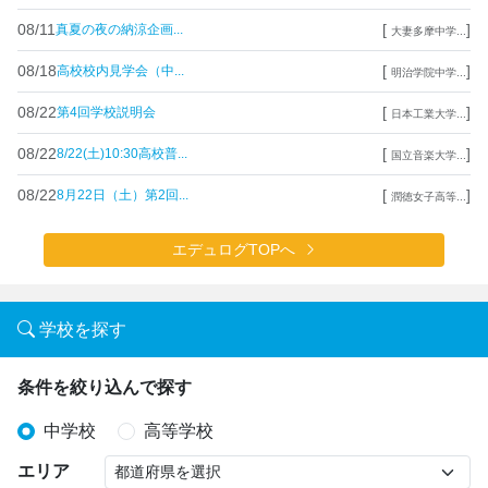
08/11
[
]
真夏の夜の納涼企画...
大妻多摩中学...
08/18
[
]
高校校内見学会（中...
明治学院中学...
08/22
[
]
第4回学校説明会
日本工業大学...
08/22
[
]
8/22(土)10:30高校普...
国立音楽大学...
08/22
[
]
8月22日（土）第2回...
潤徳女子高等...
エデュログTOPへ
学校を探す
条件を絞り込んで探す
中学校
高等学校
エリア