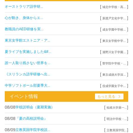
[
]
オーストラリア語学研...
城北中学校・高...
[
]
心が動き、身体からエ...
新渡戸文化中学...
[
]
教職員のAED研修を実...
成女学園中学校...
[
]
東京女学館エストニア・ア...
東京女学館中学...
[
]
夏ライブを実施しました&#...
瀧野川女子学園...
[
]
誰一人取り残さない世界を...
聖学院中学校・...
[
]
《スリランカ語学研修へ出...
東京成徳大学深...
[
]
中学ソフトボール部夏季大...
佼成学園女子中...
イベント情報
もっと見る
08/08
[
]
学校説明会（夏期実施）
拓殖大学第一...
08/08
[
]
『夏の高校説明会』
明法中学校・...
08/09
[
]
立教英国学院学校説...
立教英国学院...