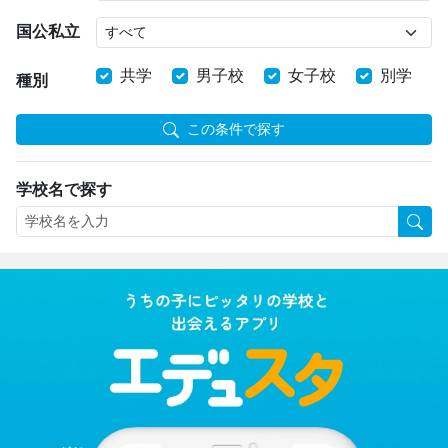
国公私立
共学
男子校
女子校
別学
種別
この条件で探す
学校名で探す