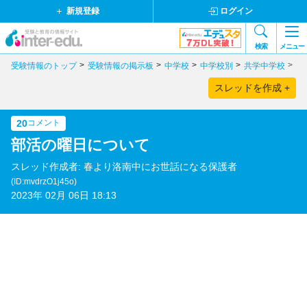
新規登録
ログイン
検索
メニュー
受験情報のトップ
受験情報の掲示板
中学校
中学校別
共学中学校
京
スレッドを作成 +
20
コメント
部活の曜日について
スレッド作成者: 春より洛南中にお世話になる保護者
(ID:mvdrzO1j45o)
2023年 02月 06日 18:13