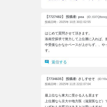
【7727482】 投稿者: pea
(ID:.lGI7QItww
投稿日時：2025年 10月 30日 02:55
はじめて質問させて頂きます。
洛南空探求で努力して上位層に入れば、
中受後なかなかペースが上がらず、、や
す。
返信する
【7734635】 投稿者: さしすせそ
(ID:Y
投稿日時：2025年 11月 22日 07:04
最上位なら東大に受かる人も居ます
上位層なら京大や地方医（滋賀医など）
いずれも大変ではあるとは思いますが