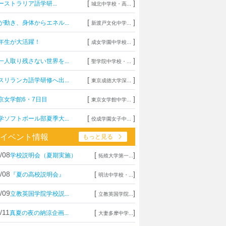
[
]
ーストラリア語学研...
城北中学校・高...
[
]
が動き、身体からエネル...
新渡戸文化中学...
[
]
年生が大活躍！
成女学園中学校...
[
]
一人取り残さない世界を...
聖学院中学校・...
[
]
スリランカ語学研修へ出...
東京成徳大学深...
[
]
京女学館6・7日目
東京女学館中学...
[
]
学ソフトボール部夏季大...
佼成学園女子中...
イベント情報
もっと見る
/08
[
]
学校説明会（夏期実施）
拓殖大学第一...
/08
[
]
『夏の高校説明会』
明法中学校・...
/09
[
]
立教英国学院学校説...
立教英国学院...
/11
[
]
真夏の夜の納涼企画...
大妻多摩中学...