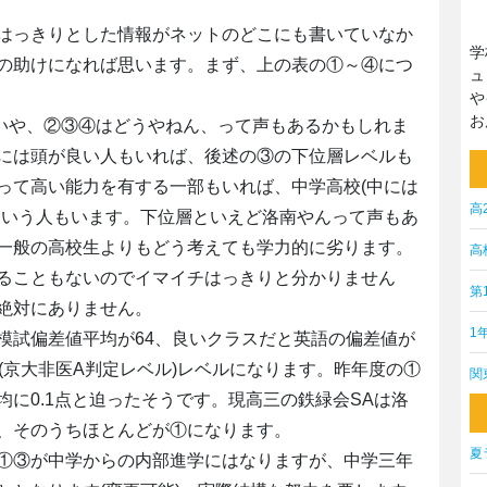
はっきりとした情報がネットのどこにも書いていなか
学
の助けになれば思います。まず、上の表の①～④につ
ュ
や
お
。いや、②③④はどうやねん、って声もあるかもしれま
には頭が良い人もいれば、後述の③の下位層レベルも
って高い能力を有する一部もいれば、中学高校(中には
高
という人もいます。下位層といえど洛南やんって声もあ
一般の高校生よりもどう考えても学力的に劣ります。
高
ることもないのでイマイチはっきりと分かりません
第
絶対にありません。
1
模試偏差値平均が64、良いクラスだと英語の偏差値が
(京大非医A判定レベル)レベルになります。昨年度の①
関
に0.1点と迫ったそうです。現高三の鉄緑会SAは洛
、そのうちほとんどが①になります。
夏
①③が中学からの内部進学にはなりますが、中学三年