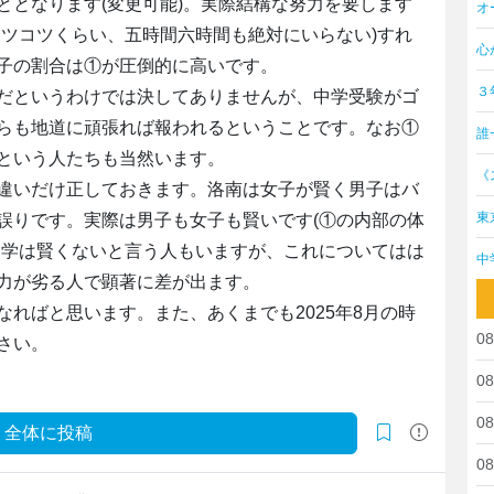
ととなります(変更可能)。実際結構な努力を要します
オ
コツコツくらい、五時間六時間も絶対にいらない)すれ
心
子の割合は①が圧倒的に高いです。
３
だというわけでは決してありませんが、中学受験がゴ
らも地道に頑張れば報われるということです。なお①
誰
という人たちも当然います。
《
違いだけ正しておきます。洛南は女子が賢く男子はバ
東
誤りです。実際は男子も女子も賢いです(①の内部の体
進学は賢くないと言う人もいますが、これについてはは
中
力が劣る人で顕著に差が出ます。
ればと思います。また、あくまでも2025年8月の時
08
さい。
08
08
全体に投稿
08