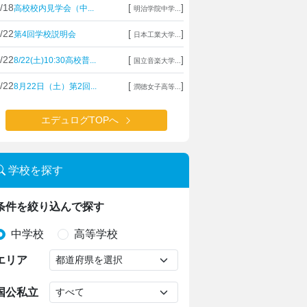
/18
[
]
高校校内見学会（中...
明治学院中学...
/22
[
]
第4回学校説明会
日本工業大学...
/22
[
]
8/22(土)10:30高校普...
国立音楽大学...
/22
[
]
8月22日（土）第2回...
潤徳女子高等...
エデュログTOPへ
学校を探す
条件を絞り込んで探す
中学校
高等学校
エリア
国公私立