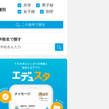
共学
男子校
種別
女子校
別学
この条件で探す
学校名で探す