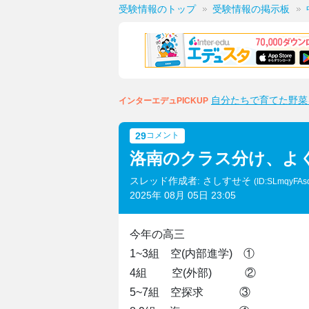
受験情報のトップ
受験情報の掲示板
自分たちで育てた野菜
インターエデュPICKUP
29
コメント
洛南のクラス分け、よ
スレッド作成者: さしすせそ
(ID:SLmqyFAs
2025年 08月 05日 23:05
今年の高三
1~3組 空(内部進学) ①
4組 空(外部) ②
5~7組 空探求 ③