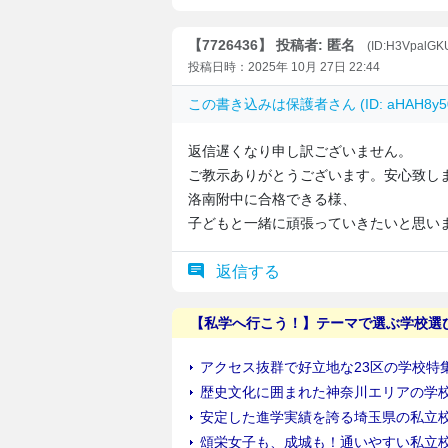
【7726436】 投稿者: 匿名
(ID:H3VpalGK
投稿日時：2025年 10月 27日 22:44
この書き込みは
保護者
さん (ID: aHAH8
返信遅くなり申し訳ございません。
ご教示ありがとうございます。安心致し
洛南附中に合格できる様、
子どもと一緒に頑張っていきたいと思い
返信する