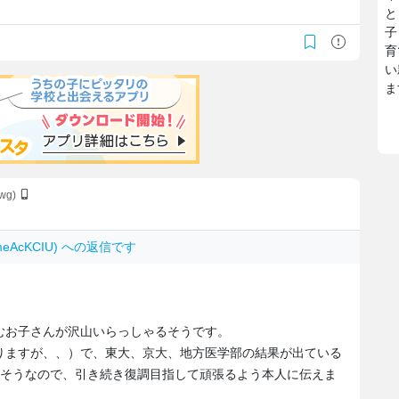
と
子
育
い
ま
wwg)
xmeAcKCIU) への返信です
。
むお子さんが沢山いらっしゃるそうです。
りますが、、）で、東大、京大、地方医学部の結果が出ている
るそうなので、引き続き復調目指して頑張るよう本人に伝えま