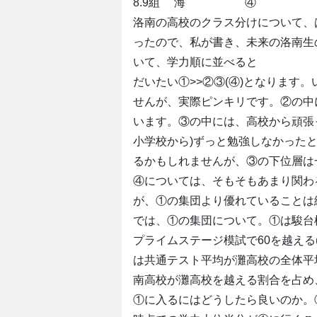
8.9組 海 ④
洛南の高校のクラス分けについて、
ったので、私が書き、未来の洛南生
いて、学力順に並べると
だいたい①>>②③(④)となります
せんが、実際ピンキリです。②の中
います。③の中には、高校から頑張
小学校から)ずっと勉強しなかった
るかもしれませんが、③の下位層は
④については、そもそもあまり関わ
が、①の集団より優れていることは
では、①の集団について。①は駿台
プライムステージ模試で60を越える
は共通テスト平均が灘高校の全体平均
南高校が灘高校を越える割合を占め
①に入るにはどうしたら良いのか。