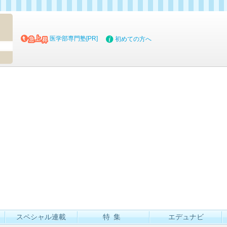
マイブッ
医学部専門塾[PR]
初めての方へ
スペシャル連載
特集
エデュナビ