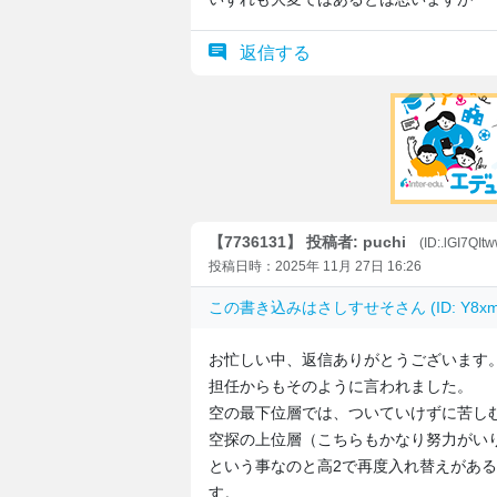
返信する
【7736131】 投稿者: puchi
(ID:.lGI7QIt
投稿日時：2025年 11月 27日 16:26
この書き込みは
さしすせそ
さん (ID: Y8
お忙しい中、返信ありがとうございます
担任からもそのように言われました。
空の最下位層では、ついていけずに苦し
空探の上位層（こちらもかなり努力がい
という事なのと高2で再度入れ替えがあ
す。