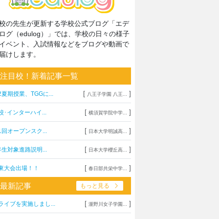
校の先生が更新する学校公式ブログ「エデ
ログ（edulog）」では、学校の日々の様子
イベント、入試情報などをブログや動画で
届けします。
注目校！新着記事一覧
[
]
2夏期授業、TGGに...
八王子学園 八王...
[
]
校･インターハイ...
横須賀学院中学...
[
]
1回オープンスク...
日本大学明誠高...
[
]
年生対象進路説明...
日本大学櫻丘高...
[
]
東大会出場！！
春日部共栄中学...
最新記事
もっと見る
[
]
ライブを実施しまし...
瀧野川女子学園...