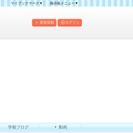
マイブックマーク▼
掲示板メニュー▼
クマーク一覧
掲示板の使い方
掲示板マップ
新規登録
ログイン
人気スレッドランキング
新規スレッド一覧
新着書き込み一覧
このカテゴリにスレッドを
作成
学校ブログ
動画