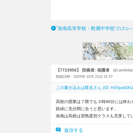
"洛南高等学校・附属中学校"のスレ
【7723958】 投稿者: 保護者
(ID:aHAH8y
投稿日時：2025年 10月 21日 21:37
この書き込みは
匿名
さん (ID: H3Vpal
高校の授業は７限でも３時40分には終わ
鉄緑に充分間に合うと思います。
洛南は高校は習熟度別クラスも充実して
返信する