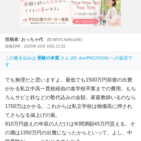
投稿者: おっちゃ代
(ID:WSYLSwNcqXE)
投稿日時：2025年 03月 16日 21:22
この書き込みは
受験の本質
さん (ID: dunPKC/VVJA) への返信で
す
でも無理だと思いますよ。最低でも1500万円前後の出費
がかる私立中高一貫校経由の進学校卒業までの費用。もち
ろんサピと鉄などの塾代込みの金額。家庭教師いるのなら
1700万はかかる。これからは私立学校は物価高に押され
てさらなる値上げの嵐。
910万円超えの年収の人だけは年間満額45万円貰える。そ
の層は1350万円の出費になったからといって、よし、中