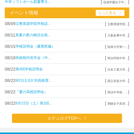
[
]
中学ソフトボール部夏季大...
佼成学園女子中...
イベント情報
もっと見る
08/09
[
]
立教英国学院学校説...
立教英国学院...
08/11
[
]
真夏の夜の納涼企画...
大妻多摩中学...
08/15
[
]
学校説明会（夏期実施）
拓殖大学第一...
08/18
[
]
高校校内見学会（中...
明治学院中学...
08/22
[
]
第4回学校説明会
日本工業大学...
08/22
[
]
8/22(土)10:30高校普...
国立音楽大学...
08/22
[
]
『夏の高校説明会』
明法中学校・...
08/22
[
]
8月22日（土）第2回...
潤徳女子高等...
エデュログTOPへ