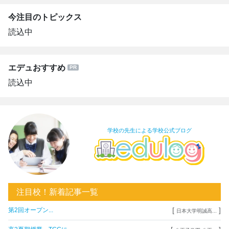
今注目のトピックス
読込中
エデュおすすめ
読込中
学校の先生による学校公式ブログ
注目校！新着記事一覧
[
]
第2回オープン...
日本大学明誠高...