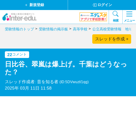
新規登録
ログイン
検索
メニュー
受験情報のトップ
受験情報の掲示板
高等学校
公立高校受験情報 地域別
スレッドを作成 +
22
コメント
日比谷、翠嵐は爆上げ。千葉はどうなっ
た？
スレッド作成者: 昔を知る者
(ID:5DVwuzt/1qg)
2025年 03月 11日 11:58