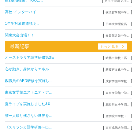
[
]
高2夏期授業、TGGに...
八王子学園 八王...
[
]
高校･インターハイ...
横須賀学院中学...
[
]
1年生対象進路説明...
日本大学櫻丘高...
[
]
関東大会出場！！
春日部共栄中学...
最新記事
もっと見る
[
]
オーストラリア語学研修第3日
城北中学校・高...
[
]
心が動き、身体からエネル...
新渡戸文化中学...
[
]
教職員のAED研修を実施し...
成女学園中学校...
[
]
東京女学館エストニア・ア...
東京女学館中学...
[
]
夏ライブを実施しました&#...
瀧野川女子学園...
[
]
誰一人取り残さない世界を...
聖学院中学校・...
[
]
《スリランカ語学研修へ出...
東京成徳大学深...