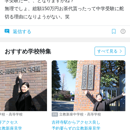
学受験だー、、となりますかね？
無理でしょ、総額150万円お茶代貰ったって中学受験に舵
切る理由になりようがない。笑
返信する
おすすめ学校特集
すべて見る
学校・高等学校
立教新座中学校・高等学校
好アクセス
吉祥寺駅からアクセス良し
立教新座見学
予約要らずの立教新座見学