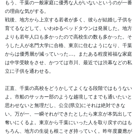
もう、千葉の一般家庭に優秀な人がいないというのが一番
の理由な気がする。
戦後、地方から上京する若者が多く、彼らが結婚し子供を
育てるなどして、いわゆるベッドタウンは発展した。地方
よりも若年人口も多かったので高校生の数も多かった。そ
うした人が名門大学に合格、東京に住むようになり、千葉
からは優秀層が減っていった…。またある程度裕福な家庭
は中学受験をさせ、かつては市川、最近では渋幕などの私
立に子供を通わせる。
正直、千葉の高校をどうかしてよくなる段階ではもうない
よ。市船のサッカー部のような越境してまでも通いたいと
思わせないと無理だし、公立(県立)にそれは絶対できな
い。万が一、一瞬それができたとしたら東京が本気出して
奪いにくるよ。東京から千葉にいった人を取り戻すのはも
ちろん、地方の生徒も根こそぎ持っていく。昨年度慶應が