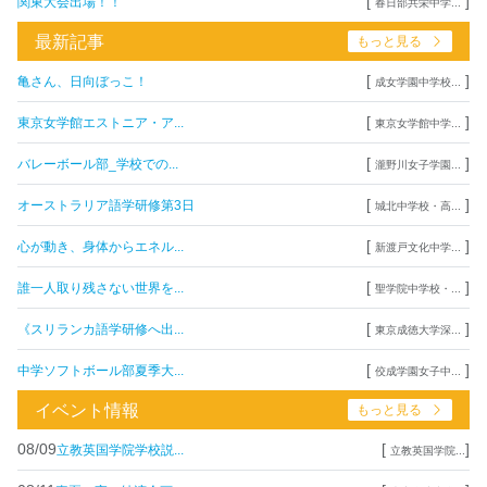
[
]
関東大会出場！！
春日部共栄中学...
最新記事
もっと見る
[
]
亀さん、日向ぼっこ！
成女学園中学校...
[
]
東京女学館エストニア・ア...
東京女学館中学...
[
]
バレーボール部_学校での...
瀧野川女子学園...
[
]
オーストラリア語学研修第3日
城北中学校・高...
[
]
心が動き、身体からエネル...
新渡戸文化中学...
[
]
誰一人取り残さない世界を...
聖学院中学校・...
[
]
《スリランカ語学研修へ出...
東京成徳大学深...
[
]
中学ソフトボール部夏季大...
佼成学園女子中...
イベント情報
もっと見る
08/09
[
]
立教英国学院学校説...
立教英国学院...