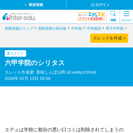
新規登録
ログイン
検索
メニュー
受験情報のトップ
受験情報の掲示板
中学校
中学校別
男子中学校
兵
スレッドを作成 +
2
コメント
六甲学院のシリタス
スレッド作成者: 美味しんぼ山岡
(ID:w4l8q3CtPeM)
2026年 02月 13日 16:56
エデュは学校に都合の悪い口コミは削除されてしまうの