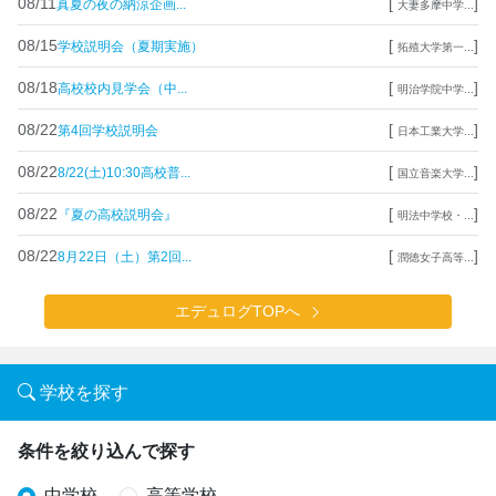
08/11
[
]
真夏の夜の納涼企画...
大妻多摩中学...
08/15
[
]
学校説明会（夏期実施）
拓殖大学第一...
08/18
[
]
高校校内見学会（中...
明治学院中学...
08/22
[
]
第4回学校説明会
日本工業大学...
08/22
[
]
8/22(土)10:30高校普...
国立音楽大学...
08/22
[
]
『夏の高校説明会』
明法中学校・...
08/22
[
]
8月22日（土）第2回...
潤徳女子高等...
エデュログTOPへ
学校を探す
条件を絞り込んで探す
中学校
高等学校