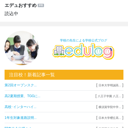
エデュおすすめ
読込中
学校の先生による学校公式ブログ
注目校！新着記事一覧
[
]
第2回オープンスク...
日本大学明誠高...
[
]
高2夏期授業、TGGに...
八王子学園 八王...
[
]
高校･インターハイ...
横須賀学院中学...
[
]
1年生対象進路説明...
日本大学櫻丘高...